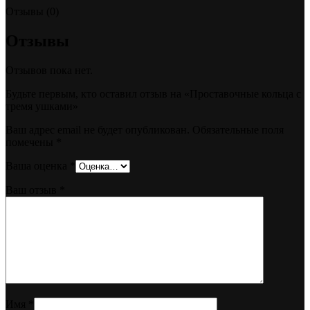
Отзывы (0)
Отзывы
Отзывов пока нет.
Будьте первым, кто оставил отзыв на «Проставочные кольца с
тремя ушками»
Ваш адрес email не будет опубликован.
Обязательные поля
помечены
*
Ваша оценка
*
Ваш отзыв
*
Имя
*