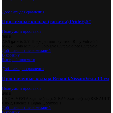
Добавить для сравнения
Прижимные кольца (гаскеты) Pride 6,5″
Подиумы и проставки
300
₽
ABS gaskets 6,5″ Подходят для акустики Ruby Voice 6,5″;
М-6,5″; Solo Mini 6,5″; Solo Evo 6,5″; Solo neo 6,5″; Solo
Добавить в список желаний
В корзину
Быстрый просмотр
Добавить для сравнения
Проставочные кольца Renault/Nissan/Vesta 13 см
Подиумы и проставки
490
₽
LADA: VESTA Задние (тыл), X-RAY Задние (тыл) RENAULT:
Clio 2, Fluence 1,Logan 1, Symbol 1
Добавить в список желаний
В корзину