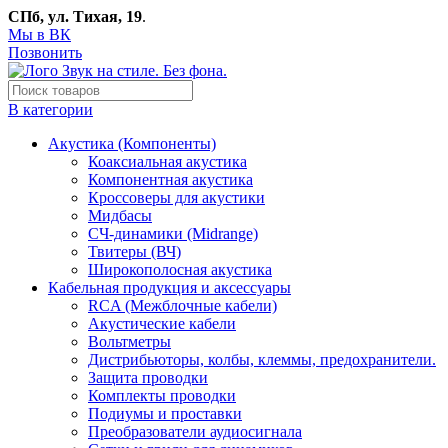
СПб, ул. Тихая, 19
.
Мы в ВК
Позвонить
В категории
Акустика (Компоненты)
Коаксиальная акустика
Компонентная акустика
Кроссоверы для акустики
Мидбасы
СЧ-динамики (Midrange)
Твитеры (ВЧ)
Широкополосная акустика
Кабельная продукция и аксессуары
RCA (Межблочные кабели)
Акустические кабели
Вольтметры
Дистрибьюторы, колбы, клеммы, предохранители.
Защита проводки
Комплекты проводки
Подиумы и проставки
Преобразователи аудиосигнала