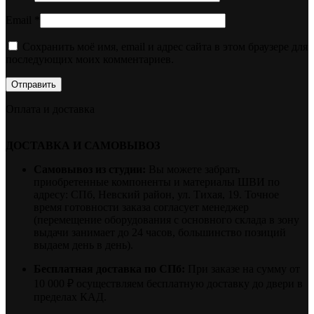
Email
*
Сохранить моё имя, email и адрес сайта в этом браузере для
последующих моих комментариев.
Оплата и доставка
ДОСТАВКА И САМОВЫВОЗ
Самовывоз из студии:
Вы можете забрать
приобретенные компоненты и материалы ШВИ по
адресу: СПб, Невский район, ул. Тихая, 19. Точное
время готовности заказа согласует менеджер
(перемещение оборудования с основного склада в зону
выдачи занимает до 24 часов, большинство позиций
выдаем день в день).
Бесплатная доставка по СПб:
При заказе на сумму от
10 000 ₽ осуществляем бесплатную доставку до двери в
пределах КАД.