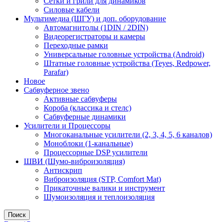
Сетки и грили для динамиков
Силовые кабели
Мультимедиа (ШГУ) и доп. оборудование
Автомагнитолы (1DIN / 2DIN)
Видеорегистраторы и камеры
Переходные рамки
Универсальные головные устройства (Android)
Штатные головные устройства (Teyes, Redpower,
Parafar)
Новое
Сабвуферное звено
Активные сабвуферы
Короба (классика и стелс)
Сабвуферные динамики
Усилители и Процессоры
Многоканальные усилители (2, 3, 4, 5, 6 каналов)
Моноблоки (1-канальные)
Процессорные DSP усилители
ШВИ (Шумо-виброизоляция)
Антискрип
Виброизоляция (STP, Comfort Mat)
Прикаточные валики и инструмент
Шумоизоляция и теплоизоляция
Поиск