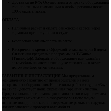
Доставка по РФ:
Осуществляем отправку оборудования
транспортными компаниями в любые регионы после
100% оплаты заказа.
ОПЛАТА
Наличный расчет и оплата банковской картой через
терминал при получении в студии.
Безопасная онлайн-оплата на сайте.
Рассрочка и кредит:
Оформляйте заказы через
Яндекс
Сплит
или кредитные программы от
Т-Банка
(Тинькофф)
. Забирайте оборудование или сдавайте
автомобиль на инсталляцию уже сегодня — платите
потом комфортными частями.
ГАРАНТИЯ И ИНСТАЛЛЯЦИЯ
Мы предоставляем
официальную гарантию от производителей на весь
ассортимент оборудования. На все виды работ в студии «Звук
на стиле» действует наша фирменная гарантия качества.
Профессиональная инсталляция компонентов и мультимедиа
производится максимально аккуратно: мы используем
штатные посадочные места и переходные рамки, не нарушая
логику заводской проводки автомобиля.