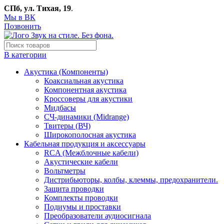
СПб, ул. Тихая, 19
.
Мы в ВК
Позвонить
В категории
Акустика (Компоненты)
Коаксиальная акустика
Компонентная акустика
Кроссоверы для акустики
Мидбасы
СЧ-динамики (Midrange)
Твитеры (ВЧ)
Широкополосная акустика
Кабельная продукция и аксессуары
RCA (Межблочные кабели)
Акустические кабели
Вольтметры
Дистрибьюторы, колбы, клеммы, предохранители.
Защита проводки
Комплекты проводки
Подиумы и проставки
Преобразователи аудиосигнала