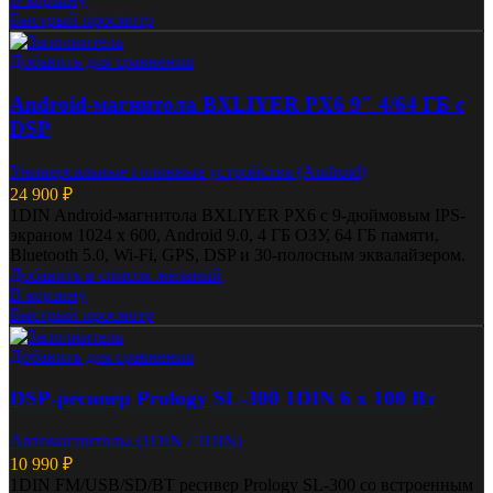
Быстрый просмотр
Добавить для сравнения
Android-магнитола BXLIYER PX6 9″ 4/64 ГБ с
DSP
Универсальные головные устройства (Android)
24 900
₽
1DIN Android-магнитола BXLIYER PX6 с 9-дюймовым IPS-
экраном 1024 x 600, Android 9.0, 4 ГБ ОЗУ, 64 ГБ памяти,
Bluetooth 5.0, Wi-Fi, GPS, DSP и 30-полосным эквалайзером.
Добавить в список желаний
В корзину
Быстрый просмотр
Добавить для сравнения
DSP-ресивер Prology SL-300 1DIN 6 х 100 Вт
Автомагнитолы (1DIN / 2DIN)
10 990
₽
1DIN FM/USB/SD/BT ресивер Prology SL-300 со встроенным