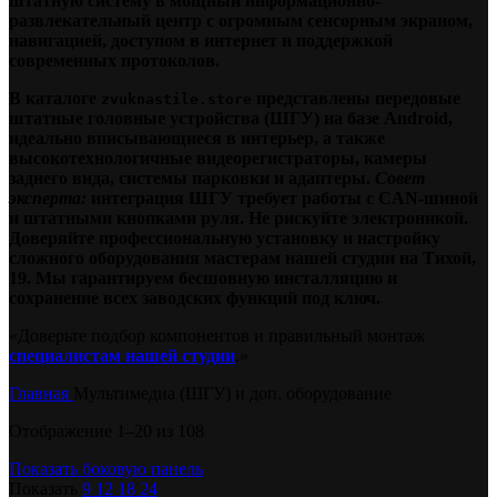
штатную систему в мощный информационно-
развлекательный центр с огромным сенсорным экраном,
навигацией, доступом в интернет и поддержкой
современных протоколов.
В каталоге
представлены передовые
zvuknastile.store
штатные головные устройства (ШГУ) на базе Android,
идеально вписывающиеся в интерьер, а также
высокотехнологичные видеорегистраторы, камеры
заднего вида, системы парковки и адаптеры.
Совет
эксперта:
интеграция ШГУ требует работы с CAN-шиной
и штатными кнопками руля. Не рискуйте электроникой.
Доверяйте профессиональную установку и настройку
сложного оборудования мастерам нашей студии на Тихой,
19. Мы гарантируем бесшовную инсталляцию и
сохранение всех заводских функций под ключ.
«Доверьте подбор компонентов и правильный монтаж
специалистам нашей студии
.»
Главная
Мультимедиа (ШГУ) и доп. оборудование
Отображение 1–20 из 108
Показать боковую панель
Показать
9
12
18
24