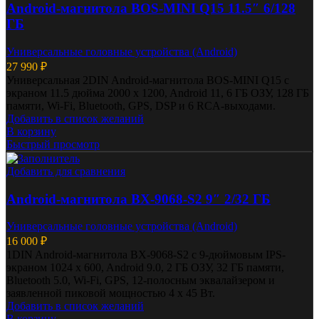
Android-магнитола BOS-MINI Q15 11.5″ 6/128
ГБ
Универсальные головные устройства (Android)
27 990
₽
Универсальная 2DIN Android-магнитола BOS-MINI Q15 с
экраном 11.5 дюйма 2000 x 1200, Android 11, 6 ГБ ОЗУ, 128 ГБ
памяти, Wi-Fi, Bluetooth, GPS, DSP и 6 RCA-выходами.
Добавить в список желаний
В корзину
Быстрый просмотр
Добавить для сравнения
Android-магнитола BX-9068-S2 9″ 2/32 ГБ
Универсальные головные устройства (Android)
16 000
₽
1DIN Android-магнитола BX-9068-S2 с 9-дюймовым IPS-
экраном 1024 x 600, Android 9.0, 2 ГБ ОЗУ, 32 ГБ памяти,
Bluetooth 5.0, Wi-Fi, GPS, 12-полосным эквалайзером и
заявленной пиковой мощностью 4 x 45 Вт.
Добавить в список желаний
В корзину