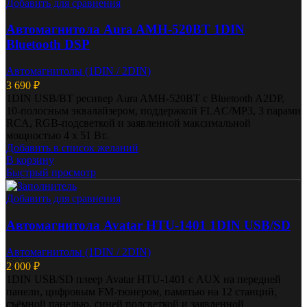
Добавить для сравнения
Автомагнитола Aura AMH-520BT 1DIN
Bluetooth DSP
Автомагнитолы (1DIN / 2DIN)
3 690
₽
1DIN USB/BT ресивер Aura AMH-520BT с Bluetooth A2DP,
10-полосным эквалайзером, поддержкой FLAC/MP3, 3 парами
RCA, RGB-подсветкой и заявленной максимальной
мощностью 4 x 51 Вт.
Добавить в список желаний
В корзину
Быстрый просмотр
Добавить для сравнения
Автомагнитола Avatar HTU-1401 1DIN USB/SD
Автомагнитолы (1DIN / 2DIN)
2 000
₽
1DIN USB/SD плеер Avatar HTU-1401 с AUX на передней
панели, цифровым FM-тюнером, памятью на 12 станций,
съёмной панелью, синей подсветкой и заявленной