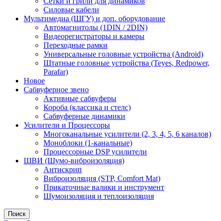
Сетки и грили для динамиков
Силовые кабели
Мультимедиа (ШГУ) и доп. оборудование
Автомагнитолы (1DIN / 2DIN)
Видеорегистраторы и камеры
Переходные рамки
Универсальные головные устройства (Android)
Штатные головные устройства (Teyes, Redpower,
Parafar)
Новое
Сабвуферное звено
Активные сабвуферы
Короба (классика и стелс)
Сабвуферные динамики
Усилители и Процессоры
Многоканальные усилители (2, 3, 4, 5, 6 каналов)
Моноблоки (1-канальные)
Процессорные DSP усилители
ШВИ (Шумо-виброизоляция)
Антискрип
Виброизоляция (STP, Comfort Mat)
Прикаточные валики и инструмент
Шумоизоляция и теплоизоляция
Поиск