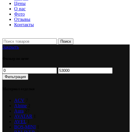
Цены
О нас
Фото
Отзывы
Контакты
+7 903 093-57-47
Запись и подбор:
Поиск
Закрыть
Фильтр по цене
Фильтрация
Материал отделки
ACV
7
Alpine
2
Aura
27
AVATAR
1
AVEL
1
BOS-MINI
1