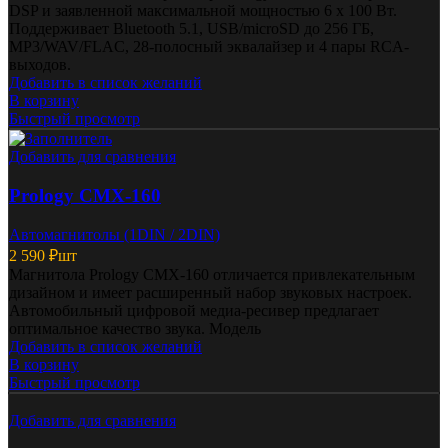
DSP и заявленной максимальной мощностью 6 х 100 Вт.
Поддерживает Bluetooth 5.1, USB/microSD до 256 ГБ,
MP3/WAV/FLAC, 28-полосный эквалайзер и 4 пары RCA-
выходов.
Добавить в список желаний
В корзину
Быстрый просмотр
Добавить для сравнения
Prology CMX-160
Автомагнитолы (1DIN / 2DIN)
2 590
₽
шт
Магнитола Prology CMX-160 отличается привлекательным
дизайном и имеет расширенный набор звуковых настроек.
Автомобильный цифровой медиа-ресивер предлагает
оптимальное качество звука. Модель
Добавить в список желаний
В корзину
Быстрый просмотр
Добавить для сравнения