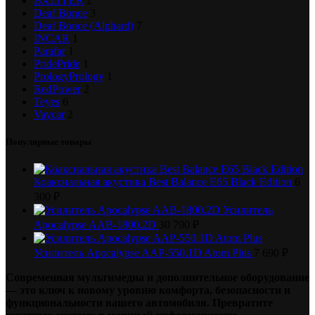
BXLIYER
2
Deaf Bonce
3
Deaf Bonce (Alphard)
7
INCAR
1
Parafar
1
Pride
Pride
1
Prology
Prology
1
RedPower
2
Teyes
6
Vaycar
2
Популярные товары
Коаксиальная акустика Best Balance E65 Black Edition
6
300
₽
Усилитель
Apocalypse AAB-1800.2D
30 790
₽
Усилитель Apocalypse AAP-550.1D Atom Plus
7 690
₽
Современная мультимедиа и дополнительное оборудование
— это ключ к новому уровню комфорта, безопасности и
функциональности вашего автомобиля. Превратите