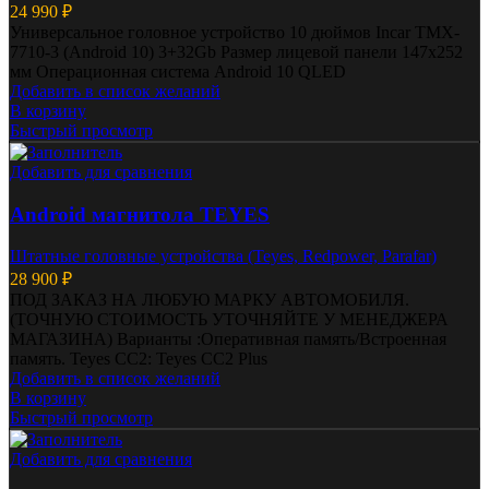
24 990
₽
Универсальное головное устройство 10 дюймов Incar TMX-
7710-3 (Android 10) 3+32Gb Размер лицевой панели 147х252
мм Операционная система Android 10 QLED
Добавить в список желаний
В корзину
Быстрый просмотр
Добавить для сравнения
Android магнитола TEYES
Штатные головные устройства (Teyes, Redpower, Parafar)
28 900
₽
ПОД ЗАКАЗ НА ЛЮБУЮ МАРКУ АВТОМОБИЛЯ.
(ТОЧНУЮ СТОИМОСТЬ УТОЧНЯЙТЕ У МЕНЕДЖЕРА
МАГАЗИНА) Варианты :Оперативная память/Встроенная
память. Teyes CC2: Teyes CC2 Plus
Добавить в список желаний
В корзину
Быстрый просмотр
Добавить для сравнения