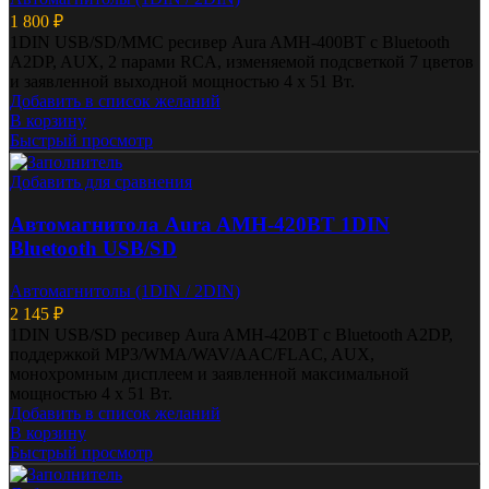
1 800
₽
1DIN USB/SD/MMC ресивер Aura AMH-400BT с Bluetooth
A2DP, AUX, 2 парами RCA, изменяемой подсветкой 7 цветов
и заявленной выходной мощностью 4 x 51 Вт.
Добавить в список желаний
В корзину
Быстрый просмотр
Добавить для сравнения
Автомагнитола Aura AMH-420BT 1DIN
Bluetooth USB/SD
Автомагнитолы (1DIN / 2DIN)
2 145
₽
1DIN USB/SD ресивер Aura AMH-420BT с Bluetooth A2DP,
поддержкой MP3/WMA/WAV/AAC/FLAC, AUX,
монохромным дисплеем и заявленной максимальной
мощностью 4 x 51 Вт.
Добавить в список желаний
В корзину
Быстрый просмотр