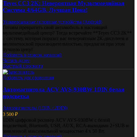
Teyes CC3 2K: Невероятная Мультимедийная
Система 4/64GB. Лучшая Цена!
Универсальные головные устройства (Android)
Готовы превратить свой автомобиль в настоящий
мультимедийный центр? Тогда встречайте **Teyes CC3 2K**
– систему, которая поразит вас невероятным 2K-дисплеем и
молниеносной производительностью, предлагая при этом
лучшую цену!
Добавить в список желаний
Читать далее
Быстрый просмотр
Добавить для сравнения
Автомагнитола ACV AVS-930BW 1DIN белая
подсветка
Автомагнитолы (1DIN / 2DIN)
3 500
₽
1DIN цифровой ресивер ACV AVS-930BW с белой
подсветкой, Bluetooth, USB, AUX, RCA-выходами 2+SUB и
заявленной максимальной мощностью 4 x 50 Вт.
Добавить в список желаний