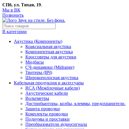
СПб, ул. Тихая, 19
.
Мы в ВК
Позвонить
В категории
Акустика (Компоненты)
Коаксиальная акустика
Компонентная акустика
Кроссоверы для акустики
Мидбасы
СЧ-динамики (Midrange)
Твитеры (ВЧ)
Широкополосная акустика
Кабельная продукция и аксессуары
RCA (Межблочные кабели)
Акустические кабели
Вольтметры
Дистрибьюторы, колбы, клеммы, предохранители.
Защита проводки
Комплекты проводки
Подиумы и проставки
Преобразователи аудиосигнала