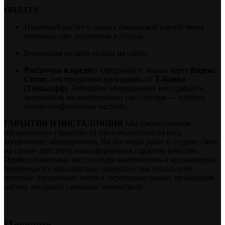
ОПЛАТА
Наличный расчет и оплата банковской картой через
терминал при получении в студии.
Безопасная онлайн-оплата на сайте.
Рассрочка и кредит:
Оформляйте заказы через
Яндекс
Сплит
или кредитные программы от
Т-Банка
(Тинькофф)
. Забирайте оборудование или сдавайте
автомобиль на инсталляцию уже сегодня — платите
потом комфортными частями.
ГАРАНТИЯ И ИНСТАЛЛЯЦИЯ
Мы предоставляем
официальную гарантию от производителей на весь
ассортимент оборудования. На все виды работ в студии «Звук
на стиле» действует наша фирменная гарантия качества.
Профессиональная инсталляция компонентов и мультимедиа
производится максимально аккуратно: мы используем
штатные посадочные места и переходные рамки, не нарушая
логику заводской проводки автомобиля.
Похожие