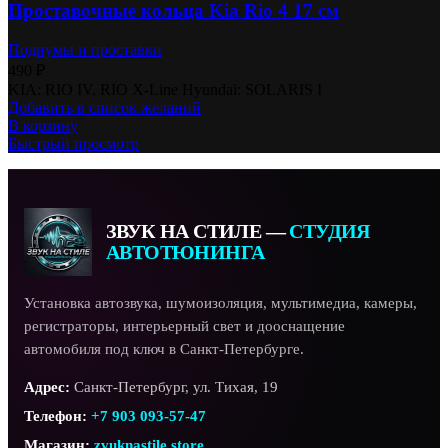
Проставочные кольца Kia Rio 4 17 см
Подиумы и проставки
490
₽
KIA: RIO IV, RIO X-Line Hyundai: SOLARIS I
Добавить в список желаний
В корзину
Быстрый просмотр
ЗВУК НА СТИЛЕ —
СТУДИЯ
АВТОТЮНИНГА
Установка автозвука, шумоизоляция, мультимедиа, камеры,
регистраторы, интерьерный свет и дооснащение
автомобиля под ключ в Санкт-Петербурге.
Адрес:
Санкт-Петербург, ул. Тихая, 19
Телефон:
+7 903 093-57-47
Магазин:
zvuknastile.store