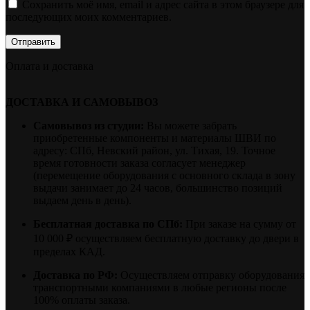
Сохранить моё имя, email и адрес сайта в этом браузере для
последующих моих комментариев.
Оплата и доставка
ДОСТАВКА И САМОВЫВОЗ
Самовывоз из студии:
Вы можете забрать
приобретенные компоненты и материалы ШВИ по
адресу: СПб, Невский район, ул. Тихая, 19. Точное
время готовности заказа согласует менеджер
(перемещение оборудования с основного склада в зону
выдачи занимает до 24 часов, большинство позиций
выдаем день в день).
Бесплатная доставка по СПб:
При заказе на сумму от
10 000 ₽ осуществляем бесплатную доставку до двери в
пределах КАД.
Доставка по РФ:
Осуществляем отправку оборудования
транспортными компаниями в любые регионы после
100% оплаты заказа.