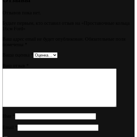
Отзывов пока нет.
Будьте первым, кто оставил отзыв на «Проставочные кольца
16см Ford»
Ваш адрес email не будет опубликован.
Обязательные поля
помечены
*
Ваша оценка
*
Ваш отзыв
*
Имя
*
Email
*