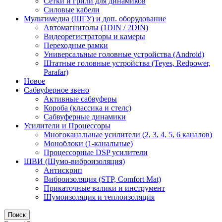
Сетки и грили для динамиков
Силовые кабели
Мультимедиа (ШГУ) и доп. оборудование
Автомагнитолы (1DIN / 2DIN)
Видеорегистраторы и камеры
Переходные рамки
Универсальные головные устройства (Android)
Штатные головные устройства (Teyes, Redpower,
Parafar)
Новое
Сабвуферное звено
Активные сабвуферы
Короба (классика и стелс)
Сабвуферные динамики
Усилители и Процессоры
Многоканальные усилители (2, 3, 4, 5, 6 каналов)
Моноблоки (1-канальные)
Процессорные DSP усилители
ШВИ (Шумо-виброизоляция)
Антискрип
Виброизоляция (STP, Comfort Mat)
Прикаточные валики и инструмент
Шумоизоляция и теплоизоляция
Поиск