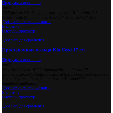
Подиумы и проставки
300
₽
ABS gaskets 6,5″ Подходят для акустики Ruby Voice 6,5″;
М-6,5″; Solo Mini 6,5″; Solo Evo 6,5″; Solo neo 6,5″; Solo
Добавить в список желаний
В корзину
Быстрый просмотр
Добавить для сравнения
Проставочные кольца Kia Ceed 17 см
Подиумы и проставки
490
₽
KIA:Ceed,Optima,RIO2, Sportage,Picanto,Cerato,K5,
Soul,Seltos,Sorento,Mohave, Carnival SsangYoung:Actyon, Kyron,
Rexton Hyundai:Creta, Elantra,Sonata,Tucson/IX35,
SantaFe,GrandStarex
Добавить в список желаний
В корзину
Быстрый просмотр
Добавить для сравнения