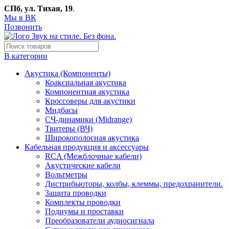
СПб, ул. Тихая, 19
.
Мы в ВК
Позвонить
В категории
Акустика (Компоненты)
Коаксиальная акустика
Компонентная акустика
Кроссоверы для акустики
Мидбасы
СЧ-динамики (Midrange)
Твитеры (ВЧ)
Широкополосная акустика
Кабельная продукция и аксессуары
RCA (Межблочные кабели)
Акустические кабели
Вольтметры
Дистрибьюторы, колбы, клеммы, предохранители.
Защита проводки
Комплекты проводки
Подиумы и проставки
Преобразователи аудиосигнала