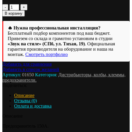
Количество
товара
В корзину
Предохранитель
Phantom
ANL150P
🔥 Нужна профессиональная инсталляция?
Бесплатный подбор компонентов под ваш бюджет.
Привезем со склада и грамотно установим в студии
«Звук на стиле» (СПб, ул. Тихая, 19)
. Официальная
гарантия производителя на оборудование и наша на
монтаж.
Смотреть портфолио
Добавить для сравнения
Добавить в список желаний
Артикул:
01650
Категория:
Дистрибьюторы, колбы, клеммы,
предохранители.
Поделиться:
Описание
Отзывы (0)
Оплата и доставка
Описание
Предохранитель 150A.