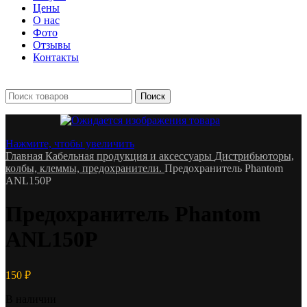
Цены
О нас
Фото
Отзывы
Контакты
+7 903 093-57-47
Запись и подбор:
Поиск
Нажмите, чтобы увеличить
Главная
Кабельная продукция и аксессуары
Дистрибьюторы,
колбы, клеммы, предохранители.
Предохранитель Phantom
ANL150P
Предохранитель Phantom
ANL150P
150
₽
В наличии