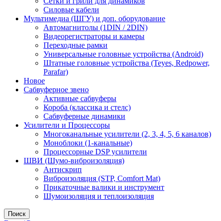
Сетки и грили для динамиков
Силовые кабели
Мультимедиа (ШГУ) и доп. оборудование
Автомагнитолы (1DIN / 2DIN)
Видеорегистраторы и камеры
Переходные рамки
Универсальные головные устройства (Android)
Штатные головные устройства (Teyes, Redpower,
Parafar)
Новое
Сабвуферное звено
Активные сабвуферы
Короба (классика и стелс)
Сабвуферные динамики
Усилители и Процессоры
Многоканальные усилители (2, 3, 4, 5, 6 каналов)
Моноблоки (1-канальные)
Процессорные DSP усилители
ШВИ (Шумо-виброизоляция)
Антискрип
Виброизоляция (STP, Comfort Mat)
Прикаточные валики и инструмент
Шумоизоляция и теплоизоляция
Поиск