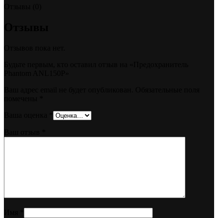
Отзывы (0)
Отзывы
Отзывов пока нет.
Будьте первым, кто оставил отзыв на «Предохранитель
Phantom ANL150P»
Ваш адрес email не будет опубликован.
Обязательные поля
помечены
*
Ваша оценка
*
Ваш отзыв
*
Имя
*