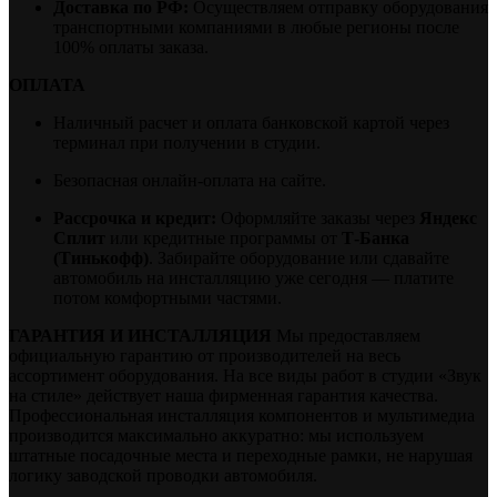
Доставка по РФ:
Осуществляем отправку оборудования
транспортными компаниями в любые регионы после
100% оплаты заказа.
ОПЛАТА
Наличный расчет и оплата банковской картой через
терминал при получении в студии.
Безопасная онлайн-оплата на сайте.
Рассрочка и кредит:
Оформляйте заказы через
Яндекс
Сплит
или кредитные программы от
Т-Банка
(Тинькофф)
. Забирайте оборудование или сдавайте
автомобиль на инсталляцию уже сегодня — платите
потом комфортными частями.
ГАРАНТИЯ И ИНСТАЛЛЯЦИЯ
Мы предоставляем
официальную гарантию от производителей на весь
ассортимент оборудования. На все виды работ в студии «Звук
на стиле» действует наша фирменная гарантия качества.
Профессиональная инсталляция компонентов и мультимедиа
производится максимально аккуратно: мы используем
штатные посадочные места и переходные рамки, не нарушая
логику заводской проводки автомобиля.