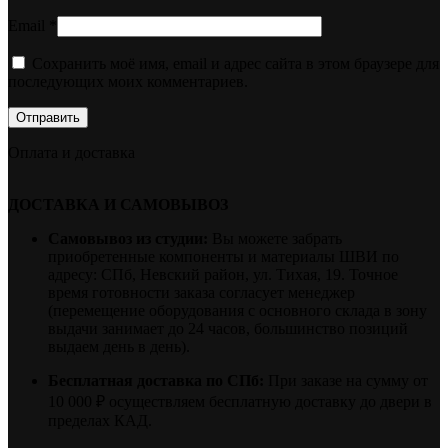
Email
*
Сохранить моё имя, email и адрес сайта в этом браузере для
последующих моих комментариев.
Оплата и доставка
ДОСТАВКА И САМОВЫВОЗ
Самовывоз из студии:
Вы можете забрать
приобретенные компоненты и материалы ШВИ по
адресу: СПб, Невский район, ул. Тихая, 19. Точное
время готовности заказа согласует менеджер
(перемещение оборудования с основного склада в зону
выдачи занимает до 24 часов, большинство позиций
выдаем день в день).
Бесплатная доставка по СПб:
При заказе на сумму от
10 000 ₽ осуществляем бесплатную доставку до двери в
пределах КАД.