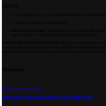
ОПЛАТА
Наличный расчет и оплата банковской картой через терм
Безопасная онлайн-оплата на сайте.
Рассрочка и кредит:
Оформляйте заказы через
Яндекс С
уже сегодня — платите потом комфортными частями.
ГАРАНТИЯ И ИНСТАЛЛЯЦИЯ
Мы предоставляем официальну
наша фирменная гарантия качества. Профессиональная инстал
переходные рамки, не нарушая логику заводской проводки авт
Похожие
Добавить для сравнения
Держатель предохранителя Aura FHM-1248