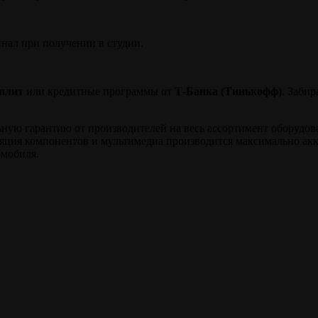
инал при получении в студии.
плит
или кредитные программы от
Т-Банка (Тинькофф)
. Заби
ю гарантию от производителей на весь ассортимент оборудовани
ляция компонентов и мультимедиа производится максимально ак
омобиля.