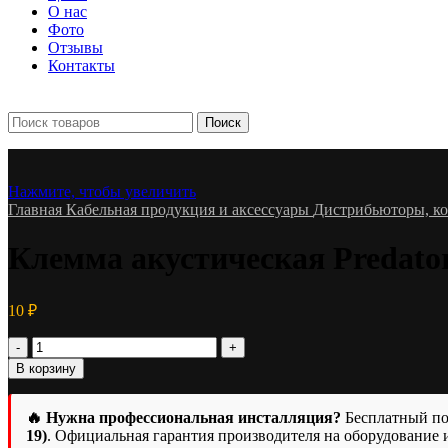
О нас
Фото
Отзывы
Контакты
+7 903 093-57-47
Запись и подбор:
Поиск
Нажмите, чтобы увеличить
Главная
Кабельная продукция и аксессуары
Дистрибьюторы, ко
Клемма акустическая Predato
10
₽
Количество
товара
В корзину
Клемма
акустическая
Predator
🔥 Нужна профессиональная инсталляция?
Бесплатный под
4.8мм
19)
. Официальная гарантия производителя на оборудование 