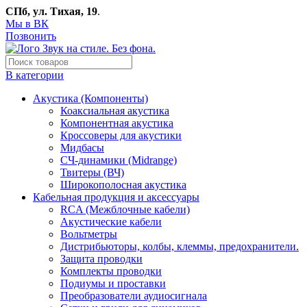
СПб, ул. Тихая, 19
.
Мы в ВК
Позвонить
В категории
Акустика (Компоненты)
Коаксиальная акустика
Компонентная акустика
Кроссоверы для акустики
Мидбасы
СЧ-динамики (Midrange)
Твитеры (ВЧ)
Широкополосная акустика
Кабельная продукция и аксессуары
RCA (Межблочные кабели)
Акустические кабели
Вольтметры
Дистрибьюторы, колбы, клеммы, предохранители.
Защита проводки
Комплекты проводки
Подиумы и проставки
Преобразователи аудиосигнала