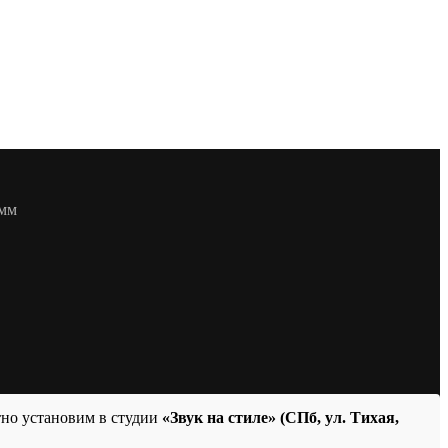
8мм
тно установим в студии
«Звук на стиле» (СПб, ул. Тихая,