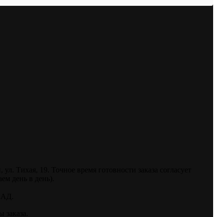
. Тихая, 19. Точное время готовности заказа согласует
ем день в день).
КАД.
 заказа.