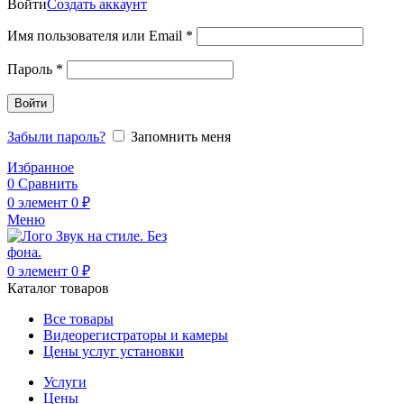
Войти
Создать аккаунт
Обязательно
Имя пользователя или Email
*
Обязательно
Пароль
*
Войти
Забыли пароль?
Запомнить меня
Избранное
0
Сравнить
0
элемент
0
₽
Меню
0
элемент
0
₽
Каталог товаров
Все товары
Видеорегистраторы и камеры
Цены услуг установки
Услуги
Цены