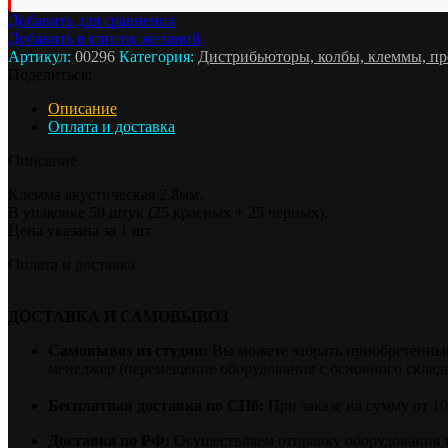
Добавить для сравнения
Добавить в список желаний
Артикул:
00296
Категория:
Дистрибьюторы, колбы, клеммы, пр
Поделиться:
Описание
Оплата и доставка
Описание
Клемма акустическая 2,8мм.
В упаковке 50 штук (25 красных + 25 черных).
Цена указана за 1 шт.
Оплата и доставка
ДОСТАВКА И САМОВЫВОЗ
Самовывоз из студии:
Вы можете забрать приобретенные 
менеджер (перемещение оборудования с основного склада 
Бесплатная доставка по СПб:
При заказе на сумму от 1
Доставка по РФ:
Осуществляем отправку оборудования 