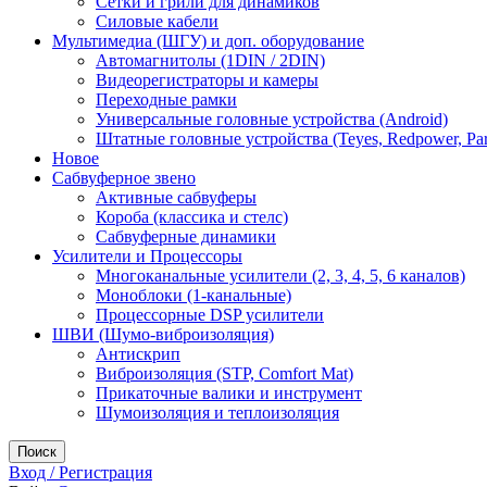
Сетки и грили для динамиков
Силовые кабели
Мультимедиа (ШГУ) и доп. оборудование
Автомагнитолы (1DIN / 2DIN)
Видеорегистраторы и камеры
Переходные рамки
Универсальные головные устройства (Android)
Штатные головные устройства (Teyes, Redpower, Par
Новое
Сабвуферное звено
Активные сабвуферы
Короба (классика и стелс)
Сабвуферные динамики
Усилители и Процессоры
Многоканальные усилители (2, 3, 4, 5, 6 каналов)
Моноблоки (1-канальные)
Процессорные DSP усилители
ШВИ (Шумо-виброизоляция)
Антискрип
Виброизоляция (STP, Comfort Mat)
Прикаточные валики и инструмент
Шумоизоляция и теплоизоляция
Поиск
Вход / Регистрация