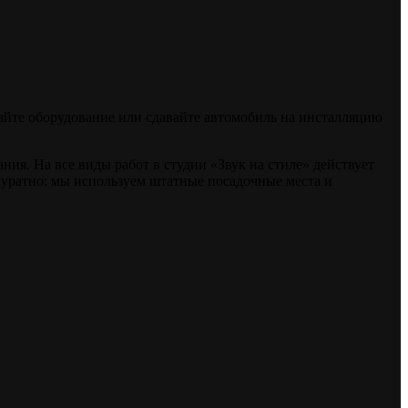
райте оборудование или сдавайте автомобиль на инсталляцию
я. На все виды работ в студии «Звук на стиле» действует
куратно: мы используем штатные посадочные места и