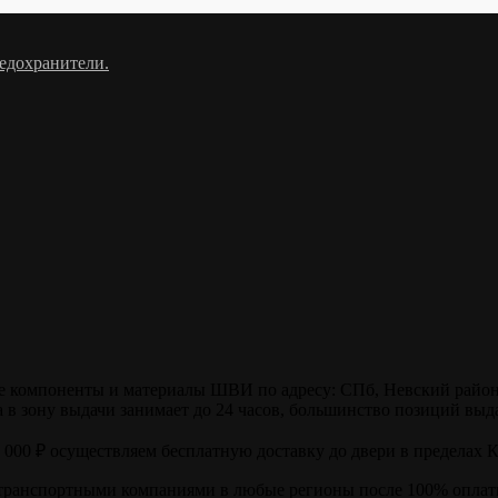
едохранители.
компоненты и материалы ШВИ по адресу: СПб, Невский район, ул
в зону выдачи занимает до 24 часов, большинство позиций выда
0 000 ₽ осуществляем бесплатную доставку до двери в пределах 
транспортными компаниями в любые регионы после 100% оплаты