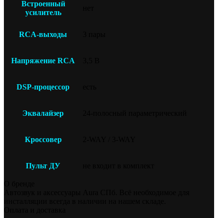
Встроенный
нет
усилитель
RCA-выходы
3 пары
Напряжение RCA
3,5 В
DSP-процессор
есть
Эквалайзер
24-полосный параметрический
Кроссовер
2-WAY / 3-WAY
Пульт ДУ
не входит в комплект
О бренде
Автозвук и аксессуары Aura СПб. Всё необходимое для
инсталляции всегда в наличии на нашем складе.
Оплата и доставка