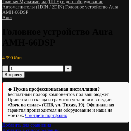
Главная
Мультимедиа (ШГУ) и доп. оборудование
Автомагнитолы (1DIN / 2DIN)
Головное устройство Aura
AMH-66DSP
Aura
Головное устройство Aura
AMH-66DSP
4 990
₽
шт
Количество
товара
В корзину
Головное
устройство
Aura
🔥 Нужна профессиональная инсталляция?
AMH-
Бесплатный подбор компонентов под ваш бюджет.
66DSP
Привезем со склада и грамотно установим в студии
«Звук на стиле» (СПб, ул. Тихая, 19)
. Официальная
гарантия производителя на оборудование и наша на
монтаж.
Смотреть портфолио
Добавить для сравнения
Добавить в список желаний