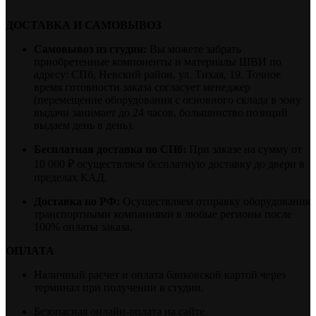
ДОСТАВКА И САМОВЫВОЗ
Самовывоз из студии:
Вы можете забрать
приобретенные компоненты и материалы ШВИ по
адресу: СПб, Невский район, ул. Тихая, 19. Точное
время готовности заказа согласует менеджер
(перемещение оборудования с основного склада в зону
выдачи занимает до 24 часов, большинство позиций
выдаем день в день).
Бесплатная доставка по СПб:
При заказе на сумму от
10 000 ₽ осуществляем бесплатную доставку до двери в
пределах КАД.
Доставка по РФ:
Осуществляем отправку оборудования
транспортными компаниями в любые регионы после
100% оплаты заказа.
ОПЛАТА
Наличный расчет и оплата банковской картой через
терминал при получении в студии.
Безопасная онлайн-оплата на сайте.