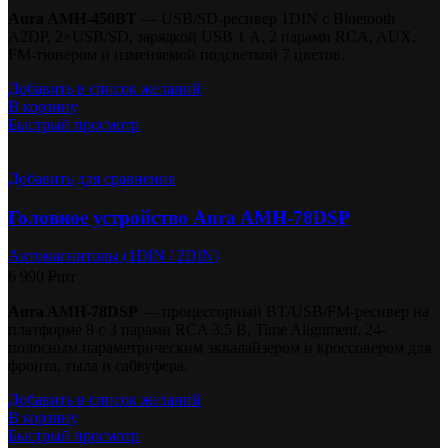
Aura AMH-450BT
— USB/SD-ресивер 1DIN с Bluetooth
A2DP, 2×USB/SD, зарядкой USB 1 А, 2 парами RCA, AUX,
FM-тюнером и изменяемой подсветкой 7 цветов.
Добавить в список желаний
В корзину
Быстрый просмотр
Добавить для сравнения
Головное устройство Aura AMH-78DSP
Автомагнитолы (1DIN / 2DIN)
6 990
₽
шт
Aura AMH-78DSP
— процессорный BT/USB/FM-ресивер на
платформе 8 с 3 парами RCA 3,5 В, Time Alignment, 24-
полосным параметрическим эквалайзером и кроссовером для
фронта, тыла и сабвуфера.
Добавить в список желаний
В корзину
Быстрый просмотр