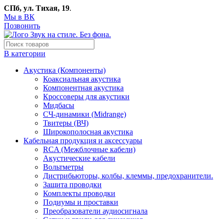
СПб, ул. Тихая, 19
.
Мы в ВК
Позвонить
В категории
Акустика (Компоненты)
Коаксиальная акустика
Компонентная акустика
Кроссоверы для акустики
Мидбасы
СЧ-динамики (Midrange)
Твитеры (ВЧ)
Широкополосная акустика
Кабельная продукция и аксессуары
RCA (Межблочные кабели)
Акустические кабели
Вольтметры
Дистрибьюторы, колбы, клеммы, предохранители.
Защита проводки
Комплекты проводки
Подиумы и проставки
Преобразователи аудиосигнала