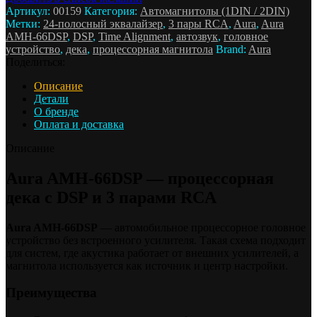
Артикул:
00159
Категория:
Автомагнитолы (1DIN / 2DIN)
Метки:
24-полосный эквалайзер
,
3 пары RCA
,
Aura
,
Aura
AMH-66DSP
,
DSP
,
Time Alignment
,
автозвук
,
головное
устройство
,
дека
,
процессорная магнитола
Brand:
Aura
Поделиться:
Описание
Детали
О бренде
Оплата и доставка
Описание
Aura AMH-66DSP — процессорная
дека с DSP и 3 парами RCA
Aura AMH-66DSP
— автомобильное процессорное головное
устройство без встроенного усилителя. Такая схема подходит
для систем, где акустика работает от внешних усилителей, а
магнитола используется как источник и центр настройки.
Преимущества