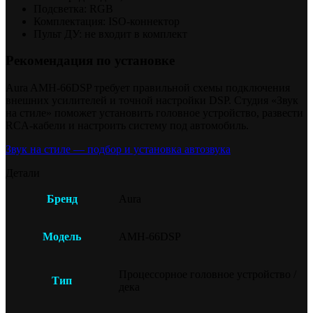
Подсветка: RGB
Комплектация: ISO-коннектор
Пульт ДУ: не входит в комплект
Рекомендация по установке
Aura AMH-66DSP требует правильной схемы подключения
внешних усилителей и точной настройки DSP. Студия «Звук
на стиле» поможет установить головное устройство, развести
RCA-кабели и настроить систему под автомобиль.
Звук на стиле — подбор и установка автозвука
Детали
Бренд
Aura
Модель
AMH-66DSP
Процессорное головное устройство /
Тип
дека