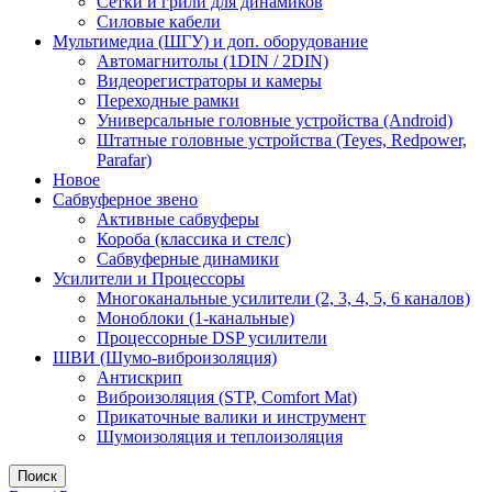
Сетки и грили для динамиков
Силовые кабели
Мультимедиа (ШГУ) и доп. оборудование
Автомагнитолы (1DIN / 2DIN)
Видеорегистраторы и камеры
Переходные рамки
Универсальные головные устройства (Android)
Штатные головные устройства (Teyes, Redpower,
Parafar)
Новое
Сабвуферное звено
Активные сабвуферы
Короба (классика и стелс)
Сабвуферные динамики
Усилители и Процессоры
Многоканальные усилители (2, 3, 4, 5, 6 каналов)
Моноблоки (1-канальные)
Процессорные DSP усилители
ШВИ (Шумо-виброизоляция)
Антискрип
Виброизоляция (STP, Comfort Mat)
Прикаточные валики и инструмент
Шумоизоляция и теплоизоляция
Поиск