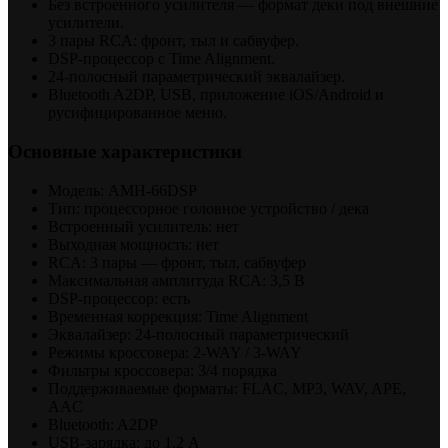
Без встроенного усилителя — формат деки под внешние
усилители.
3 пары RCA: фронт, тыл и сабвуфер.
DSP-процессор с Time Alignment.
24-полосный параметрический эквалайзер.
Bluetooth A2DP, USB, приложение iOS/Android и
русифицированное меню.
Основные характеристики
Модель: AMH-66DSP
Тип: процессорное головное устройство / дека
Встроенный усилитель: нет
Выходная мощность: нет
RCA: 3 пары — фронт, тыл, сабвуфер
Максимальная амплитуда RCA: 3,5 В
DSP-процессор: есть
Временная коррекция: Time Alignment
Эквалайзер: 24-полосный параметрический
Режимы кроссовера: 2-WAY / 3-WAY
Фильтры кроссовера: 3/4 порядка
Поддерживаемые форматы: FLAC, MP3, WAV, APE,
AAC
Bluetooth: A2DP
USB-зарядка: до 1,2 А