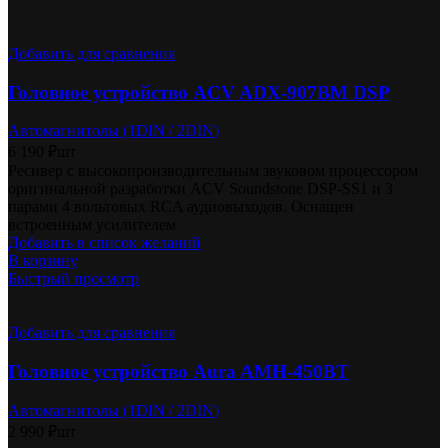
Добавить для сравнения
Головное устройство ACV ADX-907BM DSP
Автомагнитолы (1DIN / 2DIN)
6 190
₽
шт
Ресивер с высокопроизводительным звуковом процессором
оригинальной разработки ACV Soundstone DSP-SS1 и 3
парами 4 вольтовых RCA аудиовыходов. Оснащен
встроенным усилителем
Добавить в список желаний
В корзину
Быстрый просмотр
Добавить для сравнения
Головное устройство Aura AMH-450BT
Автомагнитолы (1DIN / 2DIN)
2 990
₽
шт