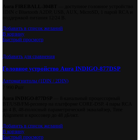
Aura FIREBALL-304BT
— доступное головное устройство
1DIN с Bluetooth A2DP, USB, AUX, MicroSD, 1 парой RCA и
поддержкой питания 12/24 В.
Добавить в список желаний
В корзину
Быстрый просмотр
Добавить для сравнения
Головное устройство Aura INDIGO-877DSP
Автомагнитолы (1DIN / 2DIN)
7 990
₽
шт
Aura INDIGO-877DSP
— 8-канальный процессорный
BT/USB/FM-ресивер на платформе CORE-DSP. 4 пары RCA
до 4 В, 48-полосный параметрический эквалайзер, Time
Alignment и кроссовер до 48 дБ/окт.
Добавить в список желаний
В корзину
Быстрый просмотр