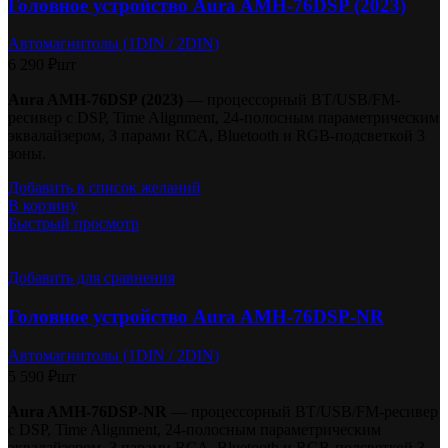
Головное устройство Aura AMH-76DSP (2023)
Автомагнитолы (1DIN / 2DIN)
6 290
₽
шт
Aura AMH-76DSP (2023)
— процессорный BT/USB/FM-
ресивер с DSP, Time Alignment, 24-полосным параметрическим
эквалайзером, 3 парами RCA, Bluetooth и RGB-подсветкой 3
зоны.
Добавить в список желаний
В корзину
Быстрый просмотр
Добавить для сравнения
Головное устройство Aura AMH-76DSP-NR
Автомагнитолы (1DIN / 2DIN)
5 590
₽
шт
Aura AMH-76DSP-NR
— процессорный BT/USB/FM-ресивер
с DSP, Time Alignment, 24-полосным параметрическим
эквалайзером, 3 парами RCA, Bluetooth и RGB-подсветкой 3