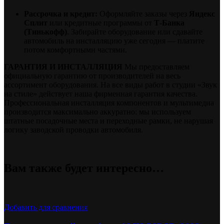
Рассрочка и кредит:
Оформляйте заказы через
Яндекс
Сплит
или кредитные программы от
Т-Банка
(Тинькофф)
. Забирайте оборудование или сдавайте
автомобиль на инсталляцию уже сегодня — платите
потом комфортными частями.
ГАРАНТИЯ И ИНСТАЛЛЯЦИЯ
Мы предоставляем
официальную гарантию от производителей на весь
ассортимент оборудования. На все виды работ в студии «Звук
на стиле» действует наша фирменная гарантия качества.
Профессиональная инсталляция компонентов и мультимедиа
производится максимально аккуратно: мы используем
штатные посадочные места и переходные рамки, не нарушая
логику заводской проводки автомобиля.
Вам также будет интересно…
Добавить для сравнения