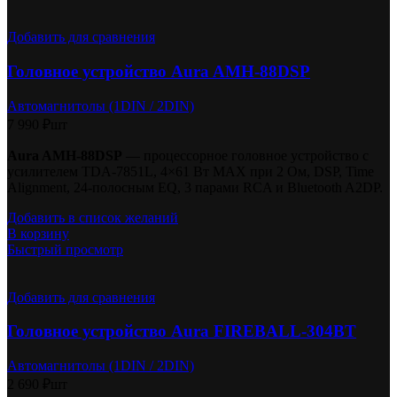
Добавить для сравнения
Головное устройство Aura AMH-88DSP
Автомагнитолы (1DIN / 2DIN)
7 990
₽
шт
Aura AMH-88DSP
— процессорное головное устройство с
усилителем TDA-7851L, 4×61 Вт MAX при 2 Ом, DSP, Time
Alignment, 24-полосным EQ, 3 парами RCA и Bluetooth A2DP.
Добавить в список желаний
В корзину
Быстрый просмотр
Добавить для сравнения
Головное устройство Aura FIREBALL-304BT
Автомагнитолы (1DIN / 2DIN)
2 690
₽
шт