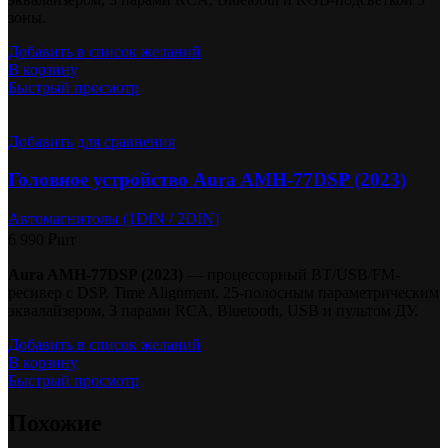
зоны.
Добавить в список желаний
В корзину
Быстрый просмотр
Добавить для сравнения
Головное устройство Aura AMH-77DSP (2023)
Автомагнитолы (1DIN / 2DIN)
6 990
₽
шт
Aura AMH-77DSP (2023)
— процессорный BT/USB/FM-
ресивер с DSP, Time Alignment, 25-полосным параметрическим
эквалайзером, 3 парами RCA, Bluetooth, USB и пультом ДУ.
Добавить в список желаний
В корзину
Быстрый просмотр
Похожие