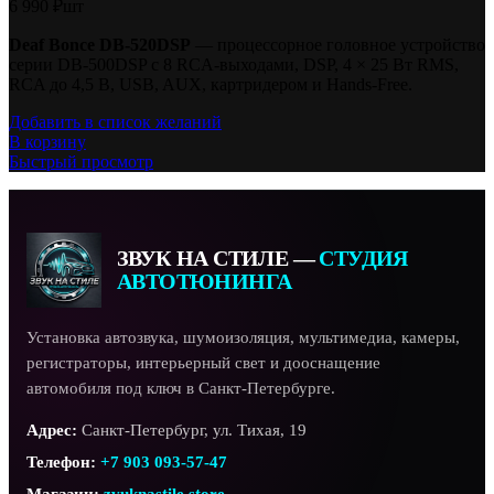
6 990
₽
шт
Deaf Bonce DB-520DSP
— процессорное головное устройство
серии DB-500DSP с 8 RCA-выходами, DSP, 4 × 25 Вт RMS,
RCA до 4,5 В, USB, AUX, картридером и Hands-Free.
Добавить в список желаний
В корзину
Быстрый просмотр
ЗВУК НА СТИЛЕ —
СТУДИЯ
АВТОТЮНИНГА
Установка автозвука, шумоизоляция, мультимедиа, камеры,
регистраторы, интерьерный свет и дооснащение
автомобиля под ключ в Санкт-Петербурге.
Адрес:
Санкт-Петербург, ул. Тихая, 19
Телефон:
+7 903 093-57-47