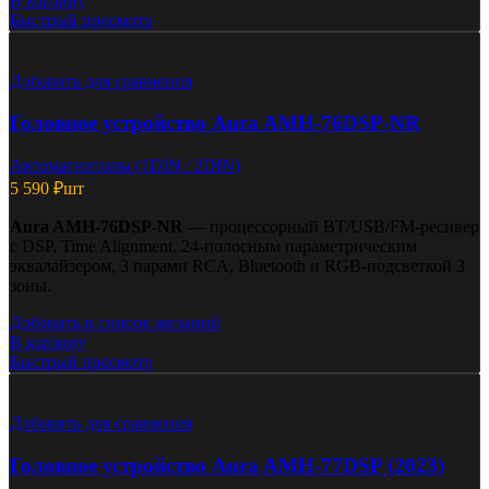
В корзину
Быстрый просмотр
Добавить для сравнения
Головное устройство Aura AMH-76DSP-NR
Автомагнитолы (1DIN / 2DIN)
5 590
₽
шт
Aura AMH-76DSP-NR
— процессорный BT/USB/FM-ресивер
с DSP, Time Alignment, 24-полосным параметрическим
эквалайзером, 3 парами RCA, Bluetooth и RGB-подсветкой 3
зоны.
Добавить в список желаний
В корзину
Быстрый просмотр
Добавить для сравнения
Головное устройство Aura AMH-77DSP (2023)