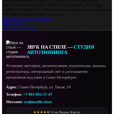
Android-магнитола Teyes CC3 2K 6/128 с 2K-дисплеем
2000×1200, In-cell QLED, DSP, Wi‑Fi, Bluetooth, 4G, Apple
CarPlay и Android Auto. Подбор под конкретный автомобиль и
установка в студии «Звук на стиле».
Добавить в список желаний
Читать далее
Быстрый просмотр
ЗВУК НА СТИЛЕ —
СТУДИЯ
АВТОТЮНИНГА
Установка автозвука, шумоизоляция, мультимедиа, камеры,
регистраторы, интерьерный свет и дооснащение
автомобиля под ключ в Санкт-Петербурге.
Адрес:
Санкт-Петербург, ул. Тихая, 19
Телефон:
+7 903 093-57-47
Магазин:
zvuknastile.store
★★★★★
5,0 на Яндекс.Картах