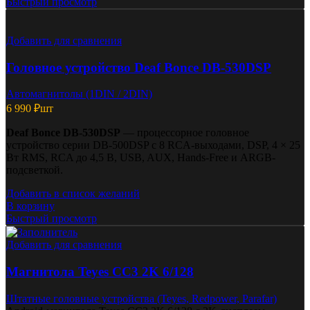
Быстрый просмотр
Добавить для сравнения
Головное устройство Deaf Bonce DB-530DSP
Автомагнитолы (1DIN / 2DIN)
6 990
₽
шт
Deaf Bonce DB-530DSP
— процессорное головное
устройство серии DB-500DSP с 8 RCA-выходами, DSP, 4 × 25
Вт RMS, RCA до 4,5 В, USB, AUX, Hands-Free и ARGB-
подсветкой.
Добавить в список желаний
В корзину
Быстрый просмотр
Добавить для сравнения
Магнитола Teyes CC3 2K 6/128
Штатные головные устройства (Teyes, Redpower, Parafar)