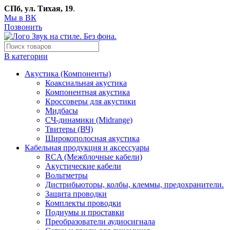
СПб, ул. Тихая, 19
.
Мы в ВК
Позвонить
В категории
Акустика (Компоненты)
Коаксиальная акустика
Компонентная акустика
Кроссоверы для акустики
Мидбасы
СЧ-динамики (Midrange)
Твитеры (ВЧ)
Широкополосная акустика
Кабельная продукция и аксессуары
RCA (Межблочные кабели)
Акустические кабели
Вольтметры
Дистрибьюторы, колбы, клеммы, предохранители.
Защита проводки
Комплекты проводки
Подиумы и проставки
Преобразователи аудиосигнала