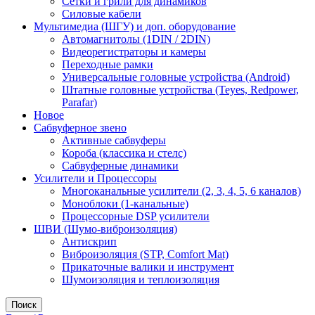
Сетки и грили для динамиков
Силовые кабели
Мультимедиа (ШГУ) и доп. оборудование
Автомагнитолы (1DIN / 2DIN)
Видеорегистраторы и камеры
Переходные рамки
Универсальные головные устройства (Android)
Штатные головные устройства (Teyes, Redpower,
Parafar)
Новое
Сабвуферное звено
Активные сабвуферы
Короба (классика и стелс)
Сабвуферные динамики
Усилители и Процессоры
Многоканальные усилители (2, 3, 4, 5, 6 каналов)
Моноблоки (1-канальные)
Процессорные DSP усилители
ШВИ (Шумо-виброизоляция)
Антискрип
Виброизоляция (STP, Comfort Mat)
Прикаточные валики и инструмент
Шумоизоляция и теплоизоляция
Поиск