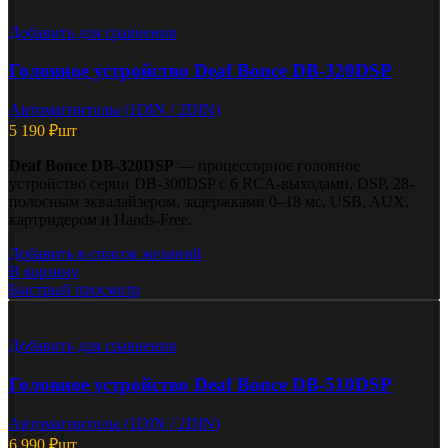
Добавить для сравнения
Головное устройство Deaf Bonce DB-320DSP
Автомагнитолы (1DIN / 2DIN)
5 190
₽
шт
Deaf Bonce DB-320DSP
— процессорное головное
устройство серии DB-300DSP с 6 RCA-выходами, DSP, 28-
полосным эквалайзером, задержками 0–18 мс, USB, AUX,
картридером и Hands-Free.
Добавить в список желаний
В корзину
Быстрый просмотр
Добавить для сравнения
Головное устройство Deaf Bonce DB-510DSP
Автомагнитолы (1DIN / 2DIN)
6 990
₽
шт