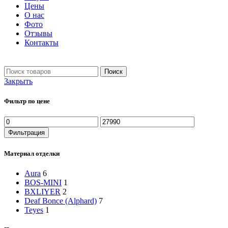
Цены
О нас
Фото
Отзывы
Контакты
+7 903 093-57-47
Запись и подбор:
Поиск
Закрыть
Фильтр по цене
Минимальная
Максимальная
цена
цена
Фильтрация
Материал отделки
Aura
6
BOS-MINI
1
BXLIYER
2
Deaf Bonce (Alphard)
7
Teyes
1