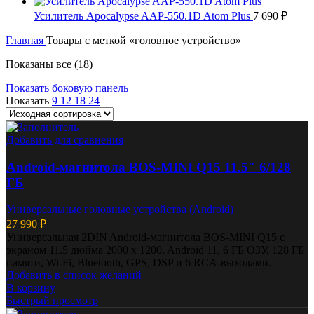
Усилитель Apocalypse AAP-550.1D Atom Plus
7 690
₽
Главная
Товары с меткой «головное устройство»
Показаны все (18)
Показать боковую панель
Показать
9
12
18
24
Добавить для сравнения
Android-магнитола BOS-MINI Q15 11.5″ 6/128
ГБ
Универсальные головные устройства (Android)
27 990
₽
Универсальная 2DIN Android-магнитола BOS-MINI Q15 с
экраном 11.5 дюйма 2000 x 1200, Android 11, 6 ГБ ОЗУ, 128 ГБ
памяти, Wi-Fi, Bluetooth, GPS, DSP и 6 RCA-выходами.
Добавить в список желаний
В корзину
Быстрый просмотр