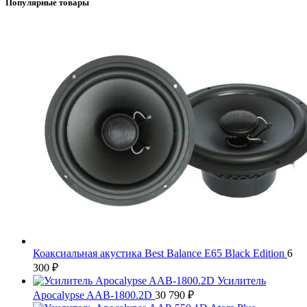
Популярные товары
Коаксиальная акустика Best Balance E65 Black Edition
6
300
₽
Усилитель
Apocalypse AAB-1800.2D
30 790
₽