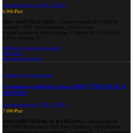
Автомагнитолы (1DIN / 2DIN)
6 990
₽
шт
Aura AMH-77DSP (2023)
— процессорный BT/USB/FM-
ресивер с DSP, Time Alignment, 25-полосным
параметрическим эквалайзером, 3 парами RCA, Bluetooth,
USB и пультом ДУ.
Добавить в список желаний
В корзину
Быстрый просмотр
Добавить для сравнения
Головное устройство Aura AMH-77DSP BLACK
EDITION
Автомагнитолы (1DIN / 2DIN)
7 690
₽
шт
Aura AMH-77DSP BLACK EDITION
— процессорный
BT/USB/FM-ресивер с DSP, Time Alignment, 24-полосным
параметрическим эквалайзером, 3 парами RCA и встроенным