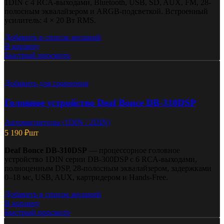
1DIN с 4 RCA-выходами, Bluetooth, USB, SD, AUX, FM, 28-
полосным эквалайзером и ARGB-подсветкой. Встроенный
усилитель: 4 × 20 Вт RMS.
Добавить в список желаний
В корзину
Быстрый просмотр
Добавить для сравнения
Головное устройство Deaf Bonce DB-310DSP
Автомагнитолы (1DIN / 2DIN)
5 190
₽
шт
Deaf Bonce DB-310DSP
— процессорное головное
устройство 1DIN серии DB-300DSP с 6 RCA-выходами,
полноценным DSP, 28-полосным эквалайзером, задержками
0–18 мс, USB, AUX, картридером и Hands-Free.
Добавить в список желаний
В корзину
Быстрый просмотр