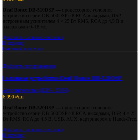
Deaf Bonce DB-510DSP
— процессорное головное
устройство серии DB-500DSP с 8 RCA-выходами, DSP,
встроенным усилителем 4 × 25 Вт RMS, RCA до 4,5 В и
задержками 0–18 мс.
Добавить в список желаний
В корзину
Быстрый просмотр
Добавить для сравнения
Головное устройство Deaf Bonce DB-520DSP
Автомагнитолы (1DIN / 2DIN)
6 990
₽
шт
Deaf Bonce DB-520DSP
— процессорное головное
устройство серии DB-500DSP с 8 RCA-выходами, DSP, 4 × 25
Вт RMS, RCA до 4,5 В, USB, AUX, картридером и Hands-Free.
Добавить в список желаний
В корзину