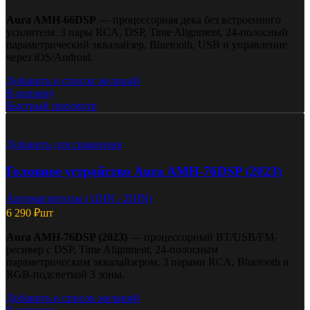
Aura AMH-66DSP
— процессорная дека без встроенного
усилителя. 3 пары RCA, DSP, Time Alignment, 24-полосный
параметрический эквалайзер, Bluetooth, USB и управление
через iOS/Android.
Добавить в список желаний
В корзину
Быстрый просмотр
Добавить для сравнения
Головное устройство Aura AMH-76DSP (2023)
Автомагнитолы (1DIN / 2DIN)
6 290
₽
шт
Aura AMH-76DSP (2023)
— процессорный BT/USB/FM-
ресивер с DSP, Time Alignment, 24-полосным
параметрическим эквалайзером, 3 парами RCA, Bluetooth и
RGB-подсветкой 3 зоны.
Добавить в список желаний