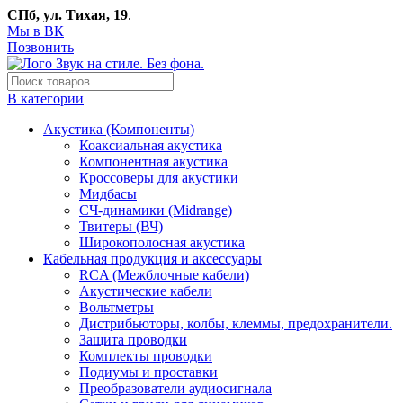
СПб, ул. Тихая, 19
.
Мы в ВК
Позвонить
В категории
Акустика (Компоненты)
Коаксиальная акустика
Компонентная акустика
Кроссоверы для акустики
Мидбасы
СЧ-динамики (Midrange)
Твитеры (ВЧ)
Широкополосная акустика
Кабельная продукция и аксессуары
RCA (Межблочные кабели)
Акустические кабели
Вольтметры
Дистрибьюторы, колбы, клеммы, предохранители.
Защита проводки
Комплекты проводки
Подиумы и проставки
Преобразователи аудиосигнала