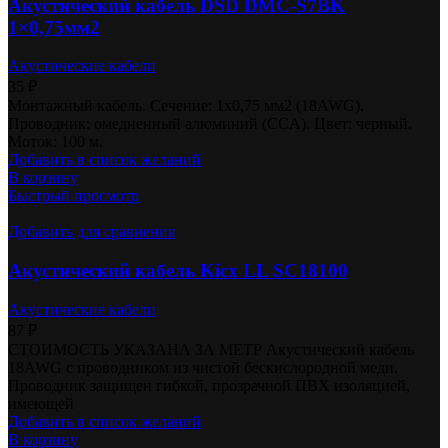
Акустический кабель DSD DMC-S7BK
1×0,75мм2
Акустические кабели
35
₽
Монтажный кабель. Cечение: 1х0,75 мм2 (18AWG).
Проводник: омедненный алюминий (CCA). Цвет: черный.
Моток: 100 м.
Добавить в список желаний
В корзину
Быстрый просмотр
Добавить для сравнения
Акустический кабель Kicx LL SC18100
Акустические кабели
87
₽
СТОИМОСТЬ УКАЗАНА ЗА МЕТР Акустический кабель
18AWG с проводником из чистой бескислородной меди.
Проводник защищен гибкой, прозрачной ПВХ изоляцией,
имеющей
Добавить в список желаний
В корзину