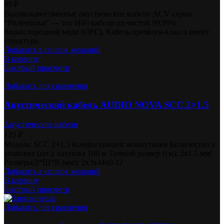
99
₽
Высококачественные акустические кабели ACV серии
“Professional” — это HiFi кабели из чистой 99,99%
бескислородной меди (OFC). Кабель премиум-класса имеет
структуру,
Добавить в список желаний
В корзину
Быстрый просмотр
Добавить для сравнения
Акустический кабель AUDIO NOVA SCC 2×1.5
Акустические кабели
125
₽
Модель: SCC 2×1.5 Конфигурация: коммутация Количество в
упаковке (шт.): катушка 100 м Точный размер (см): 2х1.5 мм²
РазмерыД*Ш*В (мм): 2x3x44x0.12
Добавить в список желаний
В корзину
Быстрый просмотр
Добавить для сравнения