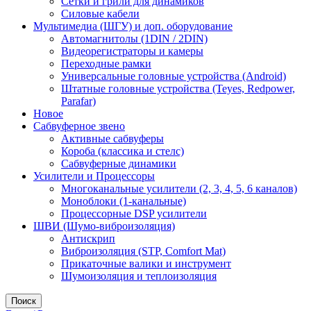
Сетки и грили для динамиков
Силовые кабели
Мультимедиа (ШГУ) и доп. оборудование
Автомагнитолы (1DIN / 2DIN)
Видеорегистраторы и камеры
Переходные рамки
Универсальные головные устройства (Android)
Штатные головные устройства (Teyes, Redpower,
Parafar)
Новое
Сабвуферное звено
Активные сабвуферы
Короба (классика и стелс)
Сабвуферные динамики
Усилители и Процессоры
Многоканальные усилители (2, 3, 4, 5, 6 каналов)
Моноблоки (1-канальные)
Процессорные DSP усилители
ШВИ (Шумо-виброизоляция)
Антискрип
Виброизоляция (STP, Comfort Mat)
Прикаточные валики и инструмент
Шумоизоляция и теплоизоляция
Поиск