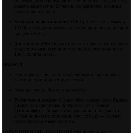
(перемещение оборудования с основного склада в зону
выдачи занимает до 24 часов, большинство позиций
выдаем день в день).
Бесплатная доставка по СПб:
При заказе на сумму от
10 000 ₽ осуществляем бесплатную доставку до двери в
пределах КАД.
Доставка по РФ:
Осуществляем отправку оборудования
транспортными компаниями в любые регионы после
100% оплаты заказа.
ОПЛАТА
Наличный расчет и оплата банковской картой через
терминал при получении в студии.
Безопасная онлайн-оплата на сайте.
Рассрочка и кредит:
Оформляйте заказы через
Яндекс
Сплит
или кредитные программы от
Т-Банка
(Тинькофф)
. Забирайте оборудование или сдавайте
автомобиль на инсталляцию уже сегодня — платите
потом комфортными частями.
ГАРАНТИЯ И ИНСТАЛЛЯЦИЯ
Мы предоставляем