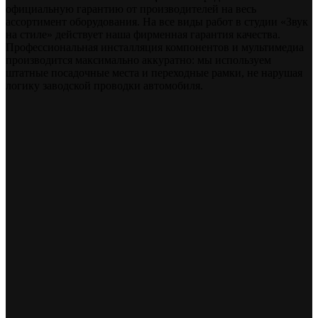
официальную гарантию от производителей на весь
ассортимент оборудования. На все виды работ в студии «Звук
на стиле» действует наша фирменная гарантия качества.
Профессиональная инсталляция компонентов и мультимедиа
производится максимально аккуратно: мы используем
штатные посадочные места и переходные рамки, не нарушая
логику заводской проводки автомобиля.