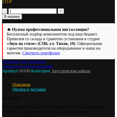
123
₽
Количество
товара
В корзину
Акустический
кабель
Oris
🔥 Нужна профессиональная инсталляция?
Electronics
Бесплатный подбор компонентов под ваш бюджет.
OFC-
Привезем со склада и грамотно установим в студии
16
«Звук на стиле» (СПб, ул. Тихая, 19)
. Официальная
2х1,5мм
гарантия производителя на оборудование и наша на
монтаж.
Смотреть портфолио
Добавить для сравнения
Добавить в список желаний
Артикул:
01030
Категория:
Акустические кабели
Поделиться:
Описание
Оплата и доставка
Описание
Высококачественный сверхгибкий акустический кабель
16AWG с проводником из бескислородной меди
Стоимость указана за 1 метр