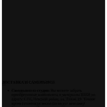
ДОСТАВКА И САМОВЫВОЗ
Самовывоз из студии:
Вы можете забрать
приобретенные компоненты и материалы ШВИ по
адресу: СПб, Невский район, ул. Тихая, 19. Точное
время готовности заказа согласует менеджер