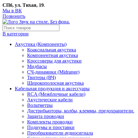
СПб, ул. Тихая, 19
.
Мы в ВК
Позвонить
В категории
Акустика (Компоненты)
Коаксиальная акустика
Компонентная акустика
Кроссоверы для акустики
Мидбасы
СЧ-динамики (Midrange)
Твитеры (ВЧ)
Широкополосная акустика
Кабельная продукция и аксессуары
RCA (Межблочные кабели)
Акустические кабели
Вольтметры
Дистрибьюторы, колбы, клеммы, предохранители.
Защита проводки
Комплекты проводки
Подиумы и проставки
Преобразователи аудиосигнала