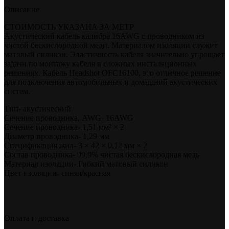
Описание
СТОИМОСТЬ УКАЗАНА ЗА МЕТР
Акустический кабель калибра 16AWG с проводником из
чистой бескислородной меди. Материалом изоляции служит
матовый силикон. Эластичность кабеля значительно упрощает
задачи по монтажу кабеля в сложных инсталяционных
решениях. Кабель Headshot OFC16100, это отличное решение
для подключения автомобильных и домашний акустических
систем.
Тип- акустический
Сечение проводника, AWG- 16AWG
Сечение проводника- 1,51 мм² × 2
Диаметр проводника- 1,29 мм
Спецификация жил- 3 × 42 × 0,12 мм × 2
Состав проводника- 99,9% чистая бескислородная медь
Материал изоляции- Гибкий матовый силикон
Цвет изоляции- синяя/красная
Оплата и доставка