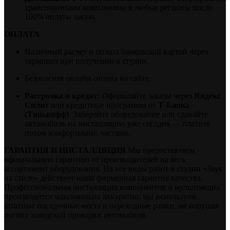
транспортными компаниями в любые регионы после
100% оплаты заказа.
ОПЛАТА
Наличный расчет и оплата банковской картой через
терминал при получении в студии.
Безопасная онлайн-оплата на сайте.
Рассрочка и кредит:
Оформляйте заказы через
Яндекс
Сплит
или кредитные программы от
Т-Банка
(Тинькофф)
. Забирайте оборудование или сдавайте
автомобиль на инсталляцию уже сегодня — платите
потом комфортными частями.
ГАРАНТИЯ И ИНСТАЛЛЯЦИЯ
Мы предоставляем
официальную гарантию от производителей на весь
ассортимент оборудования. На все виды работ в студии «Звук
на стиле» действует наша фирменная гарантия качества.
Профессиональная инсталляция компонентов и мультимедиа
производится максимально аккуратно: мы используем
штатные посадочные места и переходные рамки, не нарушая
логику заводской проводки автомобиля.