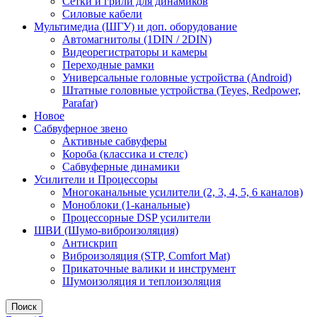
Сетки и грили для динамиков
Силовые кабели
Мультимедиа (ШГУ) и доп. оборудование
Автомагнитолы (1DIN / 2DIN)
Видеорегистраторы и камеры
Переходные рамки
Универсальные головные устройства (Android)
Штатные головные устройства (Teyes, Redpower,
Parafar)
Новое
Сабвуферное звено
Активные сабвуферы
Короба (классика и стелс)
Сабвуферные динамики
Усилители и Процессоры
Многоканальные усилители (2, 3, 4, 5, 6 каналов)
Моноблоки (1-канальные)
Процессорные DSP усилители
ШВИ (Шумо-виброизоляция)
Антискрип
Виброизоляция (STP, Comfort Mat)
Прикаточные валики и инструмент
Шумоизоляция и теплоизоляция
Поиск