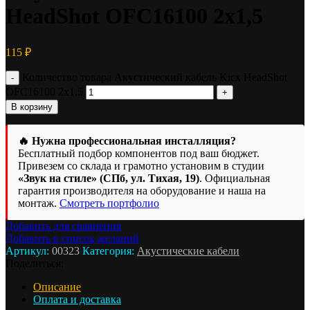
HeadShot OFC16100 2х1,5
115
₽
Количество товара Акустический кабель Kicx HeadShot
OFC16100 2х1,5
В корзину
🔥 Нужна профессиональная инсталляция?
Бесплатный подбор компонентов под ваш бюджет.
Привезем со склада и грамотно установим в студии
«Звук на стиле» (СПб, ул. Тихая, 19)
. Официальная
гарантия производителя на оборудование и наша на
монтаж.
Смотреть портфолио
Добавить для сравнения
Добавить в список желаний
Артикул:
00323
Категория:
Акустические кабели
Поделиться:
Описание
Оплата и доставка