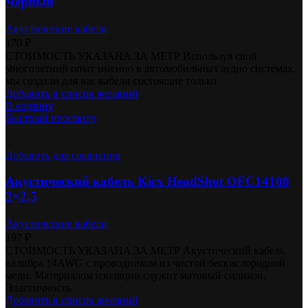
Чёрный
Акустические кабели
170
₽
СТОИМОСТЬ УКАЗАНА ЗА МЕТР Используя свой
многолетний опыт именно в автомобильных аудио системах,
мы создали для вас кабели состоящие только
Добавить в список желаний
В корзину
Быстрый просмотр
Добавить для сравнения
Акустический кабель Kicx HeadShot OFC14100
2×2.5
Акустические кабели
197
₽
СТОИМОСТЬ УКАЗАНА ЗА МЕТР Акустический кабель
калибра 14AWG с проводником из чистой бескислородной
меди. Материалом изоляции служит матовый силикон.
Эластичность
Добавить в список желаний