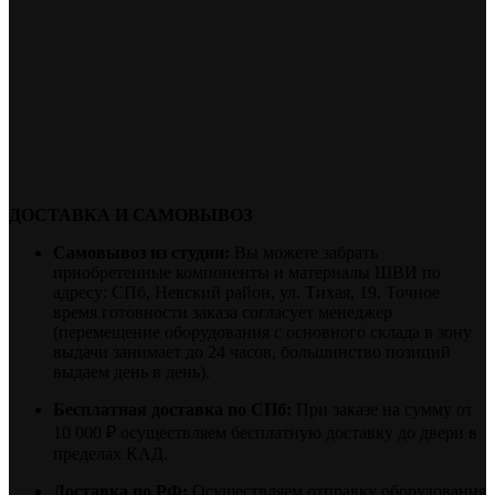
ДОСТАВКА И САМОВЫВОЗ
Самовывоз из студии:
Вы можете забрать
приобретенные компоненты и материалы ШВИ по
адресу: СПб, Невский район, ул. Тихая, 19. Точное
время готовности заказа согласует менеджер
(перемещение оборудования с основного склада в зону
выдачи занимает до 24 часов, большинство позиций
выдаем день в день).
Бесплатная доставка по СПб:
При заказе на сумму от
10 000 ₽ осуществляем бесплатную доставку до двери в
пределах КАД.
Доставка по РФ:
Осуществляем отправку оборудования