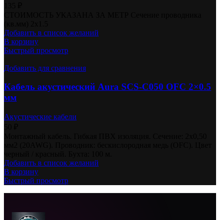
135
₽
СТОИМОСТЬ УКАЗАНА ЗА МЕТР Сечение проводника
(кв.мм) 2х1.5
Добавить в список желаний
В корзину
Быстрый просмотр
Добавить для сравнения
Кабель акустический Aura SCS-C050 OFC 2×0.5
мм
Акустические кабели
50
₽
Монтажный кабель. Гибкая ПВХ изоляция. Cечение: 2х0,50
мм2 (20AWG). Проводник: бескислородная медь (OFC). Цвет
черный / красный. Бухта: 100 м.
Добавить в список желаний
В корзину
Быстрый просмотр