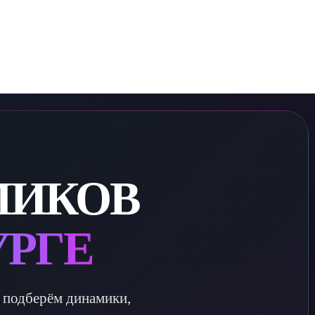
МИКОВ
УРГЕ
— подберём динамики,