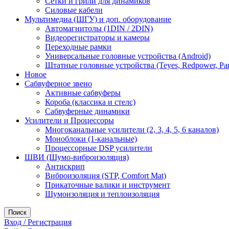
Сетки и грили для динамиков
Силовые кабели
Мультимедиа (ШГУ) и доп. оборудование
Автомагнитолы (1DIN / 2DIN)
Видеорегистраторы и камеры
Переходные рамки
Универсальные головные устройства (Android)
Штатные головные устройства (Teyes, Redpower, Par
Новое
Сабвуферное звено
Активные сабвуферы
Короба (классика и стелс)
Сабвуферные динамики
Усилители и Процессоры
Многоканальные усилители (2, 3, 4, 5, 6 каналов)
Моноблоки (1-канальные)
Процессорные DSP усилители
ШВИ (Шумо-виброизоляция)
Антискрип
Виброизоляция (STP, Comfort Mat)
Прикаточные валики и инструмент
Шумоизоляция и теплоизоляция
Поиск
Вход / Регистрация