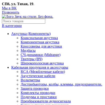
СПб, ул. Тихая, 19
.
Мы в ВК
Позвонить
В категории
Акустика (Компоненты)
Коаксиальная акустика
Компонентная акустика
Кроссоверы для акустики
Мидбасы
СЧ-динамики (Midrange)
Твитеры (ВЧ)
Широкополосная акустика
Кабельная продукция и аксессуары
RCA (Межблочные кабели)
Акустические кабели
Вольтметры
Дистрибьюторы, колбы, клеммы, предохранители.
Защита проводки
Комплекты проводки
Подиумы и проставки
Преобразователи аудиосигнала