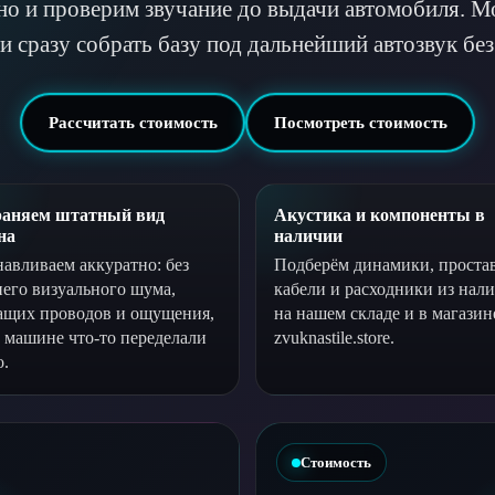
но и проверим звучание до выдачи автомобиля. М
и сразу собрать базу под дальнейший автозвук бе
Рассчитать стоимость
Посмотреть стоимость
аняем штатный вид
Акустика и компоненты в
на
наличии
навливаем аккуратно: без
Подберём динамики, проста
его визуального шума,
кабели и расходники из нал
ащих проводов и ощущения,
на нашем складе и в магазин
в машине что-то переделали
zvuknastile.store.
о.
Стоимость