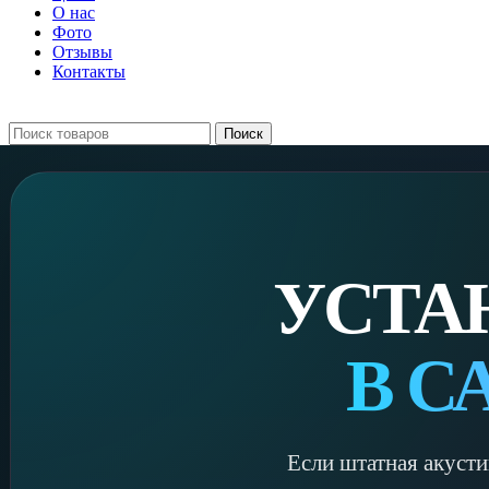
О нас
Фото
Отзывы
Контакты
+7 903 093-57-47
Запись и подбор:
Поиск
УСТА
В С
Если штатная акусти