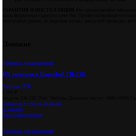
ГАРАНТИЯ И ИНСТАЛЛЯЦИЯ
Мы предоставляем официальну
наша фирменная гарантия качества. Профессиональная инстал
переходные рамки, не нарушая логику заводской проводки авт
Похожие
Добавить для сравнения
ВЧ динамики Hannibal TH-25G
Твитеры (ВЧ)
2 990
₽
Модель: TH-25G Тип: Твитеры Диапазон частот: 3000-20000 Гц
Добавить в список желаний
В корзину
Быстрый просмотр
Добавить для сравнения