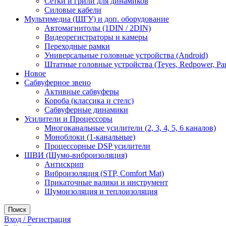
Сетки и грили для динамиков
Силовые кабели
Мультимедиа (ШГУ) и доп. оборудование
Автомагнитолы (1DIN / 2DIN)
Видеорегистраторы и камеры
Переходные рамки
Универсальные головные устройства (Android)
Штатные головные устройства (Teyes, Redpower, Par
Новое
Сабвуферное звено
Активные сабвуферы
Короба (классика и стелс)
Сабвуферные динамики
Усилители и Процессоры
Многоканальные усилители (2, 3, 4, 5, 6 каналов)
Моноблоки (1-канальные)
Процессорные DSP усилители
ШВИ (Шумо-виброизоляция)
Антискрип
Виброизоляция (STP, Comfort Mat)
Прикаточные валики и инструмент
Шумоизоляция и теплоизоляция
Поиск
Вход / Регистрация