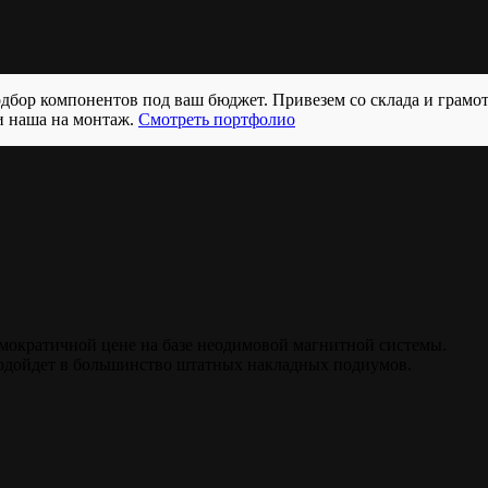
бор компонентов под ваш бюджет. Привезем со склада и грамо
и наша на монтаж.
Смотреть портфолио
мократичной цене на базе неодимовой магнитной системы.
подойдет в большинство штатных накладных подиумов.