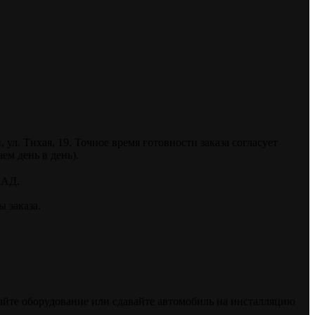
. Тихая, 19. Точное время готовности заказа согласует
ем день в день).
КАД.
 заказа.
райте оборудование или сдавайте автомобиль на инсталляцию