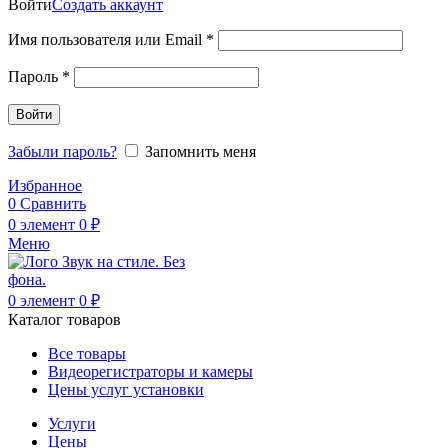
Войти
Создать аккаунт
Обязательно
Имя пользователя или Email
*
Обязательно
Пароль
*
Войти
Забыли пароль?
Запомнить меня
Избранное
0
Сравнить
0
элемент
0
₽
Меню
0
элемент
0
₽
Каталог товаров
Все товары
Видеорегистраторы и камеры
Цены услуг установки
Услуги
Цены