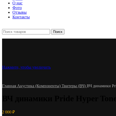
О нас
Фото
Отзывы
Контакты
+7 903 093-57-47
Запись и подбор:
Поиск
Нажмите, чтобы увеличить
Главная
Акустика (Компоненты)
Твитеры (ВЧ)
ВЧ динамики Pri
ВЧ динамики Pride Hyper Tone
2 000
₽