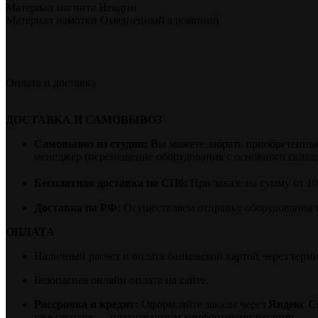
Материал магнита Неодим
Материал намотки Омедненный алюминий
Оплата и доставка
ДОСТАВКА И САМОВЫВОЗ
Самовывоз из студии:
Вы можете забрать приобретенные 
менеджер (перемещение оборудования с основного склада 
Бесплатная доставка по СПб:
При заказе на сумму от 1
Доставка по РФ:
Осуществляем отправку оборудования 
ОПЛАТА
Наличный расчет и оплата банковской картой через терм
Безопасная онлайн-оплата на сайте.
Рассрочка и кредит:
Оформляйте заказы через
Яндекс С
уже сегодня — платите потом комфортными частями.