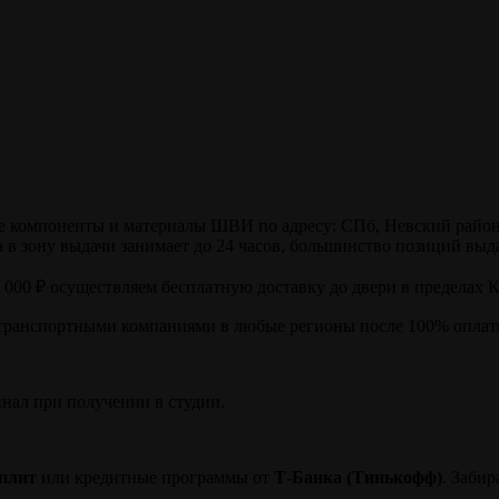
компоненты и материалы ШВИ по адресу: СПб, Невский район, ул
в зону выдачи занимает до 24 часов, большинство позиций выда
0 000 ₽ осуществляем бесплатную доставку до двери в пределах 
транспортными компаниями в любые регионы после 100% оплаты
инал при получении в студии.
плит
или кредитные программы от
Т-Банка (Тинькофф)
. Заби