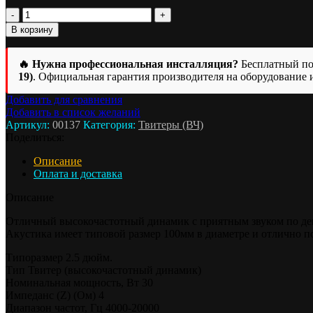
Количество
товара
В корзину
ВЧ
динамики
Pride
🔥 Нужна профессиональная инсталляция?
Бесплатный под
Hyper
19)
. Официальная гарантия производителя на оборудование 
Tone
Добавить для сравнения
Light
Добавить в список желаний
Артикул:
00137
Категория:
Твитеры (ВЧ)
Поделиться:
Описание
Оплата и доставка
Описание
Отличный высокочастотный динамик с приятным звуком по де
Акустика имеет типовой размер 100мм в диаметре и отлично 
Типоразмер 2.5 дюйм.
Тип Твитер (высокочастотный динамик)
Номинальная мощность, Вт 30
Импеданс (Z) (Ом) 4
Диапазон частот, Гц 4000-20000