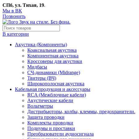
СПб, ул. Тихая, 19
.
Мы в ВК
Позвонить
В категории
Акустика (Компоненты)
Коаксиальная акустика
Компонентная акустика
Кроссоверы для акустики
Мидбасы
СЧ-динамики (Midrange)
Твитеры (ВЧ)
Широкополосная акустика
Кабельная продукция и аксессуары
RCA (Межблочные кабели)
Акустические кабели
Вольтметры
Дистрибьюторы, колбы, клеммы, предохранители.
Защита проводки
Комплекты проводки
Подиумы и проставки
Преобразователи аудиосигнала