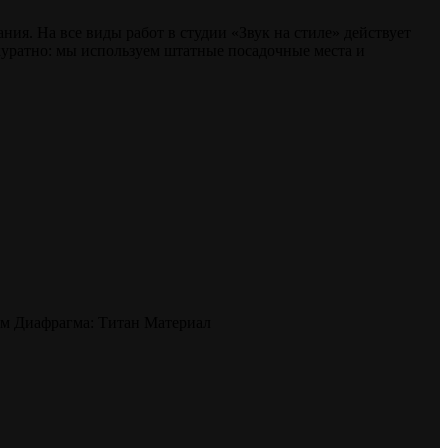
я. На все виды работ в студии «Звук на стиле» действует
куратно: мы используем штатные посадочные места и
юйм Диафрагма: Титан Материал