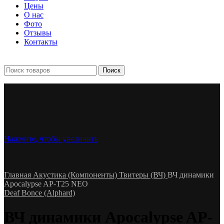
Цены
О нас
Фото
Отзывы
Контакты
+7 903 093-57-47
Запись и подбор:
Поиск
Нажмите, чтобы увеличить
Главная
Акустика (Компоненты)
Твитеры (ВЧ)
ВЧ динамики
Apocalypse AP-T25 NEO
Deaf Bonce (Alphard)
ВЧ динамики Apocalypse AP-