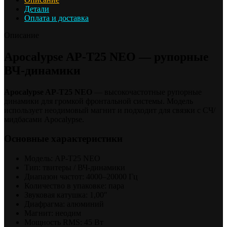
Детали
Оплата и доставка
Описание
Apocalypse AP-T25 NEO — рупорные
ВЧ-динамики
Apocalypse AP-T25 NEO
— высокочастотные рупорные
динамики для громкой фронтальной системы. Модель
использует неодимовый магнит и подходит для связки с СЧ/
мидбасами Apocalypse.
Основные характеристики
Модель: AP-T25 NEO
Тип: твитеры / ВЧ-динамики
Диапазон частот: 4000–20000 Гц
Количество в упаковке: пара
Звуковая катушка: 1,00″
Диафрагма: алюминий
Магнит: неодим
Мощность RMS: 45 Вт