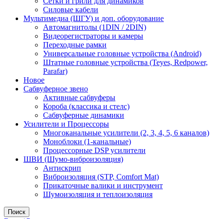
Сетки и грили для динамиков
Силовые кабели
Мультимедиа (ШГУ) и доп. оборудование
Автомагнитолы (1DIN / 2DIN)
Видеорегистраторы и камеры
Переходные рамки
Универсальные головные устройства (Android)
Штатные головные устройства (Teyes, Redpower,
Parafar)
Новое
Сабвуферное звено
Активные сабвуферы
Короба (классика и стелс)
Сабвуферные динамики
Усилители и Процессоры
Многоканальные усилители (2, 3, 4, 5, 6 каналов)
Моноблоки (1-канальные)
Процессорные DSP усилители
ШВИ (Шумо-виброизоляция)
Антискрип
Виброизоляция (STP, Comfort Mat)
Прикаточные валики и инструмент
Шумоизоляция и теплоизоляция
Поиск