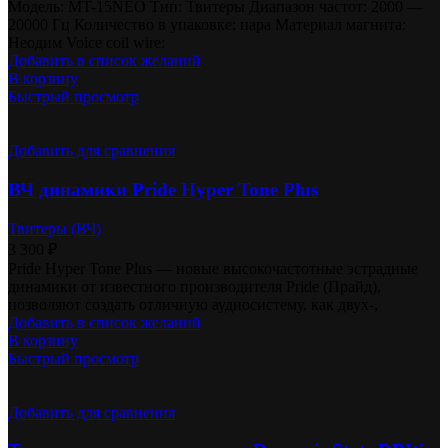
Модель: MT-15NEO Тип: Твитеры Диапазон частот: 2000 —
20000 Гц Количество в упаковке: пара Материал магнита:
Неодим Voice coil wire:
Добавить в список желаний
В корзину
Быстрый просмотр
Добавить для сравнения
ВЧ динамики Pride Hyper Tone Plus
Твитеры (ВЧ)
3 300
₽
Pride Hyper Tone Plus — новые высокочастотные эстрадные
динамики от известного производителя Pride (Прайд),
позволяют создать отличную аудиосистему, как двух-,
Добавить в список желаний
В корзину
Быстрый просмотр
Добавить для сравнения