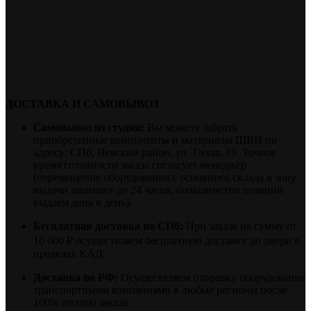
ДОСТАВКА И САМОВЫВОЗ
Самовывоз из студии:
Вы можете забрать
приобретенные компоненты и материалы ШВИ по
адресу: СПб, Невский район, ул. Тихая, 19. Точное
время готовности заказа согласует менеджер
(перемещение оборудования с основного склада в зону
выдачи занимает до 24 часов, большинство позиций
выдаем день в день).
Бесплатная доставка по СПб:
При заказе на сумму от
10 000 ₽ осуществляем бесплатную доставку до двери в
пределах КАД.
Доставка по РФ:
Осуществляем отправку оборудования
транспортными компаниями в любые регионы после
100% оплаты заказа.