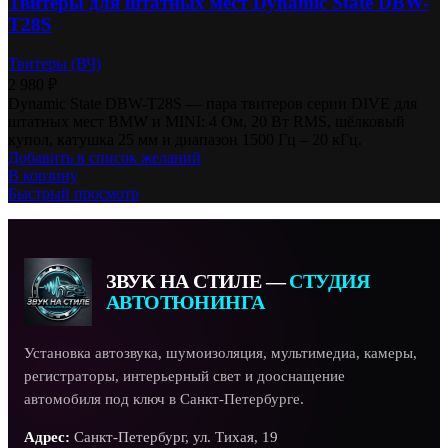
Твитеры для штатных мест Dynamic State DBW-
T28S
Твитеры (ВЧ)
2 980
₽
Dynamic State DBW-T28S — пара твитеров серии DIVE для
штатных мест BMW и MINI: 4 Ом, 20 Вт RMS, шёлковый
купол, катушка 25 мм и диапазон 1500 Гц – 20 кГц.
Добавить в список желаний
В корзину
Быстрый просмотр
ЗВУК НА СТИЛЕ —
СТУДИЯ
АВТОТЮНИНГА
Установка автозвука, шумоизоляция, мультимедиа, камеры,
регистраторы, интерьерный свет и дооснащение
автомобиля под ключ в Санкт-Петербурге.
Адрес:
Санкт-Петербург, ул. Тихая, 19