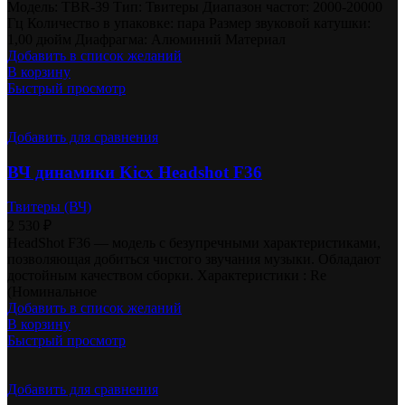
Модель: TBR-39 Тип: Твитеры Диапазон частот: 2000-20000
Гц Количество в упаковке: пара Размер звуковой катушки:
1,00 дюйм Диафрагма: Алюминий Материал
Добавить в список желаний
В корзину
Быстрый просмотр
Добавить для сравнения
ВЧ динамики Kicx Headshot F36
Твитеры (ВЧ)
2 530
₽
HeadShot F36 — модель с безупречными характеристиками,
позволяющая добиться чистого звучания музыки. Обладают
достойным качеством сборки. Характеристики : Re
(Номинальное
Добавить в список желаний
В корзину
Быстрый просмотр
Добавить для сравнения