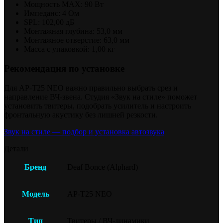
Мощность MAX: 90 Вт
Импеданс: 4 Ом
SPL: 102,00 дБ
Монтажная глубина: 53,0 мм
Монтажное отверстие: 63,0 мм
Масса с упаковкой: 1,00 кг
Рекомендация по установке
Для AP-T25 NEO важно правильно выбрать срез и
направление ВЧ-звена. Студия «Звук на стиле» поможет
установить твитеры, подобрать усилитель и настроить
фронтальную акустику без лишней резкости.
Звук на стиле — подбор и установка автозвука
Детали
Бренд
Deaf Bonce (Alphard)
Модель
AP-T25 NEO
Тип
Твитеры / ВЧ-динамики