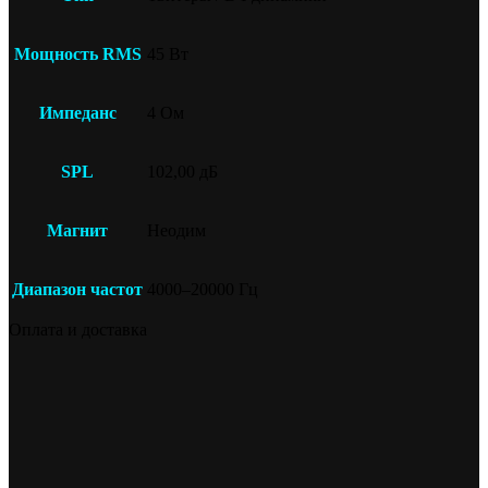
Мощность RMS
45 Вт
Импеданс
4 Ом
SPL
102,00 дБ
Магнит
Неодим
Диапазон частот
4000–20000 Гц
Оплата и доставка