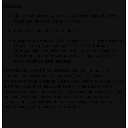
ОПЛАТА
Наличный расчет и оплата банковской картой через
терминал при получении в студии.
Безопасная онлайн-оплата на сайте.
Рассрочка и кредит:
Оформляйте заказы через
Яндекс
Сплит
или кредитные программы от
Т-Банка
(Тинькофф)
. Забирайте оборудование или сдавайте
автомобиль на инсталляцию уже сегодня — платите
потом комфортными частями.
ГАРАНТИЯ И ИНСТАЛЛЯЦИЯ
Мы предоставляем
официальную гарантию от производителей на весь
ассортимент оборудования. На все виды работ в студии «Звук
на стиле» действует наша фирменная гарантия качества.
Профессиональная инсталляция компонентов и мультимедиа
производится максимально аккуратно: мы используем
штатные посадочные места и переходные рамки, не нарушая
логику заводской проводки автомобиля.