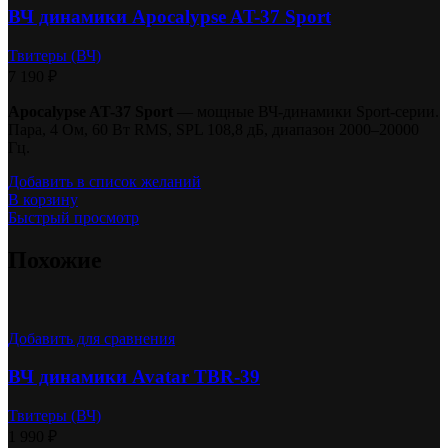
ВЧ динамики Apocalypse AT-37 Sport
Твитеры (ВЧ)
7 190
₽
Apocalypse AT-37 Sport
— мощные ВЧ-динамики Sport-серии.
Пара, 4 Ом, 60 Вт RMS, SPL 108,8 дБ, диапазон 2000–20000
Гц.
Добавить в список желаний
В корзину
Быстрый просмотр
Похожие
Добавить для сравнения
ВЧ динамики Avatar TBR-39
Твитеры (ВЧ)
1 990
₽