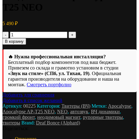
T25 NEO
5 490
₽
Количество
товара
В корзину
ВЧ
динамики
Apocalypse
🔥 Нужна профессиональная инсталляция?
AP-
Бесплатный подбор компонентов под ваш бюджет.
T25
Привезем со склада и грамотно установим в студии
NEO
«Звук на стиле» (СПб, ул. Тихая, 19)
. Официальная
гарантия производителя на оборудование и наша на
монтаж.
Смотреть портфолио
Добавить для сравнения
Добавить в список желаний
Артикул:
00225
Категория:
Твитеры (ВЧ)
Метки:
Apocalypse
,
Apocalypse AP-T25 NEO
,
NEO
,
автозвук
,
ВЧ динамики
,
громкий фронт
,
неодимовый магнит
,
рупорные твитеры
,
твитеры
Brand:
Deaf Bonce (Alphard)
Поделиться:
Описание