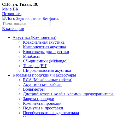
СПб, ул. Тихая, 19
.
Мы в ВК
Позвонить
В категории
Акустика (Компоненты)
Коаксиальная акустика
Компонентная акустика
Кроссоверы для акустики
Мидбасы
СЧ-динамики (Midrange)
Твитеры (ВЧ)
Широкополосная акустика
Кабельная продукция и аксессуары
RCA (Межблочные кабели)
Акустические кабели
Вольтметры
Дистрибьюторы, колбы, клеммы, предохранители.
Защита проводки
Комплекты проводки
Подиумы и проставки
Преобразователи аудиосигнала