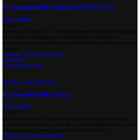
ВЧ динамики Kicx Headshot TW NEO-37
Твитеры (ВЧ)
9 230
₽
Headshot TW NEO-37 — революционные твиттеры рупорного
типа, спроектированные с применением уникальных
материалов и конструктивных решений. Максимальная отдача
на всем
Добавить в список желаний
В корзину
Быстрый просмотр
Добавить для сравнения
ВЧ динамики Kicx TN-31
Твитеры (ВЧ)
1 390
₽
Высокочастотные эстрадные динамики позволяют создать
отличную аудиосистему, как двух-, так и трехполосную. Они
хорошо звучат сольно и гармонично сочетаются с
Добавить в список желаний