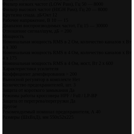
Фильтр низких частот (LOW Pass), Гц 50 — 8000
Фильтр высоких частот (HIGH Pass), Гц 20 — 8000
Крутизна спада, дБ/Окт 12
Рабочее напряжение, В 10 — 15
Диапазон воспроизводимых частот, Гц 15 — 30000
Отношение сигнал/шум, дБ > 200
Мощность
Номинальная мощность RMS в 2 Ом, количество каналов х Вт
4 х 300
Номинальная мощность RMS в 4 Ом, количество каналов х Вт
4 х 175
Номинальная мощность RMS в 4 Ом, мост, Вт 2 х 600
Характеристики усилителя
Коэффициент демпфирования > 200
Выносной регулятор в комплекте Нет
Количество предохранителей, шт. 3
Защита от короткого замыкания Да
Режимы работы кроссовера HPF / Full / LP-BP
Защита от перегрева/перегрузки Да
Другое
Рекомендуемый номинал предохранителя, А 40
Размеры (ШхВхД), мм 550x52x225