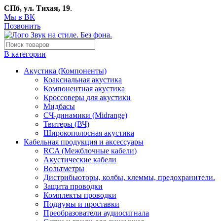
СПб, ул. Тихая, 19
.
Мы в ВК
Позвонить
В категории
Акустика (Компоненты)
Коаксиальная акустика
Компонентная акустика
Кроссоверы для акустики
Мидбасы
СЧ-динамики (Midrange)
Твитеры (ВЧ)
Широкополосная акустика
Кабельная продукция и аксессуары
RCA (Межблочные кабели)
Акустические кабели
Вольтметры
Дистрибьюторы, колбы, клеммы, предохранители.
Защита проводки
Комплекты проводки
Подиумы и проставки
Преобразователи аудиосигнала