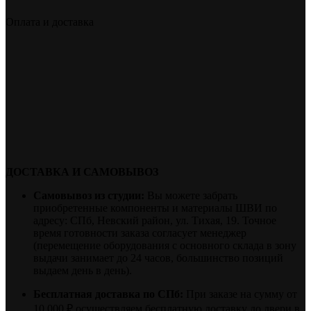
Оплата и доставка
ДОСТАВКА И САМОВЫВОЗ
Самовывоз из студии:
Вы можете забрать
приобретенные компоненты и материалы ШВИ по
адресу: СПб, Невский район, ул. Тихая, 19. Точное
время готовности заказа согласует менеджер
(перемещение оборудования с основного склада в зону
выдачи занимает до 24 часов, большинство позиций
выдаем день в день).
Бесплатная доставка по СПб:
При заказе на сумму от
10 000 ₽ осуществляем бесплатную доставку до двери в