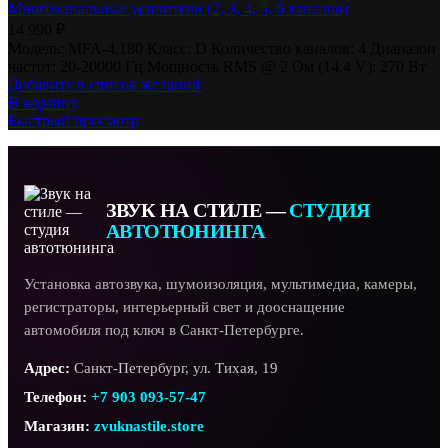
Многоканальные усилители (2, 3, 4, 5, 6 каналов)
14 990
₽
Модель: MFA-4.180 Класс: D Количество каналов: 4 Диапазон
частот: 20-20000 Гц Мощность RMS @ 2 Ом (14.4 V): 270 Вт
Добавить в список желаний
В корзину
Быстрый просмотр
ЗВУК НА СТИЛЕ —
СТУДИЯ
АВТОТЮНИНГА
Установка автозвука, шумоизоляция, мультимедиа, камеры,
регистраторы, интерьерный свет и дооснащение
автомобиля под ключ в Санкт-Петербурге.
Адрес:
Санкт-Петербург, ул. Тихая, 19
Телефон:
+7 903 093-57-47
Магазин:
zvuknastile.store