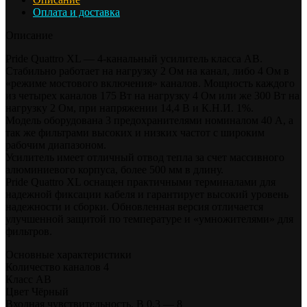
Оплата и доставка
Описание
Pride Quattro XL — 4-канальный усилитель класса AB.
Стабильно работает на нагрузку 2 Ом на канал, либо 4 Ом в
«режиме мостового включения» каналов. Мощность каждого
из четырех каналов 175 Вт на нагрузку 4 Ом или же 300 Вт на
нагрузку 2 Ом, при напряжении 14,4 В и К.Н.И. 1%.
Модель оборудована 3 предохранителями номиналом 40 А, а
так же фильтрами высоких и низких частот с широким
рабочим диапазоном.
Усилитель имеет отличный отвод тепла за счет массивного
алюминиевого корпуса, более 500 мм в длину.
Pride Quattro XL оснащен практичными терминалами для
надежной фиксации кабеля и гарантирует высокий уровень
надежности и сборки. Обновленная версия отличается
улучшенной защитой по температуре и «умножителями» для
фильтров.
Основные характеристики
Количество каналов 4
Класс AB
Цвет Чёрный
Входная чувствительность, В 0,3 — 8