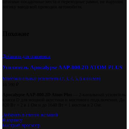
штатные посадочные места и переходные рамки, не нарушая
логику заводской проводки автомобиля.
Похожие
Добавить для сравнения
Усилитель Apocalypse AAP-800.2D ATOM PLUS
Многоканальные усилители (2, 3, 4, 5, 6 каналов)
16 590
₽
Apocalypse AAP-800.2D Atom Plus
— 2-канальный усилитель
класса D для мощной акустики и мостового подключения. До
820 Вт × 2 в 1 Ом и до 1640 Вт × 1 мостом в 2 Ом.
Добавить в список желаний
В корзину
Быстрый просмотр