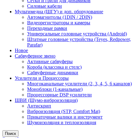
Сетки и грили для динамиков
Силовые кабели
Мультимедиа (ШГУ) и доп. оборудование
Автомагнитолы (1DIN / 2DIN)
Видеорегистраторы и камеры
Переходные рамки
Универсальные головные устройства (Android)
Штатные головные устройства (Teyes, Redpower,
Parafar)
Новое
Сабвуферное звено
Активные сабвуферы
Короба (классика и стелс)
Сабвуферные динамики
Усилители и Процессоры
Многоканальные усилители (2, 3, 4, 5, 6 каналов)
Моноблоки (1-канальные)
Процессорные DSP усилители
ШВИ (Шумо-виброизоляция)
Антискрип
Виброизоляция (STP, Comfort Mat)
Прикаточные валики и инструмент
Шумоизоляция и теплоизоляция
Поиск