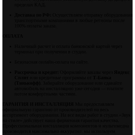
пределах КАД.
Доставка по РФ:
Осуществляем отправку оборудования
транспортными компаниями в любые регионы после
100% оплаты заказа.
ОПЛАТА
Наличный расчет и оплата банковской картой через
терминал при получении в студии.
Безопасная онлайн-оплата на сайте.
Рассрочка и кредит:
Оформляйте заказы через
Яндекс
Сплит
или кредитные программы от
Т-Банка
(Тинькофф)
. Забирайте оборудование или сдавайте
автомобиль на инсталляцию уже сегодня — платите
потом комфортными частями.
ГАРАНТИЯ И ИНСТАЛЛЯЦИЯ
Мы предоставляем
официальную гарантию от производителей на весь
ассортимент оборудования. На все виды работ в студии «Звук
на стиле» действует наша фирменная гарантия качества.
Профессиональная инсталляция компонентов и мультимедиа
производится максимально аккуратно: мы используем