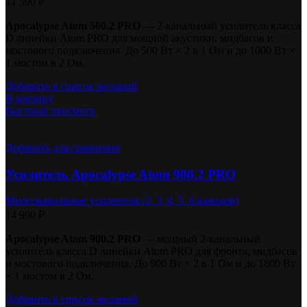
11 590
₽
Apocalypse Atom 500.2 PRO
— 2-канальный усилитель класса
D линейки Atom PRO для мощной акустики, мидбасов и
мостового подключения. До 500 Вт × 2 в 1 Ом и до 1000 Вт ×
1 мостом в 2 Ом.
Добавить в список желаний
В корзину
Быстрый просмотр
Добавить для сравнения
Усилитель Apocalypse Atom 900.2 PRO
Многоканальные усилители (2, 3, 4, 5, 6 каналов)
14 990
₽
Apocalypse Atom 900.2 PRO
— мощный 2-канальный
усилитель класса D линейки Atom PRO для фронта, мидбасов
и мостового подключения. До 900 Вт × 2 в 1 Ом и до 1800 Вт
× 1 мостом в 2 Ом.
Добавить в список желаний