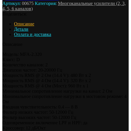
Артикул:
00675
Категория:
Многоканальные усилители (2, 3,
4, 5, 6 каналов)
Поделиться:
Описание
Детали
Оплата и доставка
Описание
Модель: MFA-2.320
Класс: D
Количество каналов: 2
Диапазон частот: 20-20000 Гц
Мощность RMS @ 2 Ом (14.4 V): 480 Вт x 2
Мощность RMS @ 4 Ом (14.4 V): 320 Вт x 2
Мощность RMS @ 4 Ом (Мост): 960 Вт x 1
Минимальное сопротивление нагрузки на канал: 2 Ом
Минимальное сопротивление нагрузки в мостовом режиме: 4
Ом
Входная чувствительность: 0.4 — 8 В
Фильтр низких частот: 50-12000 Гц
Фильтр высоких частот: 50-12000 Гц
Одновременное включение LPF и HPF: да
Кроссовер: 12 дБ/Окт