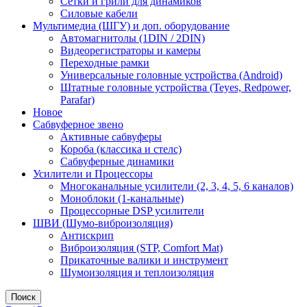
Сетки и грили для динамиков
Силовые кабели
Мультимедиа (ШГУ) и доп. оборудование
Автомагнитолы (1DIN / 2DIN)
Видеорегистраторы и камеры
Переходные рамки
Универсальные головные устройства (Android)
Штатные головные устройства (Teyes, Redpower,
Parafar)
Новое
Сабвуферное звено
Активные сабвуферы
Короба (классика и стелс)
Сабвуферные динамики
Усилители и Процессоры
Многоканальные усилители (2, 3, 4, 5, 6 каналов)
Моноблоки (1-канальные)
Процессорные DSP усилители
ШВИ (Шумо-виброизоляция)
Антискрип
Виброизоляция (STP, Comfort Mat)
Прикаточные валики и инструмент
Шумоизоляция и теплоизоляция
Поиск