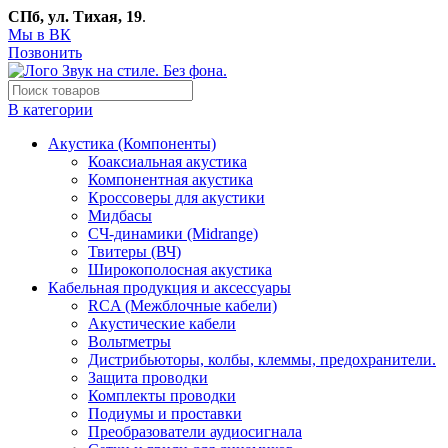
СПб, ул. Тихая, 19
.
Мы в ВК
Позвонить
В категории
Акустика (Компоненты)
Коаксиальная акустика
Компонентная акустика
Кроссоверы для акустики
Мидбасы
СЧ-динамики (Midrange)
Твитеры (ВЧ)
Широкополосная акустика
Кабельная продукция и аксессуары
RCA (Межблочные кабели)
Акустические кабели
Вольтметры
Дистрибьюторы, колбы, клеммы, предохранители.
Защита проводки
Комплекты проводки
Подиумы и проставки
Преобразователи аудиосигнала