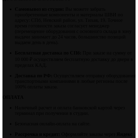
Самовывоз из студии:
Вы можете забрать
приобретенные компоненты и материалы ШВИ по
адресу: СПб, Невский район, ул. Тихая, 19. Точное
время готовности заказа согласует менеджер
(перемещение оборудования с основного склада в зону
выдачи занимает до 24 часов, большинство позиций
выдаем день в день).
Бесплатная доставка по СПб:
При заказе на сумму от
10 000 ₽ осуществляем бесплатную доставку до двери в
пределах КАД.
Доставка по РФ:
Осуществляем отправку оборудования
транспортными компаниями в любые регионы после
100% оплаты заказа.
ОПЛАТА
Наличный расчет и оплата банковской картой через
терминал при получении в студии.
Безопасная онлайн-оплата на сайте.
Рассрочка и кредит:
Оформляйте заказы через
Яндекс