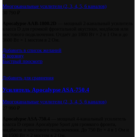
Многоканальные усилители (2, 3, 4, 5, 6 каналов)
30 790
₽
Apocalypse AAB-1800.2D
— мощный 2-канальный усилитель
класса D для громкой фронтальной акустики, мидбасов или
мостового подключения. Отдаёт до 1800 Вт × 2 в 1 Ом и до
3600 Вт × 1 мостом в 2 Ом.
Добавить в список желаний
В корзину
Быстрый просмотр
Добавить для сравнения
Усилитель Apocalypse ASA-750.4
Многоканальные усилители (2, 3, 4, 5, 6 каналов)
27 990
₽
Apocalypse ASA-750.4
— мощный 4-канальный усилитель
класса D серии Apocalypse Sport для громкого фронта,
мидбасов и мостового подключения. До 750 Вт × 4 в 1 Ом и
до 1500 Вт × 2 мостом в 2 Ом.