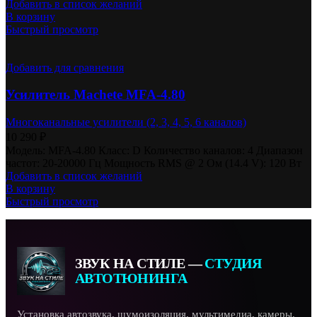
Добавить в список желаний
В корзину
Быстрый просмотр
Добавить для сравнения
Усилитель Machete MFA-4.80
Многоканальные усилители (2, 3, 4, 5, 6 каналов)
10 290
₽
Модель: MFA-4.80 Класс: D Количество каналов: 4 Диапазон
частот: 20-20000 Гц Мощность RMS @ 2 Ом (14.4 V): 120 Вт
Добавить в список желаний
В корзину
Быстрый просмотр
ЗВУК НА СТИЛЕ —
СТУДИЯ
АВТОТЮНИНГА
Установка автозвука, шумоизоляция, мультимедиа, камеры,