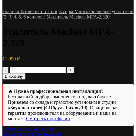
Главная
Усилители и Процессоры
Многоканальные усилители
(2, 3, 4, 5, 6 каналов)
Усилитель Machete MFA-2.320
Усилитель Machete MFA-
2.320
11 990
₽
Количество
товара
В корзину
Усилитель
Machete
MFA-
🔥 Нужна профессиональная инсталляция?
2.320
Бесплатный подбор компонентов под ваш бюджет.
Привезем со склада и грамотно установим в студии
«Звук на стиле» (СПб, ул. Тихая, 19)
. Официальная
гарантия производителя на оборудование и наша на
монтаж.
Смотреть портфолио
Добавить для сравнения
Добавить в список желаний