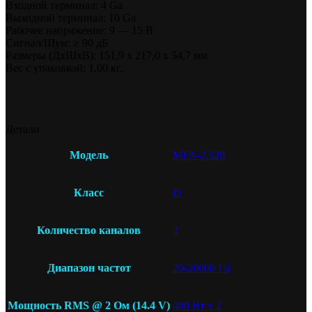
Входной терминал: 4 Ga
Выходной терминал: 10 Ga
Рабочее напряжение: 9 — 15 В
Сигнал/Шум: ≥ 90 дБ
Размеры (ДxШxВ): 151,9 x 217,0 x 54,7 мм
Вес с упаковкой: 1,00 кг..
Детали
Модель
MFA-2.320
Класс
D
Количество каналов
2
Диапазон частот
20-20000 Гц
Мощность RMS @ 2 Ом (14.4 V)
480 Вт x 2