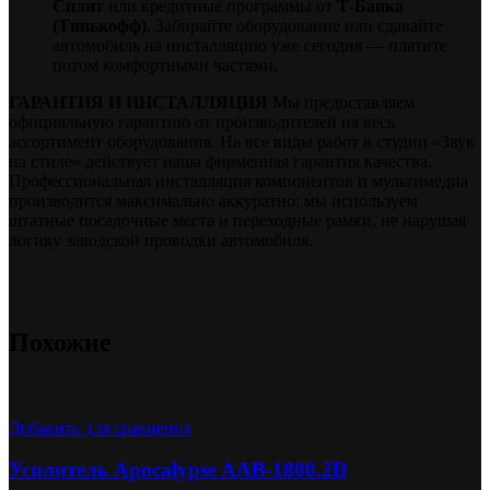
Сплит
или кредитные программы от
Т-Банка
(Тинькофф)
. Забирайте оборудование или сдавайте
автомобиль на инсталляцию уже сегодня — платите
потом комфортными частями.
ГАРАНТИЯ И ИНСТАЛЛЯЦИЯ
Мы предоставляем
официальную гарантию от производителей на весь
ассортимент оборудования. На все виды работ в студии «Звук
на стиле» действует наша фирменная гарантия качества.
Профессиональная инсталляция компонентов и мультимедиа
производится максимально аккуратно: мы используем
штатные посадочные места и переходные рамки, не нарушая
логику заводской проводки автомобиля.
Похожие
Добавить для сравнения
Усилитель Apocalypse AAB-1800.2D