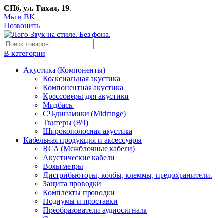
СПб, ул. Тихая, 19
.
Мы в ВК
Позвонить
В категории
Акустика (Компоненты)
Коаксиальная акустика
Компонентная акустика
Кроссоверы для акустики
Мидбасы
СЧ-динамики (Midrange)
Твитеры (ВЧ)
Широкополосная акустика
Кабельная продукция и аксессуары
RCA (Межблочные кабели)
Акустические кабели
Вольтметры
Дистрибьюторы, колбы, клеммы, предохранители.
Защита проводки
Комплекты проводки
Подиумы и проставки
Преобразователи аудиосигнала