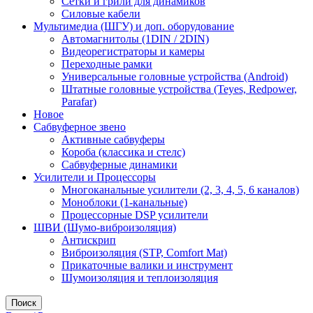
Сетки и грили для динамиков
Силовые кабели
Мультимедиа (ШГУ) и доп. оборудование
Автомагнитолы (1DIN / 2DIN)
Видеорегистраторы и камеры
Переходные рамки
Универсальные головные устройства (Android)
Штатные головные устройства (Teyes, Redpower,
Parafar)
Новое
Сабвуферное звено
Активные сабвуферы
Короба (классика и стелс)
Сабвуферные динамики
Усилители и Процессоры
Многоканальные усилители (2, 3, 4, 5, 6 каналов)
Моноблоки (1-канальные)
Процессорные DSP усилители
ШВИ (Шумо-виброизоляция)
Антискрип
Виброизоляция (STP, Comfort Mat)
Прикаточные валики и инструмент
Шумоизоляция и теплоизоляция
Поиск