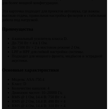
для более мощной конфигурации.
Эта карточка подходит для проектов автозвука, где важны
высокая отдача, правильная настройка фильтров и стабильная
работа под нагрузкой.
Преимущества
4-канальный усилитель класса D.
До 750 Вт × 4 в 1 Ом.
До 1500 Вт × 2 в мостовом режиме 2 Ом.
LPF и HPF для гибкой настройки системы.
Подходит для мощного фронта, мидбасов и эстрадной
акустики.
Основные характеристики
Модель: ASA-750.4
Класс: D
Количество каналов: 4
Диапазон частот: 10–20000 Гц
RMS @ 1 Ом, 14.4 В: 750 Вт × 4
RMS @ 2 Ом, 14.4 В: 490 Вт × 4
RMS @ 4 Ом, 14.4 В: 310 Вт × 4