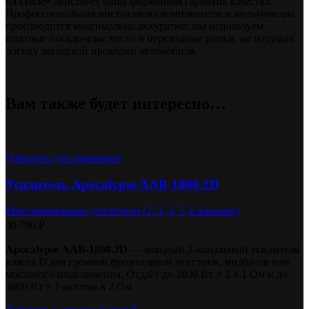
на стиле» действует наша фирменная гарантия качества.
Профессиональная инсталляция компонентов и мультимедиа
производится максимально аккуратно: мы используем
штатные посадочные места и переходные рамки, не нарушая
логику заводской проводки автомобиля.
Вам также будет интересно…
Добавить для сравнения
Усилитель Apocalypse AAB-1800.2D
Многоканальные усилители (2, 3, 4, 5, 6 каналов)
30 790
₽
Apocalypse AAB-1800.2D
— мощный 2-канальный усилитель
класса D для громкой фронтальной акустики, мидбасов или
мостового подключения. Отдаёт до 1800 Вт × 2 в 1 Ом и до
3600 Вт × 1 мостом в 2 Ом.