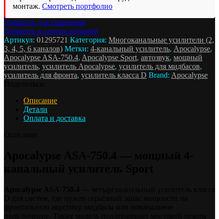
монтаж.
Смотреть портфолио
Добавить для сравнения
Добавить в список желаний
Артикул:
01295721
Категория:
Многоканальные усилители (2,
3, 4, 5, 6 каналов)
Метки:
4-канальный усилитель
,
Apocalypse
,
Apocalypse ASA-750.4
,
Apocalypse Sport
,
автозвук
,
мощный
усилитель
,
усилитель Apocalypse
,
усилитель для мидбасов
,
усилитель для фронта
,
усилитель класса D
Brand:
Apocalypse
Поделиться:
Описание
Детали
Оплата и доставка
Описание
Apocalypse ASA-750.4 — мощный 4-
канальный усилитель Sport
Apocalypse ASA-750.4
— четырёхканальный усилитель класса
D для систем, где нужен серьёзный запас мощности на
фронтальную акустику, мидбасы или поканальное
подключение. Также модель поддерживает мостовой режим