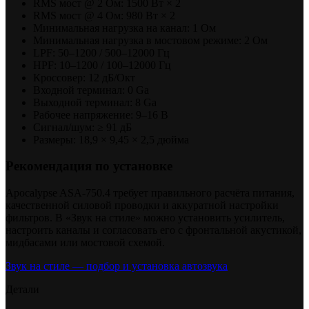
RMS мост @ 2 Ом: 1500 Вт × 2
RMS мост @ 4 Ом: 980 Вт × 2
Минимальная нагрузка на канал: 1 Ом
Минимальная нагрузка в мостовом режиме: 2 Ом
LPF: 50–1200 / 500–12000 Гц
HPF: 10–1200 / 100–12000 Гц
Кроссовер: 12 дБ/Окт
Входной терминал: 0 Ga
Выходной терминал: 8 Ga
Рабочее напряжение: 9–16 В
Сигнал/шум: ≥ 91 дБ
Размеры: 18,9 × 9,45 × 2,5 дюйма
Рекомендация по установке
Apocalypse ASA-750.4 требует правильного расчёта питания,
качественной силовой проводки и аккуратной настройки
фильтров. В «Звук на стиле» можно установить усилитель,
настроить каналы и согласовать его с фронтальной акустикой,
мидбасами или мостовой схемой.
Звук на стиле — подбор и установка автозвука
Детали