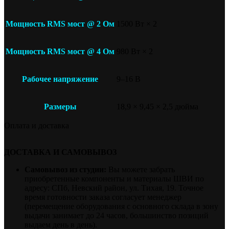
Мощность RMS мост @ 2 Ом
1500 Вт × 2
Мощность RMS мост @ 4 Ом
980 Вт × 2
Рабочее напряжение
9–16 В
Размеры
18,9 × 9,45 × 2,5 дюйма
Оплата и доставка
ДОСТАВКА И САМОВЫВОЗ
Самовывоз из студии:
Вы можете забрать
приобретенные компоненты и материалы ШВИ по
адресу: СПб, Невский район, ул. Тихая, 19. Точное
время готовности заказа согласует менеджер
(перемещение оборудования с основного склада в зону
выдачи занимает до 24 часов, большинство позиций
выдаем день в день).