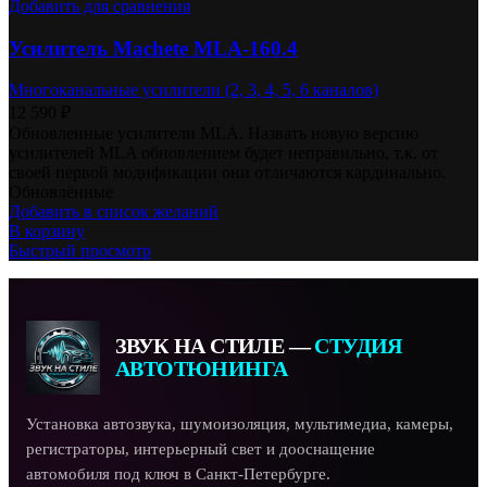
Добавить для сравнения
Усилитель Machete MLA-160.4
Многоканальные усилители (2, 3, 4, 5, 6 каналов)
12 590
₽
Обновленные усилители MLA. Назвать новую версию
усилителей MLA обновлением будет неправильно, т.к. от
своей первой модификации они отличаются кардинально.
Обновлённые
Добавить в список желаний
В корзину
Быстрый просмотр
ЗВУК НА СТИЛЕ —
СТУДИЯ
АВТОТЮНИНГА
Установка автозвука, шумоизоляция, мультимедиа, камеры,
регистраторы, интерьерный свет и дооснащение
автомобиля под ключ в Санкт-Петербурге.