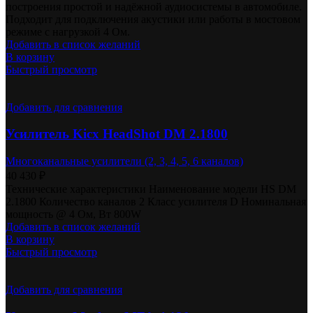
построения простой и надёжной аудиосистемы в автомобиле.
Подходит для подключения акустики или работы в мостовом
режиме с нагрузкой 4 Ом.
Добавить в список желаний
В корзину
Быстрый просмотр
Добавить для сравнения
Усилитель Kicx HeadShot DM 2.1800
Многоканальные усилители (2, 3, 4, 5, 6 каналов)
40 430
₽
Технические характеристики Наименование модели HS DM
2.1800 Количество каналов 2 Класс усилителя D Номинальная
мощность @ 4 Ом, Вт 800W
Добавить в список желаний
В корзину
Быстрый просмотр
Добавить для сравнения