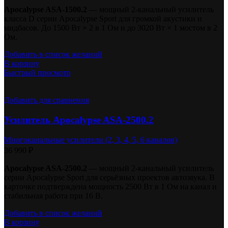
Apocalypse ASA-1500.2
— мощный 2-канальный усилитель
класса D серии Apocalypse Sport для громкой акустики и
мидбасов. До 1500 Вт × 2 в 1 Ом и до 3020 Вт × 1 мостом в 2
Ом.
Добавить в список желаний
В корзину
Быстрый просмотр
Добавить для сравнения
Усилитель Apocalypse ASA-2500.2
Многоканальные усилители (2, 3, 4, 5, 6 каналов)
36 990
₽
Apocalypse ASA-2500.2
— мощный 2-канальный усилитель
серии Apocalypse Sport для серьёзных проектов автозвука. В
карточке подтверждена мощность 2500 Вт в 1 Ом на канал и
стабильная работа при 16 В.
Добавить в список желаний
В корзину