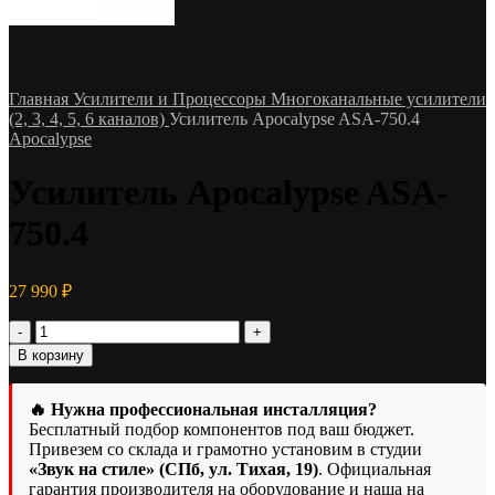
Главная
Усилители и Процессоры
Многоканальные усилители
(2, 3, 4, 5, 6 каналов)
Усилитель Apocalypse ASA-750.4
Apocalypse
Усилитель Apocalypse ASA-
750.4
27 990
₽
Количество
товара
В корзину
Усилитель
Apocalypse
ASA-
🔥 Нужна профессиональная инсталляция?
750.4
Бесплатный подбор компонентов под ваш бюджет.
Привезем со склада и грамотно установим в студии
«Звук на стиле» (СПб, ул. Тихая, 19)
. Официальная
гарантия производителя на оборудование и наша на