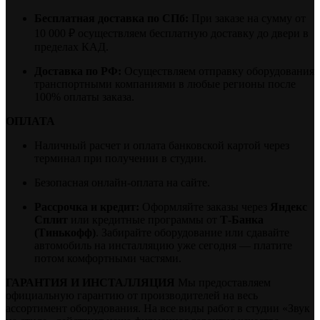
Бесплатная доставка по СПб:
При заказе на сумму от
10 000 ₽ осуществляем бесплатную доставку до двери в
пределах КАД.
Доставка по РФ:
Осуществляем отправку оборудования
транспортными компаниями в любые регионы после
100% оплаты заказа.
ОПЛАТА
Наличный расчет и оплата банковской картой через
терминал при получении в студии.
Безопасная онлайн-оплата на сайте.
Рассрочка и кредит:
Оформляйте заказы через
Яндекс
Сплит
или кредитные программы от
Т-Банка
(Тинькофф)
. Забирайте оборудование или сдавайте
автомобиль на инсталляцию уже сегодня — платите
потом комфортными частями.
ГАРАНТИЯ И ИНСТАЛЛЯЦИЯ
Мы предоставляем
официальную гарантию от производителей на весь
ассортимент оборудования. На все виды работ в студии «Звук