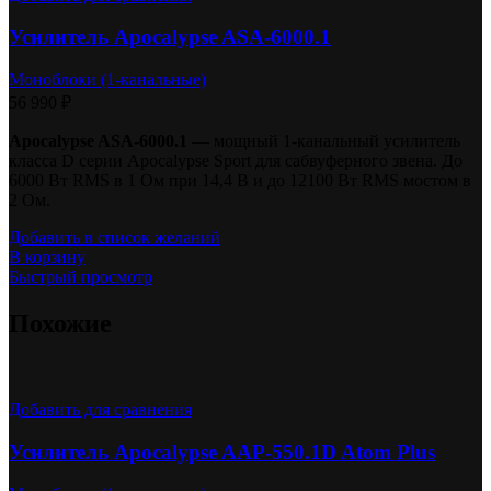
Усилитель Apocalypse ASA-6000.1
Моноблоки (1-канальные)
56 990
₽
Apocalypse ASA-6000.1
— мощный 1-канальный усилитель
класса D серии Apocalypse Sport для сабвуферного звена. До
6000 Вт RMS в 1 Ом при 14,4 В и до 12100 Вт RMS мостом в
2 Ом.
Добавить в список желаний
В корзину
Быстрый просмотр
Похожие
Добавить для сравнения
Усилитель Apocalypse AAP-550.1D Atom Plus