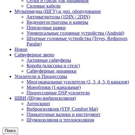
Сетки и грили для динамиков
Силовые кабели
Мультимедиа (ШГУ) и доп. оборудование
Автомагнитолы (1DIN / 2DIN)
Видеорегистраторы и камеры
Переходные рамки
Универсальные головные устройства (Android)
Штатные головные устройства (Teyes, Redpower,
Parafar)
Новое
Сабвуферное звено
Активные сабвуферы
Короба (классика и стелс)
Сабвуферные динамики
Усилители и Процессоры
Многоканальные усилители (2, 3, 4, 5, 6 каналов)
Моноблоки (1-канальные)
Процессорные DSP усилители
ШВИ (Шумо-виброизоляция)
Антискрип
Виброизоляция (STP, Comfort Mat)
Прикаточные валики и инструмент
Шумоизоляция и теплоизоляция
Поиск