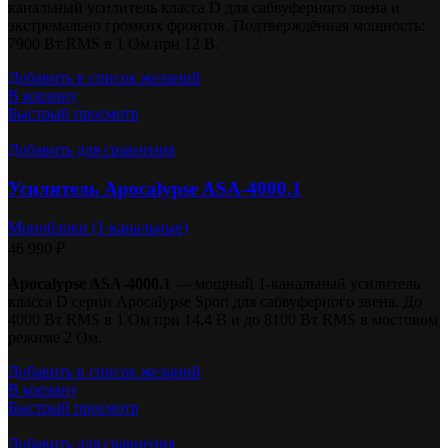
канальный усилитель класса D для сабвуферного звена и
экстремально громких фронтов. Подтверждённая мощность:
7900 Вт RMS в 1 Ом при 12 В.
Добавить в список желаний
В корзину
Быстрый просмотр
Добавить для сравнения
Усилитель Apocalypse ASA-4000.1
Моноблоки (1-канальные)
46 990
₽
Apocalypse ASA-4000.1
— мощный 1-канальный усилитель
класса D серии Apocalypse Sport для сабвуферного звена. До
4000 Вт RMS в 1 Ом при 14,4 В и до 8100 Вт RMS в мостовом
режиме 2 Ом.
Добавить в список желаний
В корзину
Быстрый просмотр
Добавить для сравнения