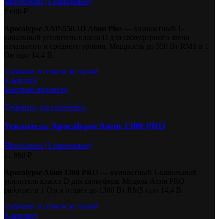
Моноблоки (1-канальные)
7 690
₽
Apocalypse AAP-550.1D Atom Plus
— компактный 1-
канальный усилитель класса D для сабвуферного звена
начального и среднего уровня. Мощность до 550 Вт RMS в 1
Ом при 14,4 В.
Добавить в список желаний
В корзину
Быстрый просмотр
Добавить для сравнения
Усилитель Apocalypse Atom 1300 PRO
Моноблоки (1-канальные)
11 990
₽
Apocalypse Atom 1300 PRO
— компактный 1-канальный
усилитель класса D для сабвуфера. Модель Atom PRO
работает в 1 Ом и отдаёт до 1300 Вт RMS при 14,4 В.
Добавить в список желаний
В корзину