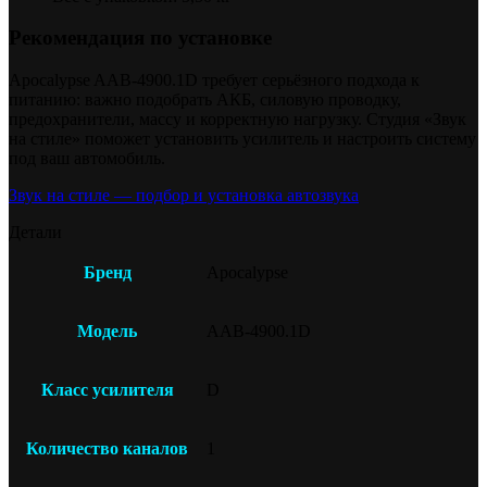
Рекомендация по установке
Apocalypse AAB-4900.1D требует серьёзного подхода к
питанию: важно подобрать АКБ, силовую проводку,
предохранители, массу и корректную нагрузку. Студия «Звук
на стиле» поможет установить усилитель и настроить систему
под ваш автомобиль.
Звук на стиле — подбор и установка автозвука
Детали
Бренд
Apocalypse
Модель
AAB-4900.1D
Класс усилителя
D
Количество каналов
1