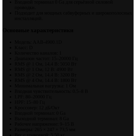
Входной терминал 0 Ga для серьёзной силовой
проводки.
Подходит для мощных сабвуферных и широкополосных
инсталляций.
Основные характеристики
Модель: AAB-4900.1D
Класс: D
Количество каналов: 1
Диапазон частот: 15–20000 Гц
RMS @ 1 Ом, 14.4 В: 5050 Вт
RMS @ 1 Ом, 12 В: 4900 Вт
RMS @ 2 Ом, 14.4 В: 3200 Вт
RMS @ 4 Ом, 14.4 В: 1800 Вт
Минимальная нагрузка: 1 Ом
Входная чувствительность: 0.5–8 В
LPF: 80–20000 Гц
HPF: 15–80 Гц
Кроссовер: 12 дБ/Окт
Входной терминал: 0 Ga
Выходной терминал: 8 Ga
Рабочее напряжение: 9–15 В
Размеры: 265 × 247 × 73,5 мм
Вес с упаковкой: 5,50 кг