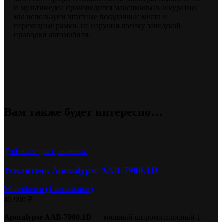
и мультимедиа производится максимально аккуратно:
мы используем штатные посадочные места и
переходные рамки, не нарушая логику заводской
проводки автомобиля.
Вам также будет интересно…
Добавить для сравнения
Усилитель Apocalypse AAB-7900.1D
Моноблоки (1-канальные)
45 990
₽
Apocalypse AAB-7900.1D
— мощный широкополосный 1-