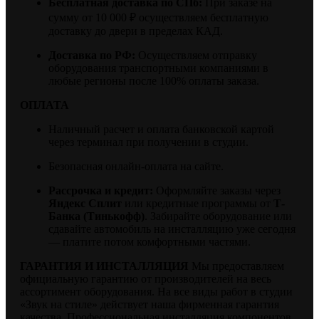
Бесплатная доставка по СПб:
При заказе на
сумму от 10 000 ₽ осуществляем бесплатную
доставку до двери в пределах КАД.
Доставка по РФ:
Осуществляем отправку
оборудования транспортными компаниями в
любые регионы после 100% оплаты заказа.
ОПЛАТА
Наличный расчет и оплата банковской картой
через терминал при получении в студии.
Безопасная онлайн-оплата на сайте.
Рассрочка и кредит:
Оформляйте заказы через
Яндекс Сплит
или кредитные программы от
Т-
Банка (Тинькофф)
. Забирайте оборудование или
сдавайте автомобиль на инсталляцию уже сегодня
— платите потом комфортными частями.
ГАРАНТИЯ И ИНСТАЛЛЯЦИЯ
Мы предоставляем
официальную гарантию от производителей на весь
ассортимент оборудования. На все виды работ в студии
«Звук на стиле» действует наша фирменная гарантия
качества. Профессиональная инсталляция компонентов