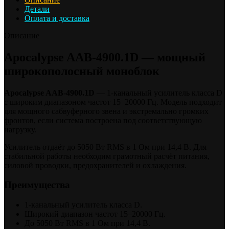
Детали
Оплата и доставка
Описание
Apocalypse AAB-4900.1D — мощный
широкополосный моноблок
Apocalypse AAB-4900.1D
— 1-канальный усилитель класса D
с широким диапазоном частот 15–20000 Гц. Модель подходит
для мощного сабвуферного звена и экстремально громких
фронтов, если система построена под соответствующую
нагрузку.
Усилитель отдаёт до 5050 Вт RMS в 1 Ом при 14,4 В. Для
стабильной работы необходим грамотный расчёт питания,
силовой проводки, предохранителей и охлаждения.
Преимущества
1-канальный усилитель класса D.
Широкий диапазон частот 15–20000 Гц.
До 5050 Вт RMS в 1 Ом при 14,4 В.