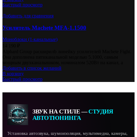
Быстрый просмотр
Добавить для сравнения
Усилитель Machete MFA-1.1500
Моноблоки (1-канальные)
14 190
₽
Alphard Group расширилb линейку усилителей Machete Fight.
Она дополнена пятиканальной моделью 5.1000, самым
мощным двухканальником, номиналом 520Вт на канал, а
Добавить в список желаний
В корзину
Быстрый просмотр
ЗВУК НА СТИЛЕ —
СТУДИЯ
АВТОТЮНИНГА
Установка автозвука, шумоизоляция, мультимедиа, камеры,