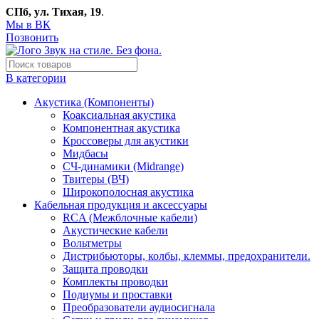
СПб, ул. Тихая, 19
.
Мы в ВК
Позвонить
В категории
Акустика (Компоненты)
Коаксиальная акустика
Компонентная акустика
Кроссоверы для акустики
Мидбасы
СЧ-динамики (Midrange)
Твитеры (ВЧ)
Широкополосная акустика
Кабельная продукция и аксессуары
RCA (Межблочные кабели)
Акустические кабели
Вольтметры
Дистрибьюторы, колбы, клеммы, предохранители.
Защита проводки
Комплекты проводки
Подиумы и проставки
Преобразователи аудиосигнала