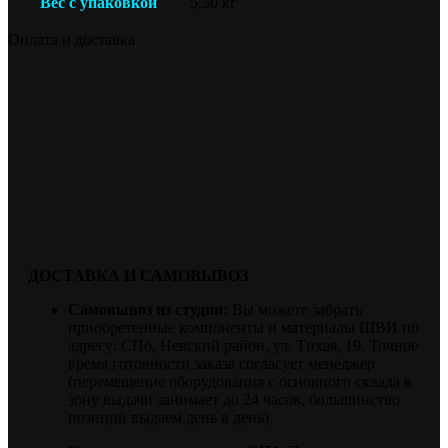
Вес с упаковкой
5,50 кг
Оплата и доставка
ДОСТАВКА И САМОВЫВОЗ
Самовывоз из студии:
Вы можете забрать
приобретенные компоненты и материалы ШВИ по
адресу: СПб, Невский район, ул. Тихая, 19. Точное
время готовности заказа согласует менеджер
(перемещение оборудования с основного склада в
зону выдачи занимает до 24 часов, большинство
позиций выдаем день в день).