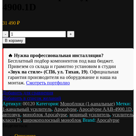
4900.1D
31 490
₽
В корзину
🔥 Нужна профессиональная инсталляция?
Бесплатный подбор компонентов под ваш бюджет.
Привезем со склада и грамотно установим в студии
«Звук на стиле» (СПб, ул. Тихая, 19)
. Официальная
гарантия производителя на оборудование и наша на
монтаж.
Смотреть портфолио
Добавить для сравнения
Добавить в список желаний
Артикул:
00120
Категория:
Моноблоки (1-канальные)
Метки:
1-канальный усилитель
,
Apocalypse
,
Apocalypse AAB-4900.1D
,
автозвук
,
моноблок Apocalypse
,
мощный усилитель
,
усилитель
класса D
,
широкополосный моноблок
Brand:
Apocalypse
Поделиться:
Описание