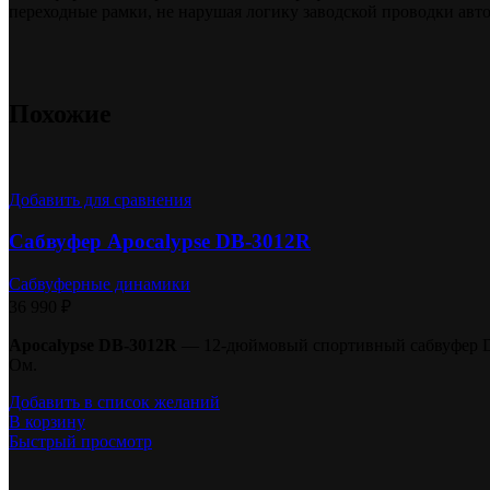
переходные рамки, не нарушая логику заводской проводки авт
Похожие
Добавить для сравнения
Сабвуфер Apocalypse DB-3012R
Сабвуферные динамики
36 990
₽
Apocalypse DB-3012R
— 12-дюймовый спортивный сабвуфер Dea
Ом.
Добавить в список желаний
В корзину
Быстрый просмотр