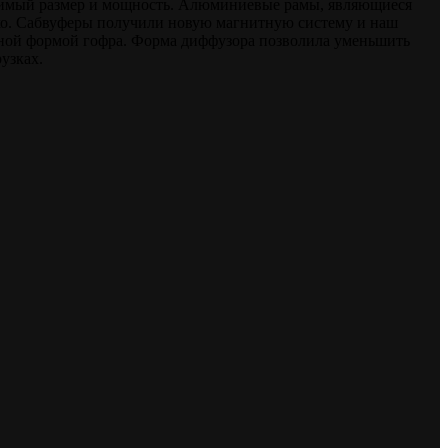
бходимый размер и мощность. Алюминиевые рамы, являющиеся
мко. Сабвуферы получили новую магнитную систему и наш
ной формой гофра. Форма диффузора позволила уменьшить
узках.