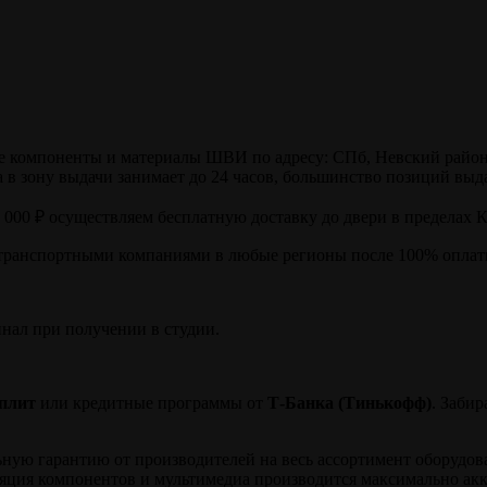
компоненты и материалы ШВИ по адресу: СПб, Невский район, ул
в зону выдачи занимает до 24 часов, большинство позиций выда
0 000 ₽ осуществляем бесплатную доставку до двери в пределах 
транспортными компаниями в любые регионы после 100% оплаты
инал при получении в студии.
плит
или кредитные программы от
Т-Банка (Тинькофф)
. Заби
ю гарантию от производителей на весь ассортимент оборудовани
ляция компонентов и мультимедиа производится максимально ак