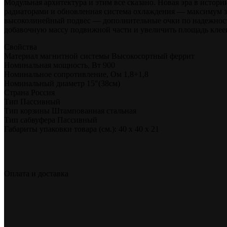
Модульная архитектура и этим все сказано. Новая эра в истор
радиаторами и обновленная система охлаждения — максимум за
высоколинейный подвес — дополнительные очки по надежност
добавочную массу подвижной части и увеличить площадь клеев
Свойства
Материал магнитной системы Высокосортный феррит
Номинальная мощность, Вт 900
Номинальное сопротивление, Ом 1,8+1,8
Номинальный диаметр 15″(38см)
Страна Россия
Тип Пассивный
Тип корзины Штампованная стальная
Тип сабвуфера Пассивный
Габариты упаковки товара (см.): 40 x 40 x 21
Оплата и доставка