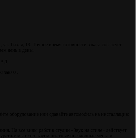
. Тихая, 19. Точное время готовности заказа согласует
ем день в день).
КАД.
 заказа.
райте оборудование или сдавайте автомобиль на инсталляцию
я. На все виды работ в студии «Звук на стиле» действует
куратно: мы используем штатные посадочные места и