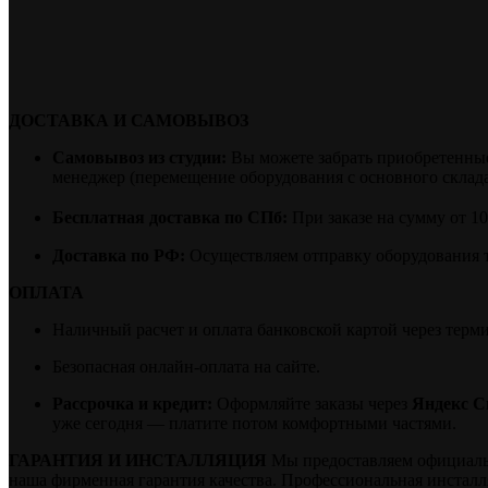
ДОСТАВКА И САМОВЫВОЗ
Самовывоз из студии:
Вы можете забрать приобретенные 
менеджер (перемещение оборудования с основного склада 
Бесплатная доставка по СПб:
При заказе на сумму от 1
Доставка по РФ:
Осуществляем отправку оборудования 
ОПЛАТА
Наличный расчет и оплата банковской картой через терм
Безопасная онлайн-оплата на сайте.
Рассрочка и кредит:
Оформляйте заказы через
Яндекс С
уже сегодня — платите потом комфортными частями.
ГАРАНТИЯ И ИНСТАЛЛЯЦИЯ
Мы предоставляем официальну
наша фирменная гарантия качества. Профессиональная инстал