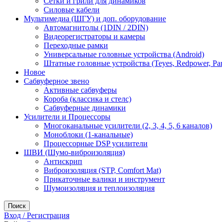
Сетки и грили для динамиков
Силовые кабели
Мультимедиа (ШГУ) и доп. оборудование
Автомагнитолы (1DIN / 2DIN)
Видеорегистраторы и камеры
Переходные рамки
Универсальные головные устройства (Android)
Штатные головные устройства (Teyes, Redpower, Par
Новое
Сабвуферное звено
Активные сабвуферы
Короба (классика и стелс)
Сабвуферные динамики
Усилители и Процессоры
Многоканальные усилители (2, 3, 4, 5, 6 каналов)
Моноблоки (1-канальные)
Процессорные DSP усилители
ШВИ (Шумо-виброизоляция)
Антискрип
Виброизоляция (STP, Comfort Mat)
Прикаточные валики и инструмент
Шумоизоляция и теплоизоляция
Поиск
Вход / Регистрация