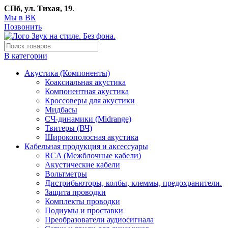
СПб, ул. Тихая, 19
.
Мы в ВК
Позвонить
В категории
Акустика (Компоненты)
Коаксиальная акустика
Компонентная акустика
Кроссоверы для акустики
Мидбасы
СЧ-динамики (Midrange)
Твитеры (ВЧ)
Широкополосная акустика
Кабельная продукция и аксессуары
RCA (Межблочные кабели)
Акустические кабели
Вольтметры
Дистрибьюторы, колбы, клеммы, предохранители.
Защита проводки
Комплекты проводки
Подиумы и проставки
Преобразователи аудиосигнала