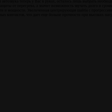
ии автозвука теперь у Вас в руках, осталось лишь выбрать нео
щиты от перегрева, а значит возможность звучать долго и гро
и и мощности. Увеличенная центрирующая шайба с прогрессив
ых контактов, что дает еще больше прочности при высоких нагр