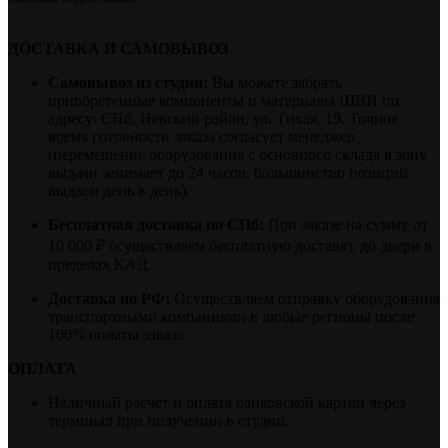
ДОСТАВКА И САМОВЫВОЗ
Самовывоз из студии:
Вы можете забрать
приобретенные компоненты и материалы ШВИ по
адресу: СПб, Невский район, ул. Тихая, 19. Точное
время готовности заказа согласует менеджер
(перемещение оборудования с основного склада в зону
выдачи занимает до 24 часов, большинство позиций
выдаем день в день).
Бесплатная доставка по СПб:
При заказе на сумму от
10 000 ₽ осуществляем бесплатную доставку до двери в
пределах КАД.
Доставка по РФ:
Осуществляем отправку оборудования
транспортными компаниями в любые регионы после
100% оплаты заказа.
ОПЛАТА
Наличный расчет и оплата банковской картой через
терминал при получении в студии.