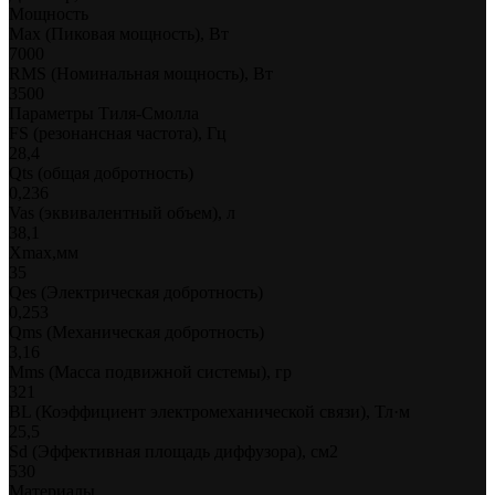
Мощность
Max (Пиковая мощность), Вт
7000
RMS (Номинальная мощность), Вт
3500
Параметры Тиля-Смолла
FS (резонансная частота), Гц
28,4
Qts (общая добротность)
0,236
Vas (эквивалентный объем), л
38,1
Xmax,мм
35
Qes (Электрическая добротность)
0,253
Qms (Механическая добротность)
3,16
Mms (Масса подвижной системы), гр
321
BL (Коэффициент электромеханической связи), Тл·м
25,5
Sd (Эффективная площадь диффузора), см2
530
Материалы