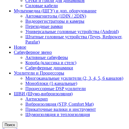
Сетки и грили для динамиков
Силовые кабели
Мультимедиа (ШГУ) и доп. оборудование
Автомагнитолы (1DIN / 2DIN)
Видеорегистраторы и камеры
Переходные рамки
Универсальные головные устройства (Android)
Штатные головные устройства (Teyes, Redpower,
Parafar)
Новое
Сабвуферное звено
Активные сабвуферы
Короба (классика и стелс)
Сабвуферные динамики
Усилители и Процессоры
Многоканальные усилители (2, 3, 4, 5, 6 каналов)
Моноблоки (1-канальные)
Процессорные DSP усилители
ШВИ (Шумо-виброизоляция)
Антискрип
Виброизоляция (STP, Comfort Mat)
Прикаточные валики и инструмент
Шумоизоляция и теплоизоляция
Поиск