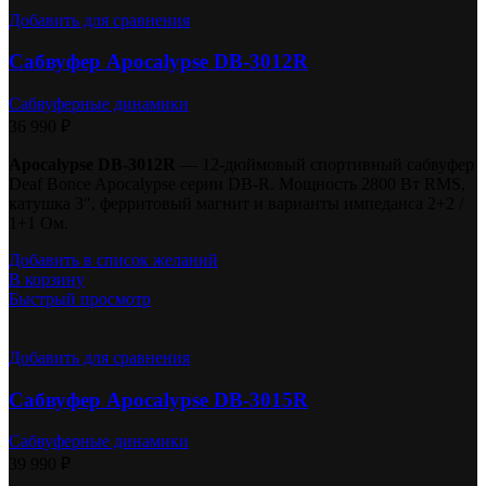
Добавить для сравнения
Сабвуфер Apocalypse DB-3012R
Сабвуферные динамики
36 990
₽
Apocalypse DB-3012R
— 12-дюймовый спортивный сабвуфер
Deaf Bonce Apocalypse серии DB-R. Мощность 2800 Вт RMS,
катушка 3″, ферритовый магнит и варианты импеданса 2+2 /
1+1 Ом.
Добавить в список желаний
В корзину
Быстрый просмотр
Добавить для сравнения
Сабвуфер Apocalypse DB-3015R
Сабвуферные динамики
39 990
₽