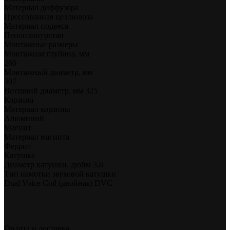
Материал диффузора
Прессованная целлюлоза
Материал подвеса
Пенополиуретан
Монтажные размеры
Монтажная глубина, мм
260
Монтажный диаметр, мм
307
Внешний диаметр, мм 325
Корзина
Материал корзины
Алюминий
Магнит
Материал магнита
Феррит
Катушка
Диаметр катушки, дюйм 3,6
Тип намотки звуковой катушки
Dual Voice Coil (двойная) DVC
Оплата и доставка