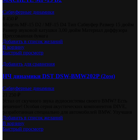
Сабвуферные динамики
8 450
₽
Модель MF-15 D2 / MF-15 D4 Тип Сабвуфер Размер 15 дюйм
Размер звуковой катушки 3,00 дюйм Материал диффузора
Прессованная бумага
Добавить в список желаний
В корзину
Быстрый просмотр
Добавить для сравнения
НЧ динамики DST DSW-BMW202P (2ом)
Сабвуферные динамики
21 250
₽
Устал от скучного звука аудиосистемы своего BMW? Есть
решение! Особая серия акустических компонентов DIVE,
разработанная специально для автомобилей BMW. Улучшив
Добавить в список желаний
В корзину
Быстрый просмотр