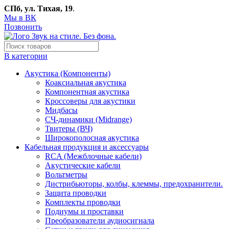
СПб, ул. Тихая, 19
.
Мы в ВК
Позвонить
В категории
Акустика (Компоненты)
Коаксиальная акустика
Компонентная акустика
Кроссоверы для акустики
Мидбасы
СЧ-динамики (Midrange)
Твитеры (ВЧ)
Широкополосная акустика
Кабельная продукция и аксессуары
RCA (Межблочные кабели)
Акустические кабели
Вольтметры
Дистрибьюторы, колбы, клеммы, предохранители.
Защита проводки
Комплекты проводки
Подиумы и проставки
Преобразователи аудиосигнала