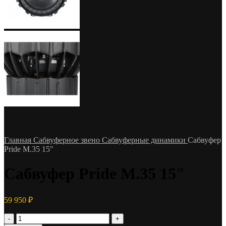
Главная
Сабвуферное звено
Сабвуферные динамики
Сабвуфер
Pride M.35 15″
Сабвуфер Pride M.35 15″
59 950
₽
Количество