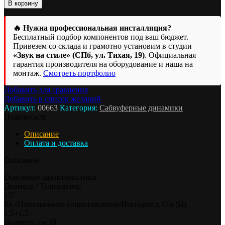
товара
В корзину
Сабвуфер
Pride
M.35
🔥 Нужна профессиональная инсталляция?
15"
Бесплатный подбор компонентов под ваш бюджет.
Привезем со склада и грамотно установим в студии
«Звук на стиле» (СПб, ул. Тихая, 19)
. Официальная
гарантия производителя на оборудование и наша на
монтаж.
Смотреть портфолио
Добавить для сравнения
Добавить в список желаний
Артикул:
00663
Категория:
Сабвуферные динамики
Поделиться:
Описание
Оплата и доставка
Описание
Основные характеристики
Диаметр / Типоразмер
15″
Re (Номинальное сопротивление/Импеданс), Ом (Ω)
1,5+1,5
Диаметр, см 38