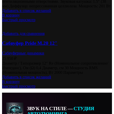
вентиляционными отверстиями. Звуковая катушка: 1.5″ (38
мм) Диффузор: непрессованная целлюлоза. Мощность: 201 Вт
Добавить в список желаний
В корзину
Быстрый просмотр
Добавить для сравнения
Сабвуфер Pride M.20 12″
Сабвуферные динамики
25 950
₽
Диаметр / Типоразмер 12″ Re (Номинальное сопротивление/
Импеданс), Ом (Ω) 0,4 Диаметр, см 30 Мощность RMS
(Номинальная мощность), Вт 2000 Параметры
Добавить в список желаний
В корзину
Быстрый просмотр
ЗВУК НА СТИЛЕ —
СТУДИЯ
АВТОТЮНИНГА