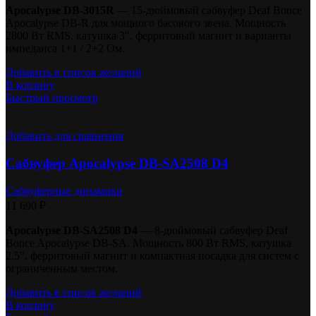
Apocalypse DB-3015R
— 15-дюймовый сабвуфер Deaf Bonce
Apocalypse DB-R для мощного басового звена. Мощность
2800 Вт RMS, катушка 3″, ферритовый магнит и варианты
импеданса 1+1 / 2+2 Ом.
Добавить в список желаний
В корзину
Быстрый просмотр
Добавить для сравнения
Сабвуфер Apocalypse DB-SA2508 D4
Сабвуферные динамики
11 690
₽
Apocalypse DB-SA2508 D4
— 8-дюймовый сабвуфер Deaf
Bonce Apocalypse DB-SA. Мощность 800 Вт RMS, катушка
2,5″, ферритовый магнит и компактная посадка для систем с
ограниченным местом.
Добавить в список желаний
В корзину