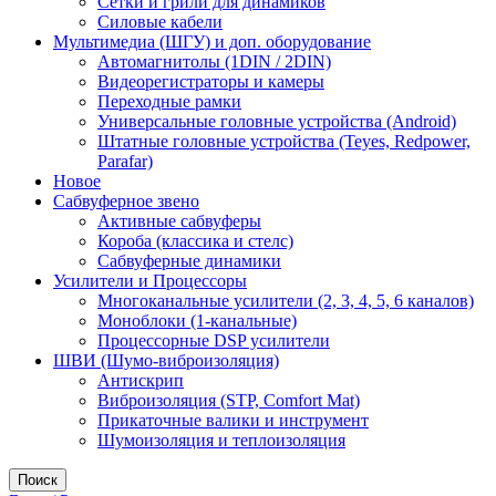
Сетки и грили для динамиков
Силовые кабели
Мультимедиа (ШГУ) и доп. оборудование
Автомагнитолы (1DIN / 2DIN)
Видеорегистраторы и камеры
Переходные рамки
Универсальные головные устройства (Android)
Штатные головные устройства (Teyes, Redpower,
Parafar)
Новое
Сабвуферное звено
Активные сабвуферы
Короба (классика и стелс)
Сабвуферные динамики
Усилители и Процессоры
Многоканальные усилители (2, 3, 4, 5, 6 каналов)
Моноблоки (1-канальные)
Процессорные DSP усилители
ШВИ (Шумо-виброизоляция)
Антискрип
Виброизоляция (STP, Comfort Mat)
Прикаточные валики и инструмент
Шумоизоляция и теплоизоляция
Поиск