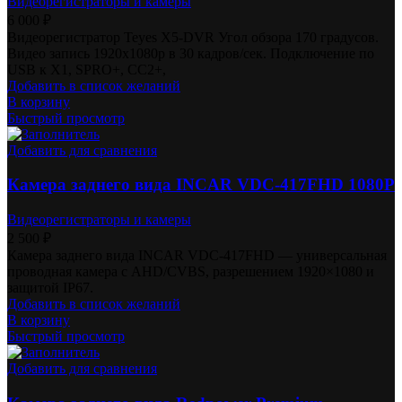
Видеорегистраторы и камеры
6 000
₽
Видеорегистратор Teyes X5-DVR Угол обзора 170 градусов.
Видео запись 1920х1080p в 30 кадров/сек. Подключение по
USB к X1, SPRO+, СС2+,
Добавить в список желаний
В корзину
Быстрый просмотр
Добавить для сравнения
Камера заднего вида INCAR VDC-417FHD 1080P
Видеорегистраторы и камеры
2 500
₽
Камера заднего вида INCAR VDC-417FHD — универсальная
проводная камера с AHD/CVBS, разрешением 1920×1080 и
защитой IP67.
Добавить в список желаний
В корзину
Быстрый просмотр
Добавить для сравнения