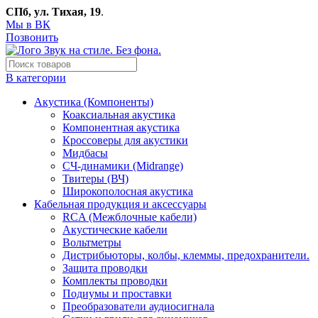
СПб, ул. Тихая, 19
.
Мы в ВК
Позвонить
В категории
Акустика (Компоненты)
Коаксиальная акустика
Компонентная акустика
Кроссоверы для акустики
Мидбасы
СЧ-динамики (Midrange)
Твитеры (ВЧ)
Широкополосная акустика
Кабельная продукция и аксессуары
RCA (Межблочные кабели)
Акустические кабели
Вольтметры
Дистрибьюторы, колбы, клеммы, предохранители.
Защита проводки
Комплекты проводки
Подиумы и проставки
Преобразователи аудиосигнала