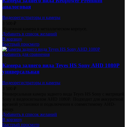
Камера заднего вида Redpower Premium
аналоговая
Видеорегистраторы и камеры
3 500
₽
Надежная камера в металлическом корпусе.
Добавить в список желаний
В корзину
Быстрый просмотр
Добавить для сравнения
Камера заднего вида Teyes HS Sony AHD 1080P
универсальная
Видеорегистраторы и камеры
3 500
₽
Универсальная камера заднего вида Teyes HS Sony с матрицей
Sony и видеосигналом AHD 1080P. Подходит для аккуратной
врезной установки и подключения к совместимому AHD-
входу.
Добавить в список желаний
В корзину
Быстрый просмотр