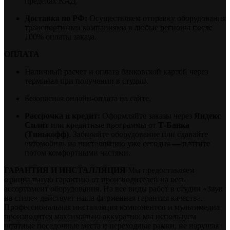
пределах КАД.
Доставка по РФ:
Осуществляем отправку оборудования
транспортными компаниями в любые регионы после
100% оплаты заказа.
ОПЛАТА
Наличный расчет и оплата банковской картой через
терминал при получении в студии.
Безопасная онлайн-оплата на сайте.
Рассрочка и кредит:
Оформляйте заказы через
Яндекс
Сплит
или кредитные программы от
Т-Банка
(Тинькофф)
. Забирайте оборудование или сдавайте
автомобиль на инсталляцию уже сегодня — платите
потом комфортными частями.
ГАРАНТИЯ И ИНСТАЛЛЯЦИЯ
Мы предоставляем
официальную гарантию от производителей на весь
ассортимент оборудования. На все виды работ в студии «Звук
на стиле» действует наша фирменная гарантия качества.
Профессиональная инсталляция компонентов и мультимедиа
производится максимально аккуратно: мы используем
штатные посадочные места и переходные рамки, не нарушая