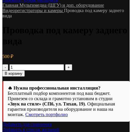
Главная
Мультимедиа (ШГУ) и доп. оборудование
Видеорегистраторы и камеры
Проводка под камеру заднего
вида
Проводка под камеру заднего
вида
500
₽
Количество
товара
В корзину
Проводка
под
камеру
🔥 Нужна профессиональная инсталляция?
заднего
Бесплатный подбор компонентов под ваш бюджет.
вида
Привезем со склада и грамотно установим в студии
«Звук на стиле» (СПб, ул. Тихая, 19)
. Официальная
гарантия производителя на оборудование и наша на
монтаж.
Смотреть портфолио
Добавить для сравнения
Добавить в список желаний