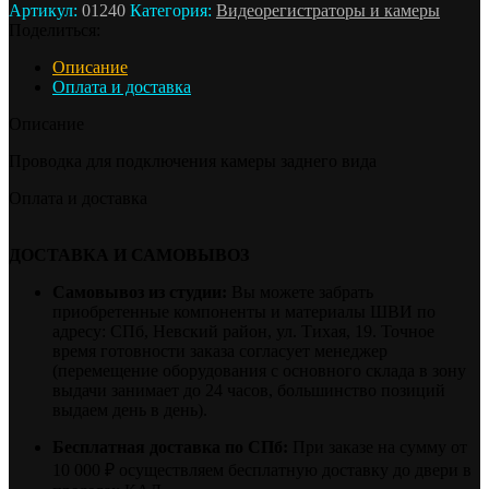
Артикул:
01240
Категория:
Видеорегистраторы и камеры
Поделиться:
Описание
Оплата и доставка
Описание
Проводка для подключения камеры заднего вида
Оплата и доставка
ДОСТАВКА И САМОВЫВОЗ
Самовывоз из студии:
Вы можете забрать
приобретенные компоненты и материалы ШВИ по
адресу: СПб, Невский район, ул. Тихая, 19. Точное
время готовности заказа согласует менеджер
(перемещение оборудования с основного склада в зону
выдачи занимает до 24 часов, большинство позиций
выдаем день в день).
Бесплатная доставка по СПб:
При заказе на сумму от
10 000 ₽ осуществляем бесплатную доставку до двери в