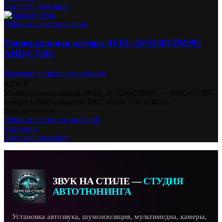
Быстрый просмотр
Добавить для сравнения
Универсальная камера AVEL AVS330CPR995
AHD/CVBS
Видеорегистраторы и камеры
4 050
₽
Универсальная камера AVEL AVS330CPR995 — AHD/CVBS-
камера 1080P с защитой IP67, углом 170° и RCA-
подключением.
Добавить в список желаний
В корзину
Быстрый просмотр
ЗВУК НА СТИЛЕ —
СТУДИЯ
АВТОТЮНИНГА
Установка автозвука, шумоизоляция, мультимедиа, камеры,