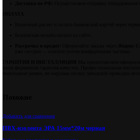
Доставка по РФ:
Осуществляем отправку оборудования 
ОПЛАТА
Наличный расчет и оплата банковской картой через терм
Безопасная онлайн-оплата на сайте.
Рассрочка и кредит:
Оформляйте заказы через
Яндекс С
уже сегодня — платите потом комфортными частями.
ГАРАНТИЯ И ИНСТАЛЛЯЦИЯ
Мы предоставляем официальну
наша фирменная гарантия качества. Профессиональная инстал
переходные рамки, не нарушая логику заводской проводки авт
Похожие
Добавить для сравнения
ПВХ-изолента ЭРА 15мм*20м черная