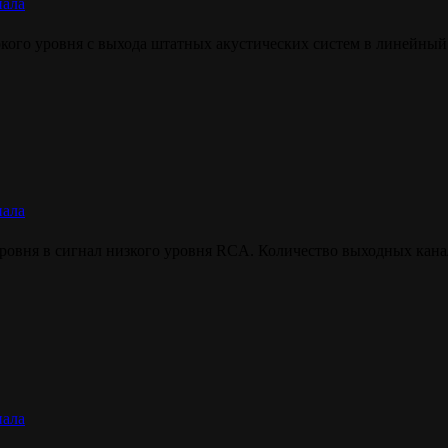
нала
окого уровня с выхода штатных акустических систем в линейный
нала
 уровня в сигнал низкого уровня RCA. Количество выходных кан
нала