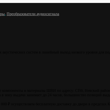
ары
,
Преобразователи аудиосигнала
х акустических систем в линейный выход низкого уровня для п
компоненты и материалы ШВИ по адресу: СПб, Невский район, ул
в зону выдачи занимает до 24 часов, большинство позиций выда
0 000 ₽ осуществляем бесплатную доставку до двери в пределах 