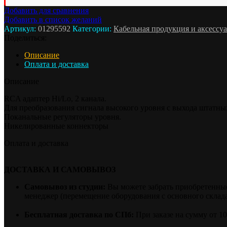
2202
Добавить для сравнения
Добавить в список желаний
Артикул:
01295592
Категории:
Кабельная продукция и аксессу
Поделиться:
Описание
Оплата и доставка
Описание
RCA адаптер Hi/Lo, 2 канала.
Для преобразования сигнала высокого уровня с выхода штатны
Поканальные регуляторы уровня.
Никелированные коннекторы
Оплата и доставка
ДОСТАВКА И САМОВЫВОЗ
Самовывоз из студии:
Вы можете забрать приобретенные 
менеджер (перемещение оборудования с основного склада 
Бесплатная доставка по СПб:
При заказе на сумму от 1