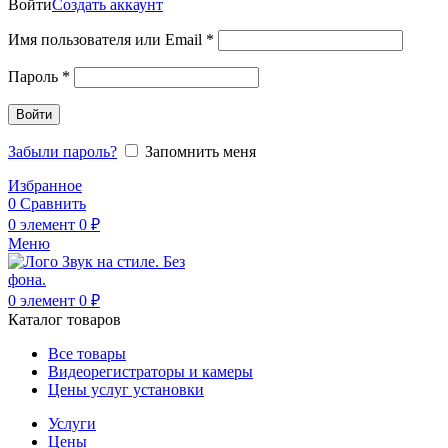
Войти
Создать аккаунт
Обязательно
Имя пользователя или Email
*
Обязательно
Пароль
*
Войти
Забыли пароль?
Запомнить меня
Избранное
0
Сравнить
0
элемент
0
₽
Меню
0
элемент
0
₽
Каталог товаров
Все товары
Видеорегистраторы и камеры
Цены услуг установки
Услуги
Цены