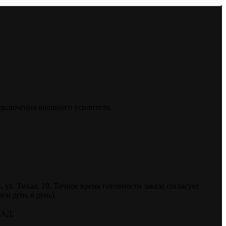
одключения внешнего усилителя.
. Тихая, 19. Точное время готовности заказа согласует
ем день в день).
КАД.