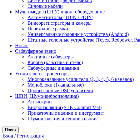
Сетки и грили для динамиков
Силовые кабели
Мультимедиа (ШГУ) и доп. оборудование
Автомагнитолы (1DIN / 2DIN)
Видеорегистраторы и камеры
Переходные рамки
Универсальные головные устройства (Android)
Штатные головные устройства (Teyes, Redpower, Par
Новое
Сабвуферное звено
Активные сабвуферы
Короба (классика и стелс)
Сабвуферные динамики
Усилители и Процессоры
Многоканальные усилители (2, 3, 4, 5, 6 каналов)
Моноблоки (1-канальные)
Процессорные DSP усилители
ШВИ (Шумо-виброизоляция)
Антискрип
Виброизоляция (STP, Comfort Mat)
Прикаточные валики и инструмент
Шумоизоляция и теплоизоляция
Поиск
Вход / Регистрация