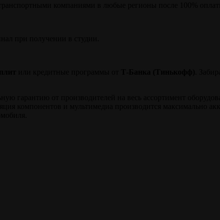
транспортными компаниями в любые регионы после 100% оплаты
инал при получении в студии.
плит
или кредитные программы от
Т-Банка (Тинькофф)
. Заби
ю гарантию от производителей на весь ассортимент оборудовани
ляция компонентов и мультимедиа производится максимально ак
омобиля.