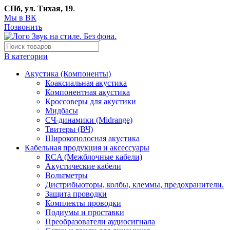
СПб, ул. Тихая, 19
.
Мы в ВК
Позвонить
В категории
Акустика (Компоненты)
Коаксиальная акустика
Компонентная акустика
Кроссоверы для акустики
Мидбасы
СЧ-динамики (Midrange)
Твитеры (ВЧ)
Широкополосная акустика
Кабельная продукция и аксессуары
RCA (Межблочные кабели)
Акустические кабели
Вольтметры
Дистрибьюторы, колбы, клеммы, предохранители.
Защита проводки
Комплекты проводки
Подиумы и проставки
Преобразователи аудиосигнала