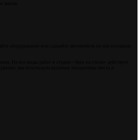
 заказа.
райте оборудование или сдавайте автомобиль на инсталляцию
я. На все виды работ в студии «Звук на стиле» действует
куратно: мы используем штатные посадочные места и