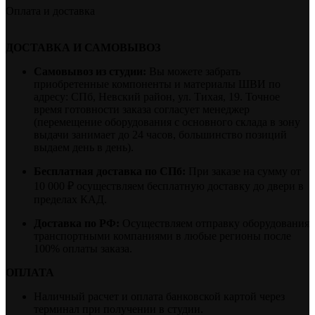
Оплата и доставка
ДОСТАВКА И САМОВЫВОЗ
Самовывоз из студии:
Вы можете забрать
приобретенные компоненты и материалы ШВИ по
адресу: СПб, Невский район, ул. Тихая, 19. Точное
время готовности заказа согласует менеджер
(перемещение оборудования с основного склада в зону
выдачи занимает до 24 часов, большинство позиций
выдаем день в день).
Бесплатная доставка по СПб:
При заказе на сумму от
10 000 ₽ осуществляем бесплатную доставку до двери в
пределах КАД.
Доставка по РФ:
Осуществляем отправку оборудования
транспортными компаниями в любые регионы после
100% оплаты заказа.
ОПЛАТА
Наличный расчет и оплата банковской картой через
терминал при получении в студии.