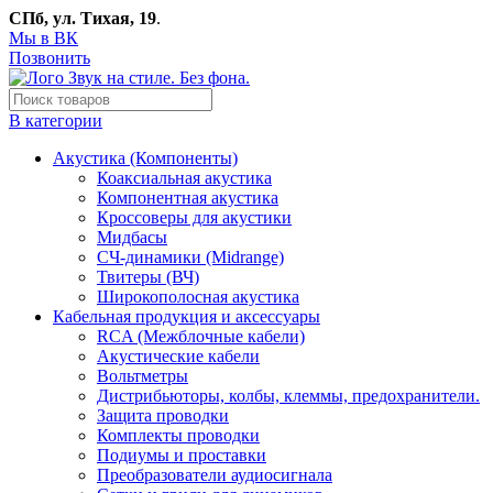
СПб, ул. Тихая, 19
.
Мы в ВК
Позвонить
В категории
Акустика (Компоненты)
Коаксиальная акустика
Компонентная акустика
Кроссоверы для акустики
Мидбасы
СЧ-динамики (Midrange)
Твитеры (ВЧ)
Широкополосная акустика
Кабельная продукция и аксессуары
RCA (Межблочные кабели)
Акустические кабели
Вольтметры
Дистрибьюторы, колбы, клеммы, предохранители.
Защита проводки
Комплекты проводки
Подиумы и проставки
Преобразователи аудиосигнала