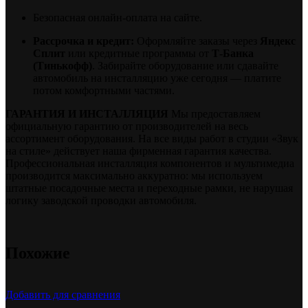
Безопасная онлайн-оплата на сайте.
Рассрочка и кредит:
Оформляйте заказы через
Яндекс
Сплит
или кредитные программы от
Т-Банка
(Тинькофф)
. Забирайте оборудование или сдавайте
автомобиль на инсталляцию уже сегодня — платите
потом комфортными частями.
ГАРАНТИЯ И ИНСТАЛЛЯЦИЯ
Мы предоставляем
официальную гарантию от производителей на весь
ассортимент оборудования. На все виды работ в студии «Звук
на стиле» действует наша фирменная гарантия качества.
Профессиональная инсталляция компонентов и мультимедиа
производится максимально аккуратно: мы используем
штатные посадочные места и переходные рамки, не нарушая
логику заводской проводки автомобиля.
Похожие
Добавить для сравнения