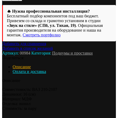
Подиумы
ВАЗ(LADA)
2101-
🔥 Нужна профессиональная инсталляция?
2107
Бесплатный подбор компонентов под ваш бюджет.
16
Привезем со склада и грамотно установим в студии
«Звук на стиле» (СПб, ул. Тихая, 19)
. Официальная
гарантия производителя на оборудование и наша на
монтаж.
Смотреть портфолио
Добавить для сравнения
Добавить в список желаний
Артикул:
00984
Категория:
Подиумы и проставки
Поделиться:
Описание
Оплата и доставка
Описание
Совместимость: ВАЗ 210-2107
Динамики: 16 (см)
Материал: МДФ
Отделка: винил
Стоимость: за пару