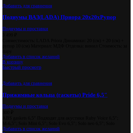
Добавить для сравнения
Подиумы ВАЗ(LADA) Приора 20х20хРупор
Подиумы и проставки
3 499
₽
Совместимость: LADA Priora Динамики: 20 (см) + 20 (см) +
рупор 10 (см) Материал: МДФ Отделка: винил Стоимость: за
пару
Добавить в список желаний
В корзину
Быстрый просмотр
Добавить для сравнения
Прижимные кольца (гаскеты) Pride 6,5″
Подиумы и проставки
300
₽
ABS gaskets 6,5″ Подходят для акустики Ruby Voice 6,5″;
М-6,5″; Solo Mini 6,5″; Solo Evo 6,5″; Solo neo 6,5″; Solo
Добавить в список желаний