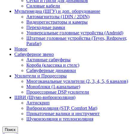
Сетки и грили для динамиков
Силовые кабели
Мультимедиа (ШГУ) и доп. оборудование
Автомагнитолы (1DIN / 2DIN)
Видеорегистраторы и камеры
Переходные рамки
Универсальные головные устройства (Android)
Штатные головные устройства (Teyes, Redpower,
Parafar)
Новое
Сабвуферное звено
Активные сабвуферы
Короба (классика и стелс)
Сабвуферные динамики
Усилители и Процессоры
Многоканальные усилители (2, 3, 4, 5, 6 каналов)
Моноблоки (1-канальные)
Процессорные DSP усилители
ШВИ (Шумо-виброизоляция)
Антискрип
Виброизоляция (STP, Comfort Mat)
Прикаточные валики и инструмент
Шумоизоляция и теплоизоляция
Поиск