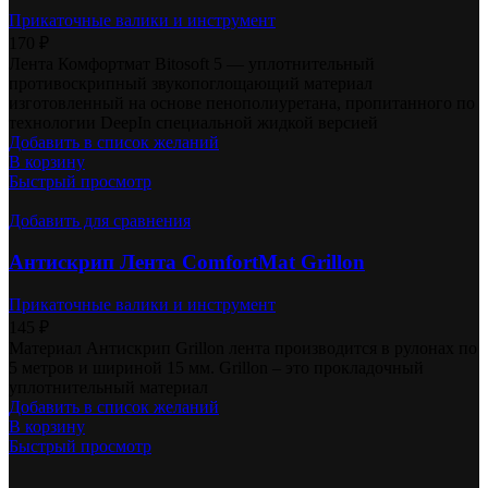
Прикаточные валики и инструмент
170
₽
Лента Комфортмат Bitosoft 5 — уплотнительный
противоскрипный звукопоглощающий материал
изготовленный на основе пенополиуретана, пропитанного по
технологии DeepIn специальной жидкой версией
Добавить в список желаний
В корзину
Быстрый просмотр
Добавить для сравнения
Антискрип Лента ComfortMat Grillon
Прикаточные валики и инструмент
145
₽
Материал Антискрип Grillon лента производится в рулонах по
5 метров и шириной 15 мм. Grillon – это прокладочный
уплотнительный материал
Добавить в список желаний
В корзину
Быстрый просмотр