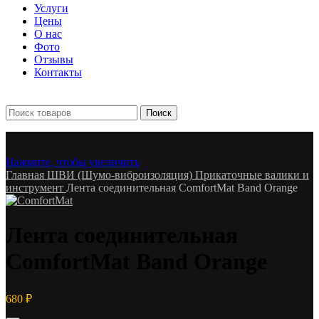
Услуги
Цены
О нас
Фото
Отзывы
Контакты
+7 903 093-57-47
Запись и подбор:
Поиск
Нажмите, чтобы увеличить
Главная
ШВИ (Шумо-виброизоляция)
Прикаточные валики и
инструмент
Лента соединительная ComfortMat Band Orange
Лента соединительная
ComfortMat Band Orange
680
₽