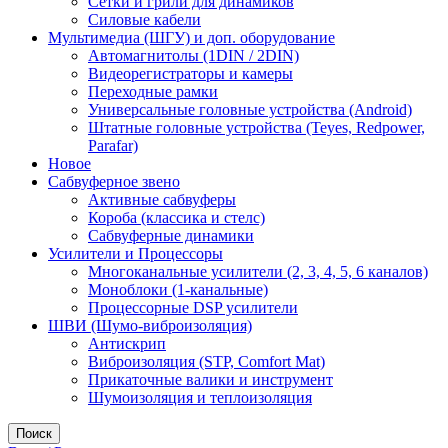
Сетки и грили для динамиков
Силовые кабели
Мультимедиа (ШГУ) и доп. оборудование
Автомагнитолы (1DIN / 2DIN)
Видеорегистраторы и камеры
Переходные рамки
Универсальные головные устройства (Android)
Штатные головные устройства (Teyes, Redpower,
Parafar)
Новое
Сабвуферное звено
Активные сабвуферы
Короба (классика и стелс)
Сабвуферные динамики
Усилители и Процессоры
Многоканальные усилители (2, 3, 4, 5, 6 каналов)
Моноблоки (1-канальные)
Процессорные DSP усилители
ШВИ (Шумо-виброизоляция)
Антискрип
Виброизоляция (STP, Comfort Mat)
Прикаточные валики и инструмент
Шумоизоляция и теплоизоляция
Поиск