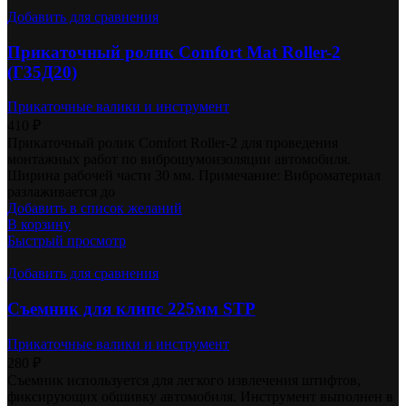
Добавить для сравнения
Прикаточный ролик Comfort Mat Roller-2
(Г35Д20)
Прикаточные валики и инструмент
410
₽
Прикаточный ролик Comfort Roller-2 для проведения
монтажных работ по виброшумоизоляции автомобиля.
Ширина рабочей части 30 мм. Примечание: Виброматериал
разлаживается до
Добавить в список желаний
В корзину
Быстрый просмотр
Добавить для сравнения
Съемник для клипс 225мм STP
Прикаточные валики и инструмент
280
₽
Съемник используется для легкого извлечения штифтов,
фиксирующих обшивку автомобиля. Инструмент выполнен в