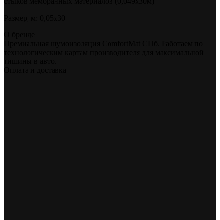
стыков мембранных материалов (0,049х30м)
Размер, м: 0,05х30
О бренде
Премиальная шумоизоляция ComfortMat СПб. Работаем по
технологическим картам производителя для максимальной
тишины в авто.
Оплата и доставка