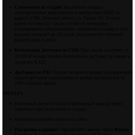
Самовывоз из студии:
Вы можете забрать
приобретенные компоненты и материалы ШВИ по
адресу: СПб, Невский район, ул. Тихая, 19. Точное
время готовности заказа согласует менеджер
(перемещение оборудования с основного склада в зону
выдачи занимает до 24 часов, большинство позиций
выдаем день в день).
Бесплатная доставка по СПб:
При заказе на сумму от
10 000 ₽ осуществляем бесплатную доставку до двери в
пределах КАД.
Доставка по РФ:
Осуществляем отправку оборудования
транспортными компаниями в любые регионы после
100% оплаты заказа.
ОПЛАТА
Наличный расчет и оплата банковской картой через
терминал при получении в студии.
Безопасная онлайн-оплата на сайте.
Рассрочка и кредит:
Оформляйте заказы через
Яндекс
Сплит
или кредитные программы от
Т-Банка