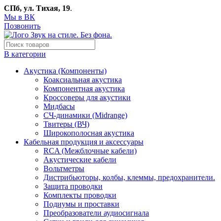
СПб, ул. Тихая, 19
.
Мы в ВК
Позвонить
В категории
Акустика (Компоненты)
Коаксиальная акустика
Компонентная акустика
Кроссоверы для акустики
Мидбасы
СЧ-динамики (Midrange)
Твитеры (ВЧ)
Широкополосная акустика
Кабельная продукция и аксессуары
RCA (Межблочные кабели)
Акустические кабели
Вольтметры
Дистрибьюторы, колбы, клеммы, предохранители.
Защита проводки
Комплекты проводки
Подиумы и проставки
Преобразователи аудиосигнала