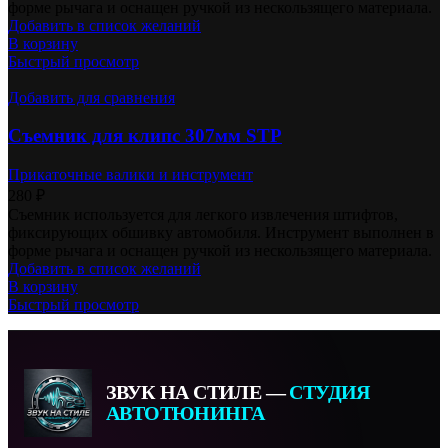
форме рычага и оснащен ручкой из нескользящего материала.
Добавить в список желаний
В корзину
Быстрый просмотр
Добавить для сравнения
Съемник для клипс 307мм STP
Прикаточные валики и инструмент
280
₽
Съемник используется для легкого извлечения штифтов,
фиксирующих обшивку автомобиля. Инструмент выполнен в
форме рычага и оснащен ручкой из нескользящего материала.
Добавить в список желаний
В корзину
Быстрый просмотр
ЗВУК НА СТИЛЕ —
СТУДИЯ
АВТОТЮНИНГА