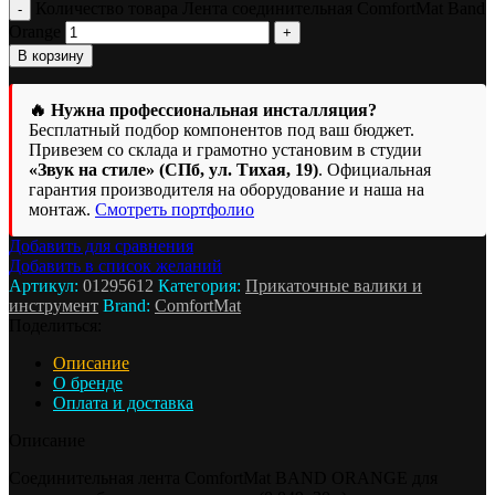
Количество товара Лента соединительная ComfortMat Band
Orange
В корзину
🔥 Нужна профессиональная инсталляция?
Бесплатный подбор компонентов под ваш бюджет.
Привезем со склада и грамотно установим в студии
«Звук на стиле» (СПб, ул. Тихая, 19)
. Официальная
гарантия производителя на оборудование и наша на
монтаж.
Смотреть портфолио
Добавить для сравнения
Добавить в список желаний
Артикул:
01295612
Категория:
Прикаточные валики и
инструмент
Brand:
ComfortMat
Поделиться:
Описание
О бренде
Оплата и доставка
Описание
Соединительная лента ComfortMat BAND ORANGE для