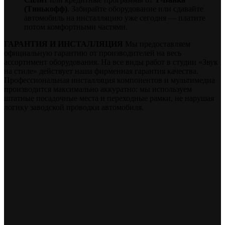
(Тинькофф)
. Забирайте оборудование или сдавайте
автомобиль на инсталляцию уже сегодня — платите
потом комфортными частями.
ГАРАНТИЯ И ИНСТАЛЛЯЦИЯ
Мы предоставляем
официальную гарантию от производителей на весь
ассортимент оборудования. На все виды работ в студии «Звук
на стиле» действует наша фирменная гарантия качества.
Профессиональная инсталляция компонентов и мультимедиа
производится максимально аккуратно: мы используем
штатные посадочные места и переходные рамки, не нарушая
логику заводской проводки автомобиля.