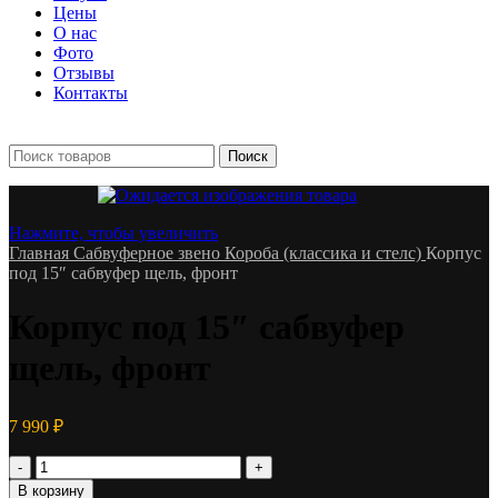
Цены
О нас
Фото
Отзывы
Контакты
+7 903 093-57-47
Запись и подбор:
Поиск
Нажмите, чтобы увеличить
Главная
Сабвуферное звено
Короба (классика и стелс)
Корпус
под 15″ сабвуфер щель, фронт
Корпус под 15″ сабвуфер
щель, фронт
7 990
₽
Количество
товара
В корзину