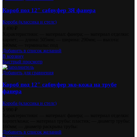
Короб под 12″ сабвуфер ЗЯ фанера
Короба (классика и стелс)
3 490
₽
Характеристики: — материал: фанера; — материал отделки:
карпет; — длина: 505мм; — ширина: 290мм; — высота:
340мм; — терминалы: под
Добавить в список желаний
В корзину
Быстрый просмотр
Добавить для сравнения
Короб под 12″ сабвуфер эко-кожа на трубе
фанера
Короба (классика и стелс)
5 990
₽
Характеристики: — материал: фанера; — материал отделки:
карпет/кожа; — материал трубы: пластик; — диаметр трубы:
160мм; — диаметр раскрыва трубы:
Добавить в список желаний