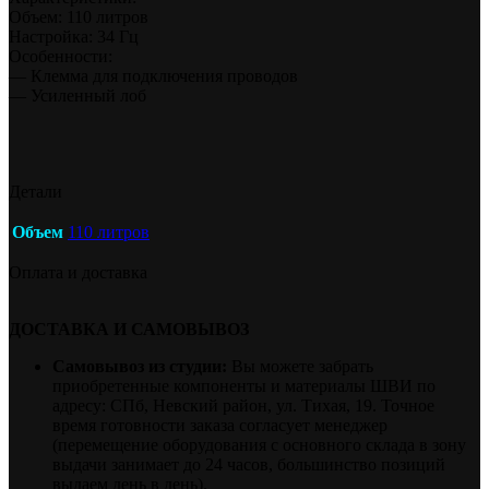
Объем: 110 литров
Настройка: 34 Гц
Особенности:
— Клемма для подключения проводов
— Усиленный лоб
Детали
Объем
110 литров
Оплата и доставка
ДОСТАВКА И САМОВЫВОЗ
Самовывоз из студии:
Вы можете забрать
приобретенные компоненты и материалы ШВИ по
адресу: СПб, Невский район, ул. Тихая, 19. Точное
время готовности заказа согласует менеджер
(перемещение оборудования с основного склада в зону
выдачи занимает до 24 часов, большинство позиций
выдаем день в день).