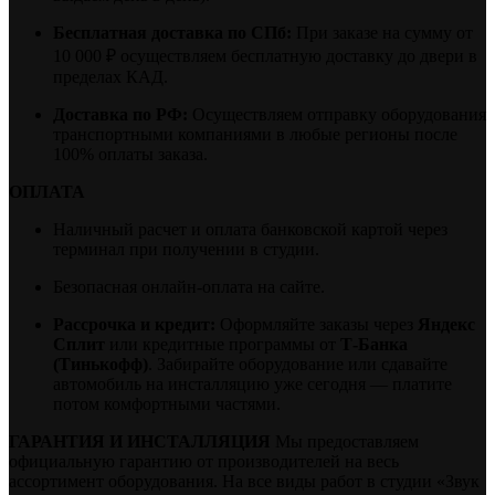
Бесплатная доставка по СПб:
При заказе на сумму от
10 000 ₽ осуществляем бесплатную доставку до двери в
пределах КАД.
Доставка по РФ:
Осуществляем отправку оборудования
транспортными компаниями в любые регионы после
100% оплаты заказа.
ОПЛАТА
Наличный расчет и оплата банковской картой через
терминал при получении в студии.
Безопасная онлайн-оплата на сайте.
Рассрочка и кредит:
Оформляйте заказы через
Яндекс
Сплит
или кредитные программы от
Т-Банка
(Тинькофф)
. Забирайте оборудование или сдавайте
автомобиль на инсталляцию уже сегодня — платите
потом комфортными частями.
ГАРАНТИЯ И ИНСТАЛЛЯЦИЯ
Мы предоставляем
официальную гарантию от производителей на весь
ассортимент оборудования. На все виды работ в студии «Звук