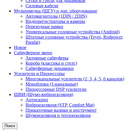
Сетки и грили для динамиков
Силовые кабели
Мультимедиа (ШГУ) и доп. оборудование
Автомагнитолы (1DIN / 2DIN)
Видеорегистраторы и камеры
Переходные рамки
Универсальные головные устройства (Android)
Штатные головные устройства (Teyes, Redpower,
Parafar)
Новое
Сабвуферное звено
Активные сабвуферы
Короба (классика и стелс)
Сабвуферные динамики
Усилители и Процессоры
Многоканальные усилители (2, 3, 4, 5, 6 каналов)
Моноблоки (1-канальные)
Процессорные DSP усилители
ШВИ (Шумо-виброизоляция)
Антискрип
Виброизоляция (STP, Comfort Mat)
Прикаточные валики и инструмент
Шумоизоляция и теплоизоляция
Поиск