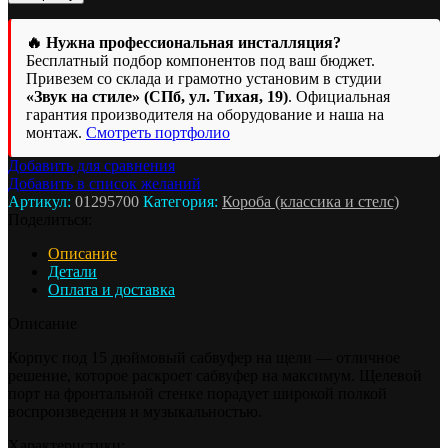
Корпус
под
15"
🔥 Нужна профессиональная инсталляция?
сабвуфер
Бесплатный подбор компонентов под ваш бюджет.
щель,
Привезем со склада и грамотно установим в студии
фронт
«Звук на стиле» (СПб, ул. Тихая, 19)
. Официальная
гарантия производителя на оборудование и наша на
монтаж.
Смотреть портфолио
Добавить для сравнения
Добавить в список желаний
Артикул:
01295700
Категория:
Короба (классика и стелс)
Поделиться:
Описание
Детали
Оплата и доставка
Описание
Корпус под 15 дюймовый сабвуфер на щели — отличное
решение, которое раскроет сабвуфер на максимум. Щелевой
порт на фронтальной стенке порадует широкой полкой
воспроизведения и музыкальностью.
Характеристики: