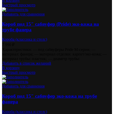
В корзину
Быстрый просмотр
Добавить для сравнения
Короб под 15″ сабвуфер (Pride) эко-кожа на
трубе фанера
Короба (классика и стелс)
7 990
₽
Характеристики: — под сабвуферы Pride M-серии; —
материал: фанера; — материал отделки: карпет/эко-кожа; —
материал трубы: пластик; — диаметр трубы:
Добавить в список желаний
В корзину
Быстрый просмотр
Добавить для сравнения
Короб под 15″ сабвуфер эко-кожа на трубе
фанера
Короба (классика и стелс)