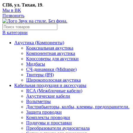
СПб, ул. Тихая, 19
.
Мы в ВК
Позвонить
В категории
Акустика (Компоненты)
Коаксиальная акустика
Компонентная акустика
Кроссоверы для акустики
Мидбасы
СЧ-динамики (Midrange)
Твитеры (ВЧ)
Широкополосная акустика
Кабельная продукция и аксессуары
RCA (Межблочные кабели)
Акустические кабели
Вольтметры
Дистрибьюторы, колбы, клеммы, предохранители.
Защита проводки
Комплекты проводки
Подиумы и проставки
Преобразователи аудиосигнала