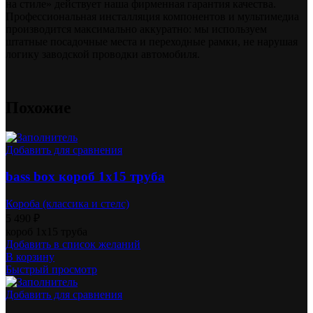
на стиле» действует наша фирменная гарантия качества.
Профессиональная инсталляция компонентов и мультимедиа
производится максимально аккуратно: мы используем
штатные посадочные места и переходные рамки, не нарушая
логику заводской проводки автомобиля.
Похожие
Добавить для сравнения
bass box короб 1х15 труба
Короба (классика и стелс)
5 490
₽
короб 1х15 труба
Добавить в список желаний
В корзину
Быстрый просмотр
Добавить для сравнения