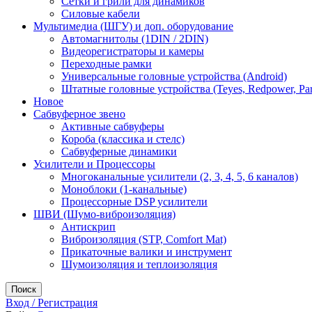
Сетки и грили для динамиков
Силовые кабели
Мультимедиа (ШГУ) и доп. оборудование
Автомагнитолы (1DIN / 2DIN)
Видеорегистраторы и камеры
Переходные рамки
Универсальные головные устройства (Android)
Штатные головные устройства (Teyes, Redpower, Par
Новое
Сабвуферное звено
Активные сабвуферы
Короба (классика и стелс)
Сабвуферные динамики
Усилители и Процессоры
Многоканальные усилители (2, 3, 4, 5, 6 каналов)
Моноблоки (1-канальные)
Процессорные DSP усилители
ШВИ (Шумо-виброизоляция)
Антискрип
Виброизоляция (STP, Comfort Mat)
Прикаточные валики и инструмент
Шумоизоляция и теплоизоляция
Поиск
Вход / Регистрация