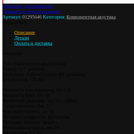
Добавить для сравнения
Добавить в список желаний
Артикул:
01295646
Категория:
Компонентная акустика
Поделиться:
Описание
Детали
Оплата и доставка
Описание
Тип: 2-компонентная акустика
Размер: 5×7 дюймов
Кроссовер: 6 dB/oct в цепи ВЧ динамика
НЧ-динамик 570 RS:
Мощность максимальная, Вт: 120
Мощность RMS, Вт: 60
Частотный диапазон, Гц: 75 – 20000
Сопротивление, Ом: 2
Чувствительность, дБ: 94
Материал диффузора: целлюлоза
Материал магнита: феррит
Монтажная глубина, мм: 65
ВЧ-динамик RT 20: