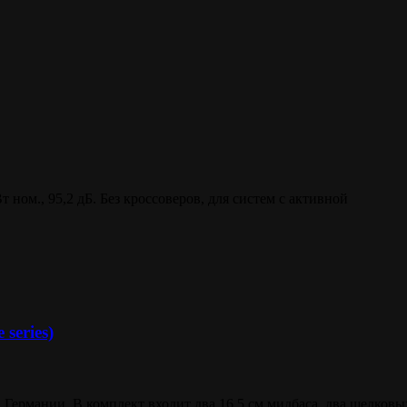
ом., 95,2 дБ. Без кроссоверов, для систем с активной
series)
в Германии. В комплект входит два 16.5 см мидбаса, два шелковы