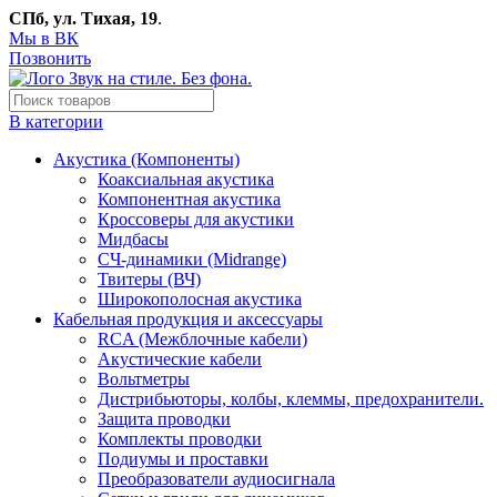
СПб, ул. Тихая, 19
.
Мы в ВК
Позвонить
В категории
Акустика (Компоненты)
Коаксиальная акустика
Компонентная акустика
Кроссоверы для акустики
Мидбасы
СЧ-динамики (Midrange)
Твитеры (ВЧ)
Широкополосная акустика
Кабельная продукция и аксессуары
RCA (Межблочные кабели)
Акустические кабели
Вольтметры
Дистрибьюторы, колбы, клеммы, предохранители.
Защита проводки
Комплекты проводки
Подиумы и проставки
Преобразователи аудиосигнала