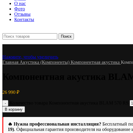
О нас
Фото
Отзывы
Контакты
+7 903 093-57-47
Запись и подбор:
Поиск
Нажмите, чтобы увеличить
Главная
Акустика (Компоненты)
Компонентная акустика
Компо
Компонентная акустика BLAM
26 990
₽
Количество товара Компонентная акустика BLAM 570 RS
В корзину
🔥 Нужна профессиональная инсталляция?
Бесплатный под
19)
. Официальная гарантия производителя на оборудование 