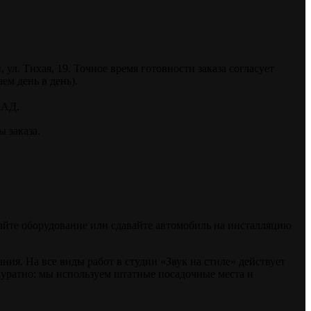
. Тихая, 19. Точное время готовности заказа согласует
ем день в день).
КАД.
 заказа.
райте оборудование или сдавайте автомобиль на инсталляцию
я. На все виды работ в студии «Звук на стиле» действует
куратно: мы используем штатные посадочные места и