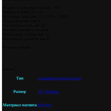
Мощность максимальная, Вт: 100
Мощность RMS, Вт: 10
Частотный диапазон, Гц: 2500 – 25000
Сопротивление, Ом: 3
Чувствительность, дБ: 90
Материал магнита: неодим
Монтажная глубина, мм: 14
Монтажный диаметр, мм: 41
Похожие товары
Детали
Тип
2-компонентная акустика
Размер
5×7 дюймов
Материал магнита
Неодим