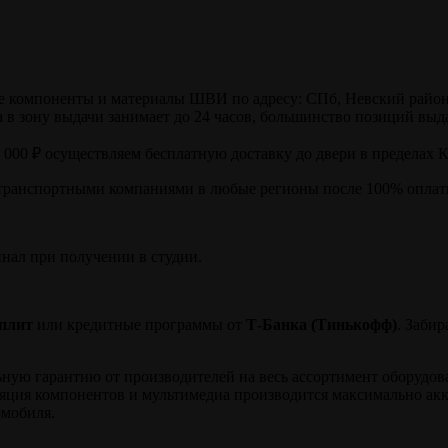
компоненты и материалы ШВИ по адресу: СПб, Невский район, ул
в зону выдачи занимает до 24 часов, большинство позиций выда
0 000 ₽ осуществляем бесплатную доставку до двери в пределах 
транспортными компаниями в любые регионы после 100% оплаты
инал при получении в студии.
плит
или кредитные программы от
Т-Банка (Тинькофф)
. Заби
ю гарантию от производителей на весь ассортимент оборудовани
ляция компонентов и мультимедиа производится максимально ак
омобиля.