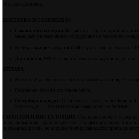
Оплата и доставка
ДОСТАВКА И САМОВЫВОЗ
Самовывоз из студии:
Вы можете забрать приобретенные 
менеджер (перемещение оборудования с основного склада 
Бесплатная доставка по СПб:
При заказе на сумму от 1
Доставка по РФ:
Осуществляем отправку оборудования 
ОПЛАТА
Наличный расчет и оплата банковской картой через терм
Безопасная онлайн-оплата на сайте.
Рассрочка и кредит:
Оформляйте заказы через
Яндекс С
уже сегодня — платите потом комфортными частями.
ГАРАНТИЯ И ИНСТАЛЛЯЦИЯ
Мы предоставляем официальну
наша фирменная гарантия качества. Профессиональная инстал
переходные рамки, не нарушая логику заводской проводки авт