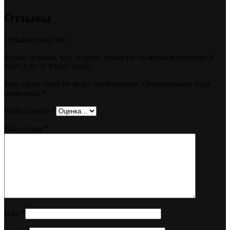
Отзывы
Отзывов пока нет.
Будьте первым, кто оставил отзыв на «Клемма кольцевая (4
AWG) ACV RM37-1426»
Ваш адрес email не будет опубликован.
Обязательные поля
помечены
*
Ваша оценка
*
Ваш отзыв
*
Имя
*