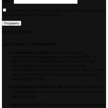
Email
*
Сохранить моё имя, email и адрес сайта в этом браузере для
последующих моих комментариев.
Оплата и доставка
ДОСТАВКА И САМОВЫВОЗ
Самовывоз из студии:
Вы можете забрать
приобретенные компоненты и материалы ШВИ по
адресу: СПб, Невский район, ул. Тихая, 19. Точное
время готовности заказа согласует менеджер
(перемещение оборудования с основного склада в зону
выдачи занимает до 24 часов, большинство позиций
выдаем день в день).
Бесплатная доставка по СПб:
При заказе на сумму от
10 000 ₽ осуществляем бесплатную доставку до двери в
пределах КАД.
Доставка по РФ:
Осуществляем отправку оборудования