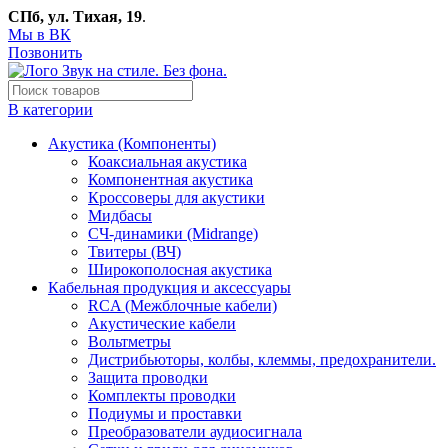
СПб, ул. Тихая, 19
.
Мы в ВК
Позвонить
В категории
Акустика (Компоненты)
Коаксиальная акустика
Компонентная акустика
Кроссоверы для акустики
Мидбасы
СЧ-динамики (Midrange)
Твитеры (ВЧ)
Широкополосная акустика
Кабельная продукция и аксессуары
RCA (Межблочные кабели)
Акустические кабели
Вольтметры
Дистрибьюторы, колбы, клеммы, предохранители.
Защита проводки
Комплекты проводки
Подиумы и проставки
Преобразователи аудиосигнала