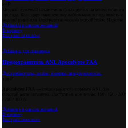
99
₽
Медный луженый наконечник фиксируется на конец медного
провода. Благодаря наконечнику кабель можно подключать к
медной шине или электротехническим устройствам. Изделие
Добавить в список желаний
В корзину
Быстрый просмотр
Добавить для сравнения
Предохранитель ANL Apocalypse FAA
Дистрибьюторы, колбы, клеммы, предохранители.
188
₽
Apocalypse FAA
— предохранитель формата ANL для
силовой цепи автозвука. Доступные номиналы: 100 / 150 / 200
/ 250 / 300 А.
Добавить в список желаний
В корзину
Быстрый просмотр