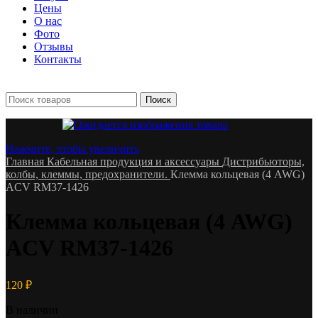
Цены
О нас
Фото
Отзывы
Контакты
+7 903 093-57-47
Запись и подбор:
Поиск
Нажмите, чтобы увеличить
Главная
Кабельная продукция и аксессуары
Дистрибьюторы,
колбы, клеммы, предохранители.
Клемма кольцевая (4 AWG)
ACV RM37-1426
Клемма кольцевая (4 AWG)
ACV RM37-1426
120
₽
В наличии