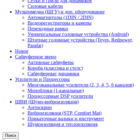
Сетки и грили для динамиков
Силовые кабели
Мультимедиа (ШГУ) и доп. оборудование
Автомагнитолы (1DIN / 2DIN)
Видеорегистраторы и камеры
Переходные рамки
Универсальные головные устройства (Android)
Штатные головные устройства (Teyes, Redpower,
Parafar)
Новое
Сабвуферное звено
Активные сабвуферы
Короба (классика и стелс)
Сабвуферные динамики
Усилители и Процессоры
Многоканальные усилители (2, 3, 4, 5, 6 каналов)
Моноблоки (1-канальные)
Процессорные DSP усилители
ШВИ (Шумо-виброизоляция)
Антискрип
Виброизоляция (STP, Comfort Mat)
Прикаточные валики и инструмент
Шумоизоляция и теплоизоляция
Поиск