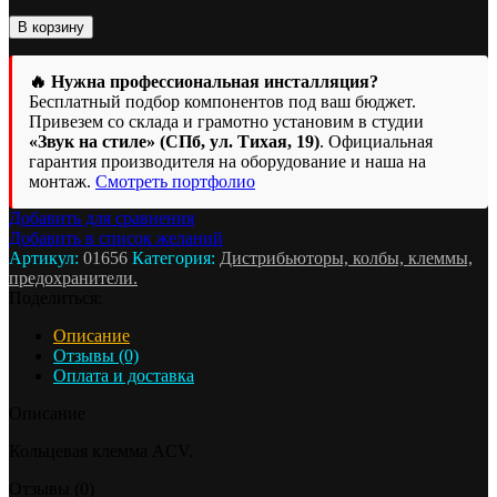
Количество
В корзину
товара
Клемма
🔥 Нужна профессиональная инсталляция?
кольцевая
Бесплатный подбор компонентов под ваш бюджет.
(4
Привезем со склада и грамотно установим в студии
AWG)
«Звук на стиле» (СПб, ул. Тихая, 19)
. Официальная
ACV
гарантия производителя на оборудование и наша на
RM37-
монтаж.
Смотреть портфолио
1426
Добавить для сравнения
Добавить в список желаний
Артикул:
01656
Категория:
Дистрибьюторы, колбы, клеммы,
предохранители.
Поделиться:
Описание
Отзывы (0)
Оплата и доставка
Описание
Кольцевая клемма ACV.
Отзывы (0)