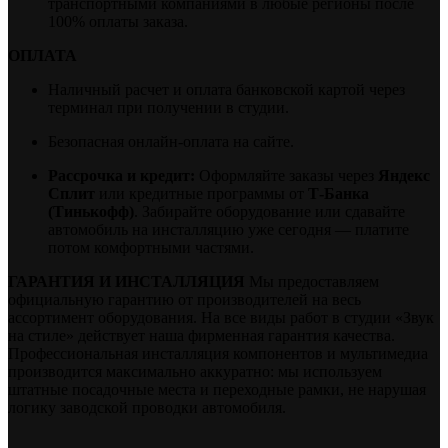
транспортными компаниями в любые регионы после
100% оплаты заказа.
ОПЛАТА
Наличный расчет и оплата банковской картой через
терминал при получении в студии.
Безопасная онлайн-оплата на сайте.
Рассрочка и кредит:
Оформляйте заказы через
Яндекс
Сплит
или кредитные программы от
Т-Банка
(Тинькофф)
. Забирайте оборудование или сдавайте
автомобиль на инсталляцию уже сегодня — платите
потом комфортными частями.
ГАРАНТИЯ И ИНСТАЛЛЯЦИЯ
Мы предоставляем
официальную гарантию от производителей на весь
ассортимент оборудования. На все виды работ в студии «Звук
на стиле» действует наша фирменная гарантия качества.
Профессиональная инсталляция компонентов и мультимедиа
производится максимально аккуратно: мы используем
штатные посадочные места и переходные рамки, не нарушая
логику заводской проводки автомобиля.