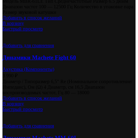
Модель MBR-61LE Тип Среднечастотные Размер 6.5 дюйм
Диапазон частот 100 — 12500 Гц Количество в упаковке пара
Размер звуковой катушки
Добавить в список желаний
В корзину
Быстрый просмотр
Добавить для сравнения
Динамики Machete Fight 60
Акустика (Компоненты)
3 990
₽
Диаметр / Типоразмер 6,5″ Re (Номинальное сопротивление/
Импеданс), Ом (Ω) 4 Диаметр, см 16,5 Диапазон
воспроизводимых частот, Гц 80 — 18000
Добавить в список желаний
В корзину
Быстрый просмотр
Добавить для сравнения
Динамики Machete MM-60L