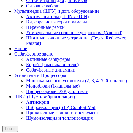
Сетки и грили для динамиков
Силовые кабели
Мультимедиа (ШГУ) и доп. оборудование
Автомагнитолы (1DIN / 2DIN)
Видеорегистраторы и камеры
Переходные рамки
Универсальные головные устройства (Android)
Штатные головные устройства (Teyes, Redpower,
Parafar)
Новое
Сабвуферное звено
Активные сабвуферы
Короба (классика и стелс)
Сабвуферные динамики
Усилители и Процессоры
Многоканальные усилители (2, 3, 4, 5, 6 каналов)
Моноблоки (1-канальные)
Процессорные DSP усилители
ШВИ (Шумо-виброизоляция)
Антискрип
Виброизоляция (STP, Comfort Mat)
Прикаточные валики и инструмент
Шумоизоляция и теплоизоляция
Поиск