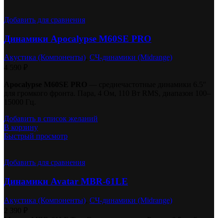
Добавить для сравнения
Динамики Apocalypse M60SE PRO
Акустика (Компоненты)
,
СЧ-динамики (Midrange)
4 590
₽
Apocalypse M60SE PRO
— среднечастотные динамики 6.5″
для громкого фронта. Пара, 4 Ом, 110 Вт RMS, диапазон 100–
15000 Гц.
Добавить в список желаний
В корзину
Быстрый просмотр
Добавить для сравнения
Динамики Avatar MBR-61LE
Акустика (Компоненты)
,
СЧ-динамики (Midrange)
2 390
₽