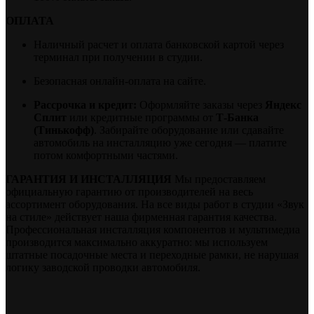
ОПЛАТА
Наличный расчет и оплата банковской картой через
терминал при получении в студии.
Безопасная онлайн-оплата на сайте.
Рассрочка и кредит:
Оформляйте заказы через
Яндекс
Сплит
или кредитные программы от
Т-Банка
(Тинькофф)
. Забирайте оборудование или сдавайте
автомобиль на инсталляцию уже сегодня — платите
потом комфортными частями.
ГАРАНТИЯ И ИНСТАЛЛЯЦИЯ
Мы предоставляем
официальную гарантию от производителей на весь
ассортимент оборудования. На все виды работ в студии «Звук
на стиле» действует наша фирменная гарантия качества.
Профессиональная инсталляция компонентов и мультимедиа
производится максимально аккуратно: мы используем
штатные посадочные места и переходные рамки, не нарушая
логику заводской проводки автомобиля.