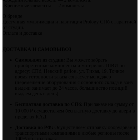
-Крепежные элементы — 2 комплекта.
О бренде
Доступная мультимедиа и навигация Prology СПб с гарантией
от студии.
Оплата и доставка
ДОСТАВКА И САМОВЫВОЗ
Самовывоз из студии:
Вы можете забрать
приобретенные компоненты и материалы ШВИ по
адресу: СПб, Невский район, ул. Тихая, 19. Точное
время готовности заказа согласует менеджер
(перемещение оборудования с основного склада в зону
выдачи занимает до 24 часов, большинство позиций
выдаем день в день).
Бесплатная доставка по СПб:
При заказе на сумму от
10 000 ₽ осуществляем бесплатную доставку до двери в
пределах КАД.
Доставка по РФ:
Осуществляем отправку оборудования
транспортными компаниями в любые регионы после
100% оплаты заказа.