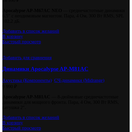
18 990
₽
Apocalypse AP-M67AC NEO
— среднечастотные динамики
6.5″ с неодимовым магнитом. Пара, 4 Ом, 300 Вт RMS, SPL
102,2 дБ.
Добавить в список желаний
В корзину
Быстрый просмотр
Добавить для сравнения
Динамики Apocalypse AP-M81AC
Акустика (Компоненты)
,
СЧ-динамики (Midrange)
9 990
₽
Apocalypse AP-M81AC
— 8-дюймовые среднечастотные
динамики для мощного фронта. Пара, 4 Ом, 300 Вт RMS,
катушка 2″.
Добавить в список желаний
В корзину
Быстрый просмотр