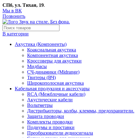
СПб, ул. Тихая, 19
.
Мы в ВК
Позвонить
В категории
Акустика (Компоненты)
Коаксиальная акустика
Компонентная акустика
Кроссоверы для акустики
Мидбасы
СЧ-динамики (Midrange)
Твитеры (ВЧ)
Широкополосная акустика
Кабельная продукция и аксессуары
RCA (Межблочные кабели)
Акустические кабели
Вольтметры
Дистрибьюторы, колбы, клеммы, предохранители.
Защита проводки
Комплекты проводки
Подиумы и проставки
Преобразователи аудиосигнала