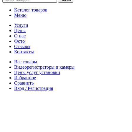
Каталог товаров
Меню
Услуги
Цены
О нас
Фото
Отзывы
Контакты
Все товары
Видеорегистраторы и камеры
Цены услуг установки
Избранное
Сравнить
Вход / Регистрация
Корзина
Закрыть
WhatsApp
WhatsApp
VK
Telegram
Магазин
Избранное
0
элемент
Заказ
Мой аккаунт