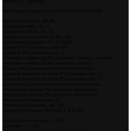
система (6.5 дюймов).
Технические характеристики PROLOGY RX-165:
-Чувствительность, дБ: 90
-Сопротивление, Ом: 4
-Мощность (RMS), Вт: 95
-Максимальная мощность, Вт: 160
-Частотный диапазон, Гц: 40-20000
-Диаметр НЧ-динамика, мм: 165
-Диаметр ВЧ-динамика, мм: 25
-Материал диффузора НЧ-динамика: бумага + полимер
-Материал диффузора ВЧ-динамика: майлар
-Подвес НЧ-динамика: износостойкий каучук
-Диаметр звуковой катушки НЧ-динамика, мм: 25
-Диаметр звуковой катушки ВЧ-динамика, мм: 13
-Корзина НЧ-динамика: стальная штампованная
-Магнитная система НЧ-динамика: ферритовая
-Магнитная система ВЧ-динамика: неодимовая
-Монтажная глубина, мм: 56
-Монтажный диаметр, мм: 142
-Комплект поставки PROLOGY RX-165:
-Декоративная решетка — 2шт.;
-Динамик — 2 шт.;
-Соединительные кабели — 2 комплекта;