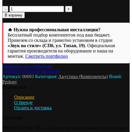
Количество
товара
В корзину
Динамики
Prology
RX-
🔥 Нужна профессиональная инсталляция?
165
Бесплатный подбор компонентов под ваш бюджет.
KRAKEN
Привезем со склада и грамотно установим в студии
-
«Звук на стиле» (СПб, ул. Тихая, 19)
. Официальная
2
гарантия производителя на оборудование и наша на
полосная
монтаж.
Смотреть портфолио
коаксиальная
Добавить для сравнения
акустическая
Добавить в список желаний
система
Артикул:
00693
Категория:
Акустика (Компоненты)
Brand:
Prology
Поделиться:
Описание
О бренде
Оплата и доставка
Описание
PROLOGY RX-165 — 2 полосная коаксиальная акустическая