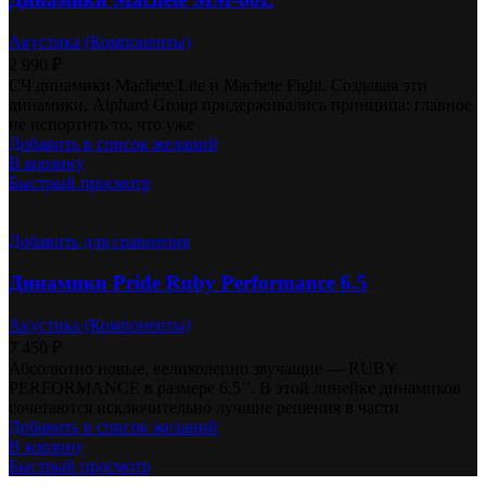
Акустика (Компоненты)
2 990
₽
СЧ динамики Machete Lite и Machete Fight. Создавая эти
динамики, Alphard Group придерживались принципа: главное
не испортить то, что уже
Добавить в список желаний
В корзину
Быстрый просмотр
Добавить для сравнения
Динамики Pride Ruby Performance 6.5
Акустика (Компоненты)
7 450
₽
Абсолютно новые, великолепно звучащие — RUBY
PERFORMANCE в размере 6,5’’. В этой линейке динамиков
сочетаются исключительно лучшие решения в части
Добавить в список желаний
В корзину
Быстрый просмотр