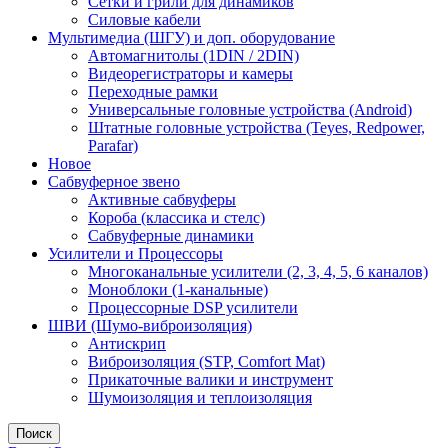
Сетки и грили для динамиков
Силовые кабели
Мультимедиа (ШГУ) и доп. оборудование
Автомагнитолы (1DIN / 2DIN)
Видеорегистраторы и камеры
Переходные рамки
Универсальные головные устройства (Android)
Штатные головные устройства (Teyes, Redpower,
Parafar)
Новое
Сабвуферное звено
Активные сабвуферы
Короба (классика и стелс)
Сабвуферные динамики
Усилители и Процессоры
Многоканальные усилители (2, 3, 4, 5, 6 каналов)
Моноблоки (1-канальные)
Процессорные DSP усилители
ШВИ (Шумо-виброизоляция)
Антискрип
Виброизоляция (STP, Comfort Mat)
Прикаточные валики и инструмент
Шумоизоляция и теплоизоляция
Поиск