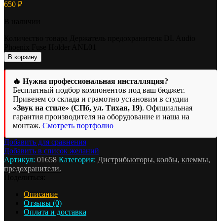
650
₽
В наличии
Количество товара Держатель предохранителя DL Audio
Phoenix Fuse Holder ANL01
В корзину
🔥 Нужна профессиональная инсталляция?
Бесплатный подбор компонентов под ваш бюджет.
Привезем со склада и грамотно установим в студии
«Звук на стиле» (СПб, ул. Тихая, 19)
. Официальная
гарантия производителя на оборудование и наша на
монтаж.
Смотреть портфолио
Добавить для сравнения
Добавить в список желаний
Артикул:
01658
Категория:
Дистрибьюторы, колбы, клеммы,
предохранители.
Поделиться:
Описание
Отзывы (0)
Оплата и доставка