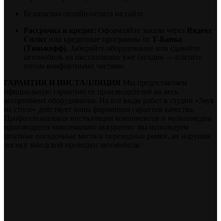
Безопасная онлайн-оплата на сайте.
Рассрочка и кредит:
Оформляйте заказы через
Яндекс
Сплит
или кредитные программы от
Т-Банка
(Тинькофф)
. Забирайте оборудование или сдавайте
автомобиль на инсталляцию уже сегодня — платите
потом комфортными частями.
ГАРАНТИЯ И ИНСТАЛЛЯЦИЯ
Мы предоставляем
официальную гарантию от производителей на весь
ассортимент оборудования. На все виды работ в студии «Звук
на стиле» действует наша фирменная гарантия качества.
Профессиональная инсталляция компонентов и мультимедиа
производится максимально аккуратно: мы используем
штатные посадочные места и переходные рамки, не нарушая
логику заводской проводки автомобиля.