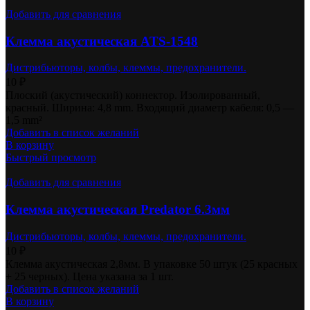
Добавить для сравнения
Клемма акустическая ATS-1548
Дистрибьюторы, колбы, клеммы, предохранители.
10
₽
Плоский (акустический) коннектор. Изолированный,
красный. Ширина: 4,8 mm. Входящий диаметр кабеля: 0,5 —
1,5 mm²
Добавить в список желаний
В корзину
Быстрый просмотр
Добавить для сравнения
Клемма акустическая Predator 6.3мм
Дистрибьюторы, колбы, клеммы, предохранители.
10
₽
Клемма акустическая 2,8мм. В упаковке 50 штук (25 красных
+ 25 черных). Цена указана за 1 шт.
Добавить в список желаний
В корзину