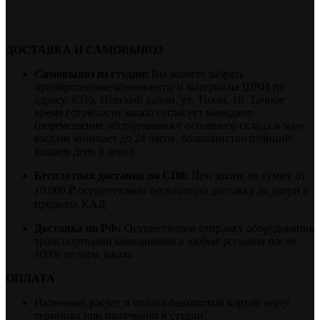
ДОСТАВКА И САМОВЫВОЗ
Самовывоз из студии:
Вы можете забрать
приобретенные компоненты и материалы ШВИ по
адресу: СПб, Невский район, ул. Тихая, 19. Точное
время готовности заказа согласует менеджер
(перемещение оборудования с основного склада в зону
выдачи занимает до 24 часов, большинство позиций
выдаем день в день).
Бесплатная доставка по СПб:
При заказе на сумму от
10 000 ₽ осуществляем бесплатную доставку до двери в
пределах КАД.
Доставка по РФ:
Осуществляем отправку оборудования
транспортными компаниями в любые регионы после
100% оплаты заказа.
ОПЛАТА
Наличный расчет и оплата банковской картой через
терминал при получении в студии.