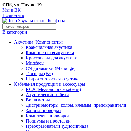
СПб, ул. Тихая, 19
.
Мы в ВК
Позвонить
В категории
Акустика (Компоненты)
Коаксиальная акустика
Компонентная акустика
Кроссоверы для акустики
Мидбасы
СЧ-динамики (Midrange)
Твитеры (ВЧ)
Широкополосная акустика
Кабельная продукция и аксессуары
RCA (Межблочные кабели)
Акустические кабели
Вольтметры
Дистрибьюторы, колбы, клеммы, предохранители.
Защита проводки
Комплекты проводки
Подиумы и проставки
Преобразователи аудиосигнала