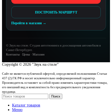
ПОСТРОИТЬ МАРШРУТ
Перейти в магазин →
© Звук на стиле. Студия автотюнинга и дооснащения автомобиля в
Санкт-Петербурге.
Контакты
·
Цены
·
Магазин
Copyright © 2026 "Звук на стиле"
Сайт не является публичной офертой, определяемой положениями Статьи
437 (2) ГК РФ и носит исключительно информационный характер.
Производитель оставляет за собой право изменять характеристики товара,
его внешний вид и комплектность без предварительного уведомления
продавца.
Поиск
Каталог товаров
Меню