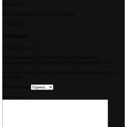
Описание
Колба премиум-качества от DL Audio.
Отзывы (0)
Отзывы
Отзывов пока нет.
Будьте первым, кто оставил отзыв на «Держатель
предохранителя DL Audio Phoenix Fuse Holder ANL01»
Ваш адрес email не будет опубликован.
Обязательные поля
помечены
*
Ваша оценка
*
Ваш отзыв
*