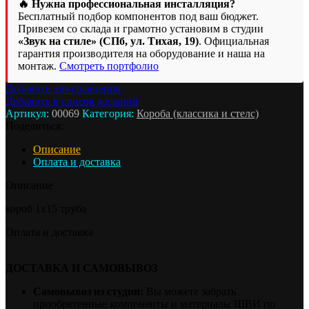
короб
🔥 Нужна профессиональная инсталляция?
1х15
Бесплатный подбор компонентов под ваш бюджет.
труба
Привезем со склада и грамотно установим в студии
«Звук на стиле» (СПб, ул. Тихая, 19)
. Официальная
гарантия производителя на оборудование и наша на
монтаж.
Смотреть портфолио
Добавить для сравнения
Добавить в список желаний
Артикул:
00069
Категория:
Короба (классика и стелс)
Поделиться:
Описание
Оплата и доставка
Описание
короб 1х15 труба
Оплата и доставка
ДОСТАВКА И САМОВЫВОЗ
Самовывоз из студии:
Вы можете забрать
приобретенные компоненты и материалы ШВИ по