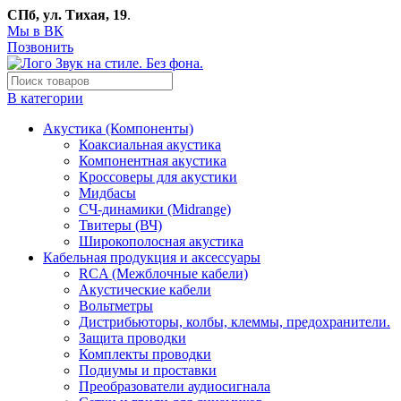
СПб, ул. Тихая, 19
.
Мы в ВК
Позвонить
В категории
Акустика (Компоненты)
Коаксиальная акустика
Компонентная акустика
Кроссоверы для акустики
Мидбасы
СЧ-динамики (Midrange)
Твитеры (ВЧ)
Широкополосная акустика
Кабельная продукция и аксессуары
RCA (Межблочные кабели)
Акустические кабели
Вольтметры
Дистрибьюторы, колбы, клеммы, предохранители.
Защита проводки
Комплекты проводки
Подиумы и проставки
Преобразователи аудиосигнала