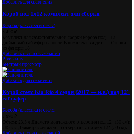
Добавить для сравнения
Короб под 1х12 комплект для сборки
Короба (классика и стелс)
3 490
₽
Комплект для самостоятельной сборки короба под 1 12
дюймовый сабвуфер на щели В комплект входит: — Стенки
из фанеры 18
Добавить в список желаний
В корзину
Быстрый просмотр
Добавить для сравнения
Короб стелс Kia Rio 4 седан (2017 — н.в.) под 12″
сабвуфер
Короба (классика и стелс)
7 990
₽
Объем: 23.3 л Диаметр монтажного отверстия под 12″ (30 см):
285 мм Диаметр монтажного отверстия с потаем 12″ (30 см):
Добавить в список желаний