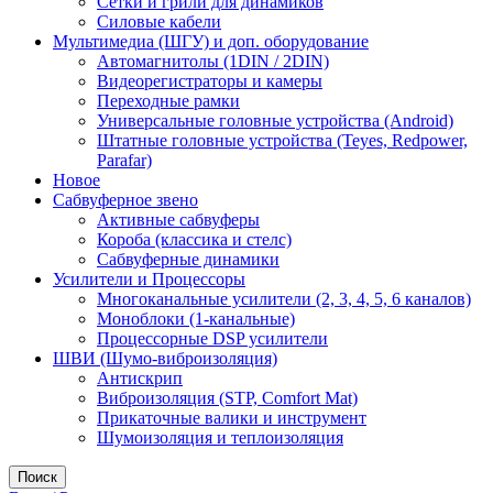
Сетки и грили для динамиков
Силовые кабели
Мультимедиа (ШГУ) и доп. оборудование
Автомагнитолы (1DIN / 2DIN)
Видеорегистраторы и камеры
Переходные рамки
Универсальные головные устройства (Android)
Штатные головные устройства (Teyes, Redpower,
Parafar)
Новое
Сабвуферное звено
Активные сабвуферы
Короба (классика и стелс)
Сабвуферные динамики
Усилители и Процессоры
Многоканальные усилители (2, 3, 4, 5, 6 каналов)
Моноблоки (1-канальные)
Процессорные DSP усилители
ШВИ (Шумо-виброизоляция)
Антискрип
Виброизоляция (STP, Comfort Mat)
Прикаточные валики и инструмент
Шумоизоляция и теплоизоляция
Поиск