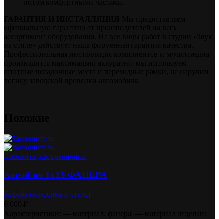
потом комфортными частями.
ГАРАНТИЯ И ИНСТАЛЛЯЦИЯ
Мы предоставляем
официальную гарантию от производителей на весь
ассортимент оборудования. На все виды работ в студии «Звук
на стиле» действует наша фирменная гарантия качества.
Профессиональная инсталляция компонентов и мультимедиа
производится максимально аккуратно: мы используем
штатные посадочные места и переходные рамки, не нарушая
логику заводской проводки автомобиля.
Похожие
Добавить для сравнения
Короб по 1х15 ФАНЕРА
Короба (классика и стелс)
6 000
₽
Характеристики: — материал: фанера; — материал отделки: