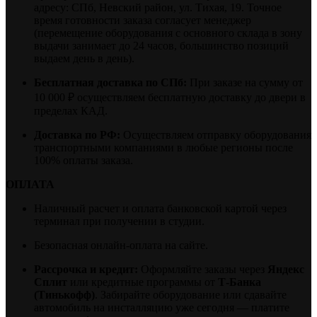
адресу: СПб, Невский район, ул. Тихая, 19. Точное
время готовности заказа согласует менеджер
(перемещение оборудования с основного склада в зону
выдачи занимает до 24 часов, большинство позиций
выдаем день в день).
Бесплатная доставка по СПб:
При заказе на сумму от
10 000 ₽ осуществляем бесплатную доставку до двери в
пределах КАД.
Доставка по РФ:
Осуществляем отправку оборудования
транспортными компаниями в любые регионы после
100% оплаты заказа.
ОПЛАТА
Наличный расчет и оплата банковской картой через
терминал при получении в студии.
Безопасная онлайн-оплата на сайте.
Рассрочка и кредит:
Оформляйте заказы через
Яндекс
Сплит
или кредитные программы от
Т-Банка
(Тинькофф)
. Забирайте оборудование или сдавайте
автомобиль на инсталляцию уже сегодня — платите