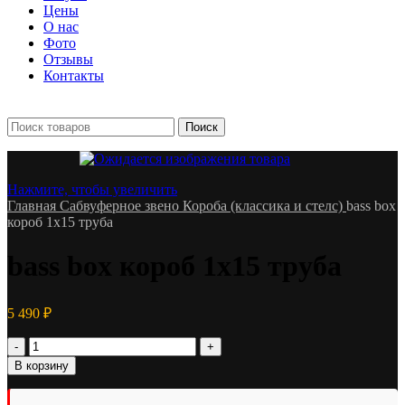
Цены
О нас
Фото
Отзывы
Контакты
+7 903 093-57-47
Запись и подбор:
Поиск
Нажмите, чтобы увеличить
Главная
Сабвуферное звено
Короба (классика и стелс)
bass box
короб 1х15 труба
bass box короб 1х15 труба
5 490
₽
Количество
товара
В корзину
bass
box