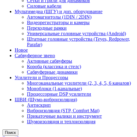
Сетки и грили для динамиков
Силовые кабели
Мультимедиа (ШГУ) и доп. оборудование
Автомагнитолы (1DIN / 2DIN)
Видеорегистраторы и камеры
Переходные рамки
Универсальные головные устройства (Android)
Штатные головные устройства (Teyes, Redpower,
Parafar)
Новое
Сабвуферное звено
Активные сабвуферы
Короба (классика и стелс)
Сабвуферные динамики
Усилители и Процессоры
Многоканальные усилители (2, 3, 4, 5, 6 каналов)
Моноблоки (1-канальные)
Процессорные DSP усилители
ШВИ (Шумо-виброизоляция)
Антискрип
Виброизоляция (STP, Comfort Mat)
Прикаточные валики и инструмент
Шумоизоляция и теплоизоляция
Поиск