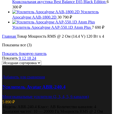
Коаксиальная акустика Best Balance E65 Black Edition
6
300
₽
Усилитель
Apocalypse AAB-1800.2D
30 790
₽
Усилитель Apocalypse AAP-550.1D Atom Plus
7 690
₽
Главная
Товар Мощность RMS @ 2 Ом (14.4 V)
120 Вт x 4
Показаны все (3)
Показать боковую панель
Показать
9
12
18
24
Добавить для сравнения
Усилитель Avatar ABR-240.4
Многоканальные усилители (2, 3, 4, 5, 6 каналов)
5 890
₽
Модель: ABR-240.4 Класс: AB Количество каналов: 4
Диапазон частот: 10 — 20000 Гц Мощность RMS @ 2 Ом