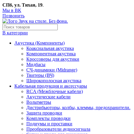
СПб, ул. Тихая, 19
.
Мы в ВК
Позвонить
В категории
Акустика (Компоненты)
Коаксиальная акустика
Компонентная акустика
Кроссоверы для акустики
Мидбасы
СЧ-динамики (Midrange)
Твитеры (ВЧ)
Широкополосная акустика
Кабельная продукция и аксессуары
RCA (Межблочные кабели)
Акустические кабели
Вольтметры
Дистрибьюторы, колбы, клеммы, предохранители.
Защита проводки
Комплекты проводки
Подиумы и проставки
Преобразователи аудиосигнала