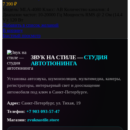
7 390
₽
Модель: MLA-4080 Класс: AB Количество каналов: 4
Диапазон частот: 10-20000 Гц Мощность RMS @ 2 Ом (14.4
V): 120 Вт
Добавить в список желаний
В корзину
Быстрый просмотр
ЗВУК НА СТИЛЕ —
СТУДИЯ
АВТОТЮНИНГА
Установка автозвука, шумоизоляция, мультимедиа, камеры,
регистраторы, интерьерный свет и дооснащение
автомобиля под ключ в Санкт-Петербурге.
Адрес:
Санкт-Петербург, ул. Тихая, 19
Телефон:
+7 903 093-57-47
Магазин:
zvuknastile.store