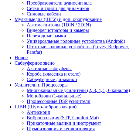
Преобразователи аудиосигнала
Сетки и грили для динамиков
Силовые кабели
Мультимедиа (ШГУ) и доп. оборудование
Автомагнитолы (1DIN / 2DIN)
Видеорегистраторы и камеры
Переходные рамки
Универсальные головные устройства (Android)
Штатные головные устройства (Teyes, Redpower,
Parafar)
Новое
Сабвуферное звено
Активные сабвуферы
Короба (классика и стелс)
Сабвуферные динамики
Усилители и Процессоры
Многоканальные усилители (2, 3, 4, 5, 6 каналов)
Моноблоки (1-канальные)
Процессорные DSP усилители
ШВИ (Шумо-виброизоляция)
Антискрип
Виброизоляция (STP, Comfort Mat)
Прикаточные валики и инструмент
Шумоизоляция и теплоизоляция