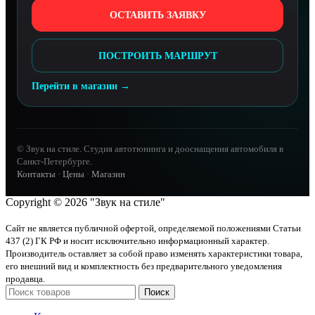
ОСТАВИТЬ ЗАЯВКУ
ПОСТРОИТЬ МАРШРУТ
Перейти в магазин →
© Звук на стиле. Студия автотюнинга и дооснащения автомобиля в
Санкт-Петербурге.
Контакты
·
Цены
·
Магазин
Copyright © 2026 "Звук на стиле"
Сайт не является публичной офертой, определяемой положениями Статьи
437 (2) ГК РФ и носит исключительно информационный характер.
Производитель оставляет за собой право изменять характеристики товара,
его внешний вид и комплектность без предварительного уведомления
продавца.
Поиск