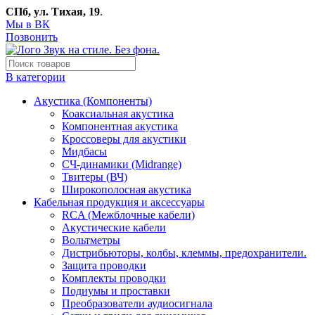
СПб, ул. Тихая, 19
.
Мы в ВК
Позвонить
В категории
Акустика (Компоненты)
Коаксиальная акустика
Компонентная акустика
Кроссоверы для акустики
Мидбасы
СЧ-динамики (Midrange)
Твитеры (ВЧ)
Широкополосная акустика
Кабельная продукция и аксессуары
RCA (Межблочные кабели)
Акустические кабели
Вольтметры
Дистрибьюторы, колбы, клеммы, предохранители.
Защита проводки
Комплекты проводки
Подиумы и проставки
Преобразователи аудиосигнала