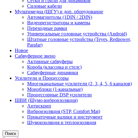
Сетки и грили для динамиков
Силовые кабели
Мультимедиа (ШГУ) и доп. оборудование
Автомагнитолы (1DIN / 2DIN)
Видеорегистраторы и камеры
Переходные рамки
Универсальные головные устройства (Android)
Штатные головные устройства (Teyes, Redpower,
Parafar)
Новое
Сабвуферное звено
Активные сабвуферы
Короба (классика и стелс)
Сабвуферные динамики
Усилители и Процессоры
Многоканальные усилители (2, 3, 4, 5, 6 каналов)
Моноблоки (1-канальные)
Процессорные DSP усилители
ШВИ (Шумо-виброизоляция)
Антискрип
Виброизоляция (STP, Comfort Mat)
Прикаточные валики и инструмент
Шумоизоляция и теплоизоляция
Поиск