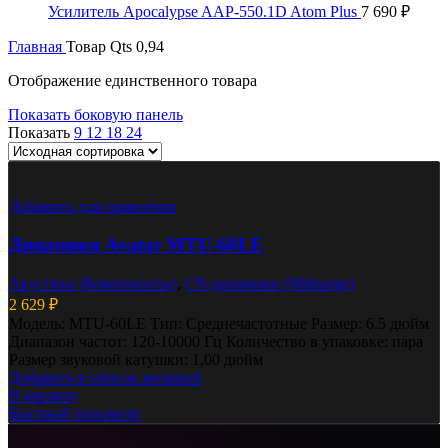
Усилитель Apocalypse AAP-550.1D Atom Plus
7 690
₽
Главная
Товар Qts
0,94
Отображение единственного товара
Показать боковую панель
Показать
9
12
18
24
Добавить для сравнения
Динамики Avatar MTU-60LE
Акустика (Компоненты)
,
СЧ-динамики (Midrange)
2 629
₽
Модель: MTU-60LE Тип: Среднечастотные Размер: 6.5 дюйм
Диапазон частот: 120-10000 Гц Количество в упаковке: пара
Размер звуковой катушки: 1,00 дюйм
Добавить в список желаний
В корзину
Быстрый просмотр