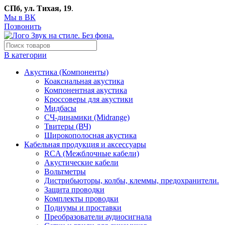
СПб, ул. Тихая, 19
.
Мы в ВК
Позвонить
В категории
Акустика (Компоненты)
Коаксиальная акустика
Компонентная акустика
Кроссоверы для акустики
Мидбасы
СЧ-динамики (Midrange)
Твитеры (ВЧ)
Широкополосная акустика
Кабельная продукция и аксессуары
RCA (Межблочные кабели)
Акустические кабели
Вольтметры
Дистрибьюторы, колбы, клеммы, предохранители.
Защита проводки
Комплекты проводки
Подиумы и проставки
Преобразователи аудиосигнала