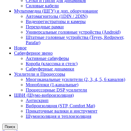
Сетки и грили для динамиков
Силовые кабели
Мультимедиа (ШГУ) и доп. оборудование
Автомагнитолы (1DIN / 2DIN)
Видеорегистраторы и камеры
Переходные рамки
Универсальные головные устройства (Android)
Штатные головные устройства (Teyes, Redpower,
Parafar)
Новое
Сабвуферное звено
Активные сабвуферы
Короба (классика и стелс)
Сабвуферные динамики
Усилители и Процессоры
Многоканальные усилители (2, 3, 4, 5, 6 каналов)
Моноблоки (1-канальные)
Процессорные DSP усилители
ШВИ (Шумо-виброизоляция)
Антискрип
Виброизоляция (STP, Comfort Mat)
Прикаточные валики и инструмент
Шумоизоляция и теплоизоляция
Поиск