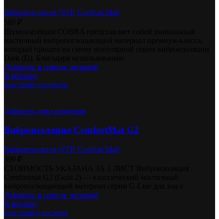
Виброизоляция (STP, Comfort Mat)
580
₽
Шумоизоляция COBRA представляет собой уникальный
мастичный вибропоглощающий материал премиум-класса,
который пришел на смену популярной серии виброизоляции
Dark (D). Благодаря использованию
Добавить в список желаний
В корзину
Быстрый просмотр
Добавить для сравнения
Виброизоляция ComfortMat G2
Виброизоляция (STP, Comfort Mat)
390
₽
СТОИМОСТЬ УКАЗАНА ЗА 1 ЛИСТ Виброизоляция
Comfortmat G2 (Gold 2) — классический мастичный
вибропоглощающий материал серии G-Line для зон с
Добавить в список желаний
В корзину
Быстрый просмотр