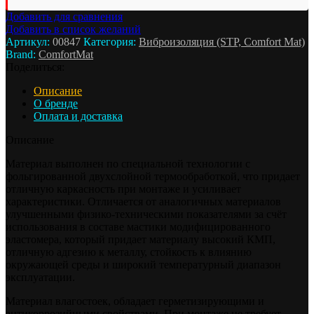
Добавить для сравнения
Добавить в список желаний
Артикул:
00847
Категория:
Виброизоляция (STP, Comfort Mat)
Brand:
ComfortMat
Поделиться:
Описание
О бренде
Оплата и доставка
Описание
Материал выполнен по специальной технологии с
фольгированной двухслойной термообработкой, что придает
отличную каркасность при монтаже и усиливает
характеристики. Отличается от аналогичных материалов
улучшенными физико-техническими показателями за счёт
использования в составе мастики модифицированного
эластомера, который придает материалу высокий КМП,
отличную адгезию к металлу, стойкость к влиянию
окружающей среды и широкий температурный диапазон
эксплуатации.
Материал влагостоек, обладает герметизирующими и
антикоррозийными свойствами. При монтаже не требует