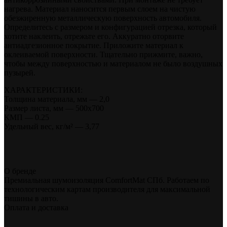
нагрева. Материал наносится первым слоем на чистую
обезжиренную металлическую поверхность автомобиля.
Определитесь с размером и конфигурацией отрезка, который
хотите наклеить, отрежьте его. Аккуратно оторвите
антиадгезионное покрытие. Приложите материал к
оклеиваемой поверхности. Тщательно прижмите, важно,
чтобы между поверхностью и материалом не было воздушных
пузырей.
ХАРАКТЕРИСТИКИ:
Толщина материала, мм — 2,0
Размер листа, мм — 500х700
КМП — 0.25
Удельный вес, кг/м² — 3,77
О бренде
Премиальная шумоизоляция ComfortMat СПб. Работаем по
технологическим картам производителя для максимальной
тишины в авто.
Оплата и доставка