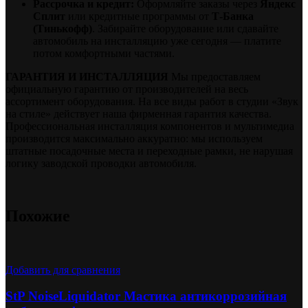
Рассрочка и кредит:
Оформляйте заказы через
Яндекс
Сплит
или кредитные программы от
Т-Банка
(Тинькофф)
. Забирайте оборудование или сдавайте
автомобиль на инсталляцию уже сегодня — платите
потом комфортными частями.
ГАРАНТИЯ И ИНСТАЛЛЯЦИЯ
Мы предоставляем
официальную гарантию от производителей на весь
ассортимент оборудования. На все виды работ в студии «Звук
на стиле» действует наша фирменная гарантия качества.
Профессиональная инсталляция компонентов и мультимедиа
производится максимально аккуратно: мы используем
штатные посадочные места и переходные рамки, не нарушая
логику заводской проводки автомобиля.
Похожие
Добавить для сравнения
StP NoiseLiquidator Мастика антикоррозийная