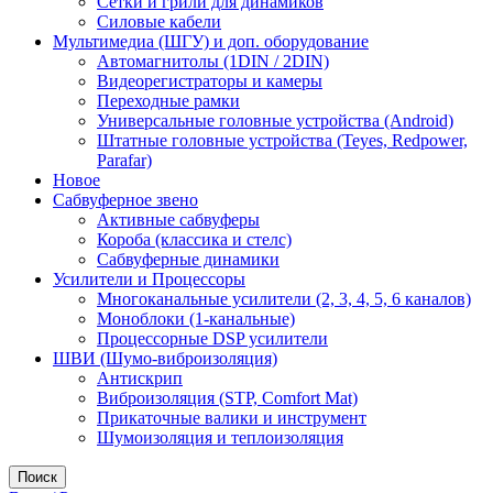
Сетки и грили для динамиков
Силовые кабели
Мультимедиа (ШГУ) и доп. оборудование
Автомагнитолы (1DIN / 2DIN)
Видеорегистраторы и камеры
Переходные рамки
Универсальные головные устройства (Android)
Штатные головные устройства (Teyes, Redpower,
Parafar)
Новое
Сабвуферное звено
Активные сабвуферы
Короба (классика и стелс)
Сабвуферные динамики
Усилители и Процессоры
Многоканальные усилители (2, 3, 4, 5, 6 каналов)
Моноблоки (1-канальные)
Процессорные DSP усилители
ШВИ (Шумо-виброизоляция)
Антискрип
Виброизоляция (STP, Comfort Mat)
Прикаточные валики и инструмент
Шумоизоляция и теплоизоляция
Поиск