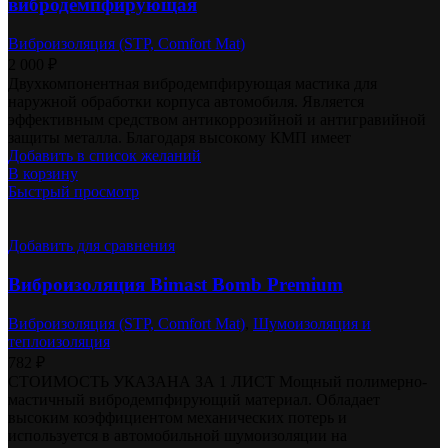
вибродемпфирующая
Виброизоляция (STP, Comfort Mat)
2 000
₽
Двухкомпонентная вибродемпфирующая мастика для
наружной обработки корпуса автомобиля. Является
эффективным средством антикоррозийной и антигравийной
защиты металла. Благодаря высокому КМП имеет
Добавить в список желаний
В корзину
Быстрый просмотр
Добавить для сравнения
Виброизоляция Bimast Bomb Premium
Виброизоляция (STP, Comfort Mat)
,
Шумоизоляция и
теплоизоляция
782
₽
СТОИМОСТЬ УКАЗАНА ЗА 1 ЛИСТ Мощный полимерно-
мастичный вибродемпфирующий материал. Обладает
высоким коэффициентом механических потерь и
используется в автомобильной шумоизоляции на