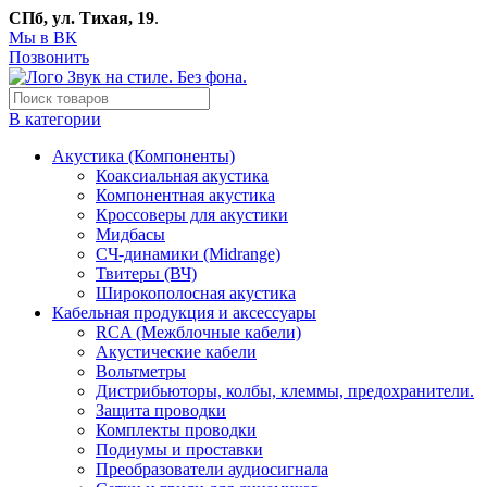
СПб, ул. Тихая, 19
.
Мы в ВК
Позвонить
В категории
Акустика (Компоненты)
Коаксиальная акустика
Компонентная акустика
Кроссоверы для акустики
Мидбасы
СЧ-динамики (Midrange)
Твитеры (ВЧ)
Широкополосная акустика
Кабельная продукция и аксессуары
RCA (Межблочные кабели)
Акустические кабели
Вольтметры
Дистрибьюторы, колбы, клеммы, предохранители.
Защита проводки
Комплекты проводки
Подиумы и проставки
Преобразователи аудиосигнала