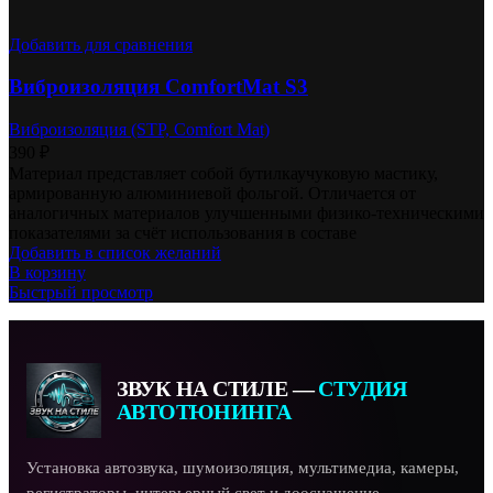
Добавить для сравнения
Виброизоляция ComfortMat S3
Виброизоляция (STP, Comfort Mat)
390
₽
Материал представляет собой бутилкаучуковую мастику,
армированную алюминиевой фольгой. Отличается от
аналогичных материалов улучшенными физико-техническими
показателями за счёт использования в составе
Добавить в список желаний
В корзину
Быстрый просмотр
ЗВУК НА СТИЛЕ —
СТУДИЯ
АВТОТЮНИНГА
Установка автозвука, шумоизоляция, мультимедиа, камеры,