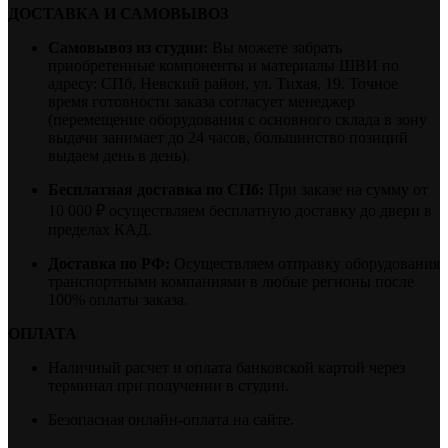
ДОСТАВКА И САМОВЫВОЗ
Самовывоз из студии:
Вы можете забрать
приобретенные компоненты и материалы ШВИ по
адресу: СПб, Невский район, ул. Тихая, 19. Точное
время готовности заказа согласует менеджер
(перемещение оборудования с основного склада в зону
выдачи занимает до 24 часов, большинство позиций
выдаем день в день).
Бесплатная доставка по СПб:
При заказе на сумму от
10 000 ₽ осуществляем бесплатную доставку до двери в
пределах КАД.
Доставка по РФ:
Осуществляем отправку оборудования
транспортными компаниями в любые регионы после
100% оплаты заказа.
ОПЛАТА
Наличный расчет и оплата банковской картой через
терминал при получении в студии.
Безопасная онлайн-оплата на сайте.