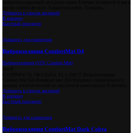
вибропоглощающий материал серии Extreme толщиной 8 мм и
двумя слоями фольги. Характеристики: Толщина,
Добавить в список желаний
В корзину
Быстрый просмотр
Добавить для сравнения
Виброизоляция ComfortMat D4
Виброизоляция (STP, Comfort Mat)
690
₽
СТОИМОСТЬ УКАЗАНА ЗА 1 ЛИСТ Виброизоляция
Comfort Mat D4 (Комфорт мат Д4) Материал, премиального
уровня, изготовленный из мастичной композиции D-formula,
Добавить в список желаний
В корзину
Быстрый просмотр
Добавить для сравнения
Виброизоляция ComfortMat Dark Cobra