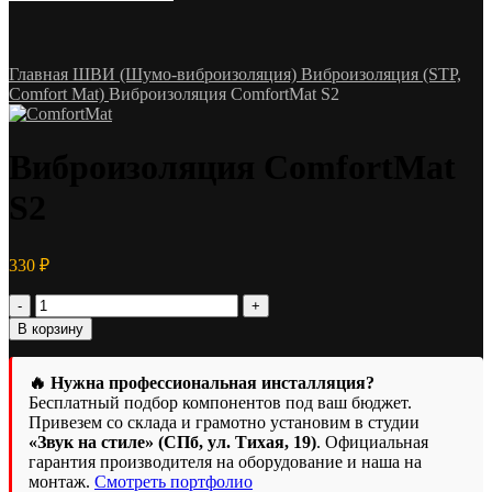
Главная
ШВИ (Шумо-виброизоляция)
Виброизоляция (STP,
Comfort Mat)
Виброизоляция ComfortMat S2
Виброизоляция ComfortMat
S2
330
₽
Количество
товара
В корзину
Виброизоляция
ComfortMat
S2
🔥 Нужна профессиональная инсталляция?
Бесплатный подбор компонентов под ваш бюджет.
Привезем со склада и грамотно установим в студии
«Звук на стиле» (СПб, ул. Тихая, 19)
. Официальная
гарантия производителя на оборудование и наша на
монтаж.
Смотреть портфолио