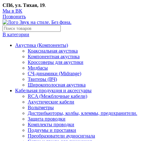
СПб, ул. Тихая, 19
.
Мы в ВК
Позвонить
В категории
Акустика (Компоненты)
Коаксиальная акустика
Компонентная акустика
Кроссоверы для акустики
Мидбасы
СЧ-динамики (Midrange)
Твитеры (ВЧ)
Широкополосная акустика
Кабельная продукция и аксессуары
RCA (Межблочные кабели)
Акустические кабели
Вольтметры
Дистрибьюторы, колбы, клеммы, предохранители.
Защита проводки
Комплекты проводки
Подиумы и проставки
Преобразователи аудиосигнала