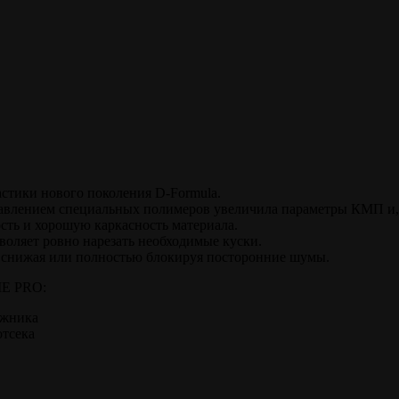
тики нового поколения D-Formula.
авлением специальных полимеров увеличила параметры КМП и, п
сть и хорошую каркасность материала.
воляет ровно нарезать необходимые куски.
 снижая или полностью блокируя посторонние шумы.
 PRO:
ажника
отсека