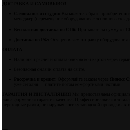
ДОСТАВКА И САМОВЫВОЗ
Самовывоз из студии:
Вы можете забрать приобретенные 
менеджер (перемещение оборудования с основного склада 
Бесплатная доставка по СПб:
При заказе на сумму от 1
Доставка по РФ:
Осуществляем отправку оборудования 
ОПЛАТА
Наличный расчет и оплата банковской картой через терм
Безопасная онлайн-оплата на сайте.
Рассрочка и кредит:
Оформляйте заказы через
Яндекс С
уже сегодня — платите потом комфортными частями.
ГАРАНТИЯ И ИНСТАЛЛЯЦИЯ
Мы предоставляем официальну
наша фирменная гарантия качества. Профессиональная инстал
переходные рамки, не нарушая логику заводской проводки авт