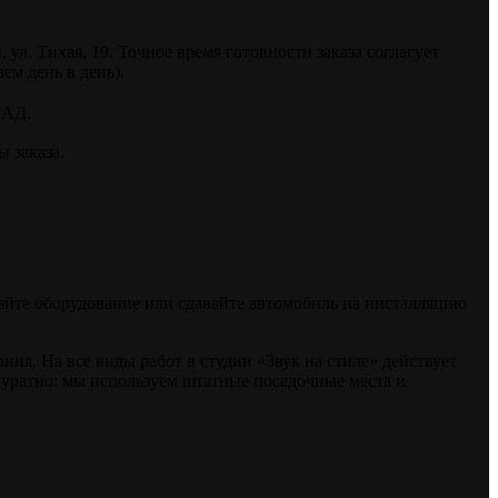
. Тихая, 19. Точное время готовности заказа согласует
ем день в день).
КАД.
 заказа.
райте оборудование или сдавайте автомобиль на инсталляцию
я. На все виды работ в студии «Звук на стиле» действует
куратно: мы используем штатные посадочные места и