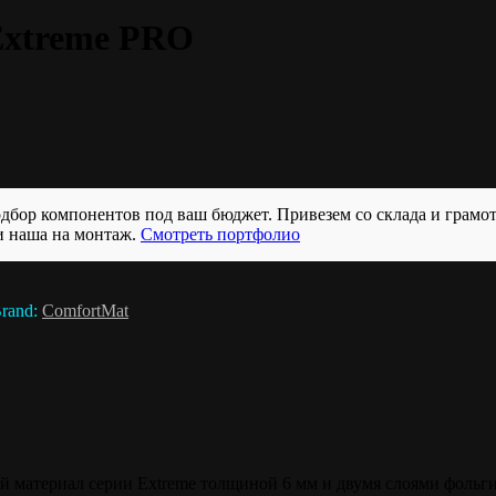
Extreme PRO
бор компонентов под ваш бюджет. Привезем со склада и грамо
и наша на монтаж.
Смотреть портфолио
rand:
ComfortMat
материал серии Extreme толщиной 6 мм и двумя слоями фольги