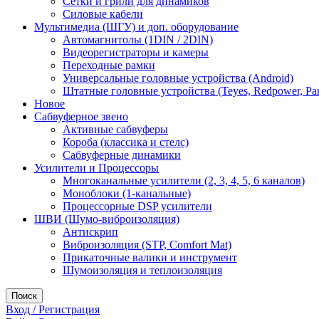
Сетки и грили для динамиков
Силовые кабели
Мультимедиа (ШГУ) и доп. оборудование
Автомагнитолы (1DIN / 2DIN)
Видеорегистраторы и камеры
Переходные рамки
Универсальные головные устройства (Android)
Штатные головные устройства (Teyes, Redpower, Par
Новое
Сабвуферное звено
Активные сабвуферы
Короба (классика и стелс)
Сабвуферные динамики
Усилители и Процессоры
Многоканальные усилители (2, 3, 4, 5, 6 каналов)
Моноблоки (1-канальные)
Процессорные DSP усилители
ШВИ (Шумо-виброизоляция)
Антискрип
Виброизоляция (STP, Comfort Mat)
Прикаточные валики и инструмент
Шумоизоляция и теплоизоляция
Поиск
Вход / Регистрация