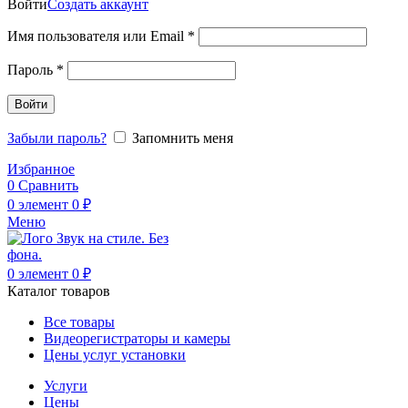
Войти
Создать аккаунт
Обязательно
Имя пользователя или Email
*
Обязательно
Пароль
*
Войти
Забыли пароль?
Запомнить меня
Избранное
0
Сравнить
0
элемент
0
₽
Меню
0
элемент
0
₽
Каталог товаров
Все товары
Видеорегистраторы и камеры
Цены услуг установки
Услуги
Цены