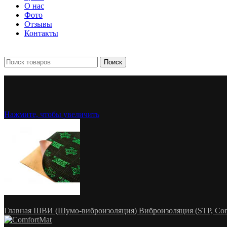
О нас
Фото
Отзывы
Контакты
+7 903 093-57-47
Запись и подбор:
Поиск
Нажмите, чтобы увеличить
Главная
ШВИ (Шумо-виброизоляция)
Виброизоляция (STP, Com