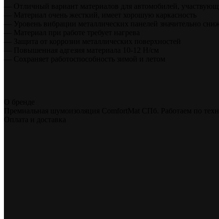
— Отличный вариант материалов для автомобилей, участвующ
— Материал очень жесткий, имеет хорошую каркасность
— Уровень вибрации металлических панелей значительно сниж
— Материал при работе требует нагрева
— Защита от коррозии металлических поверхностей
— Повышенная адгезия материала 10-12 Н/см
— Сохраняет работоспособность зимой и летом
О бренде
Премиальная шумоизоляция ComfortMat СПб. Работаем по техн
Оплата и доставка