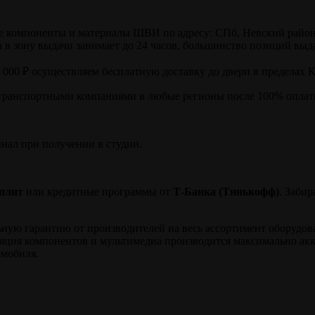
компоненты и материалы ШВИ по адресу: СПб, Невский район, ул
в зону выдачи занимает до 24 часов, большинство позиций выда
0 000 ₽ осуществляем бесплатную доставку до двери в пределах 
транспортными компаниями в любые регионы после 100% оплаты
инал при получении в студии.
плит
или кредитные программы от
Т-Банка (Тинькофф)
. Заби
ю гарантию от производителей на весь ассортимент оборудовани
ляция компонентов и мультимедиа производится максимально ак
омобиля.