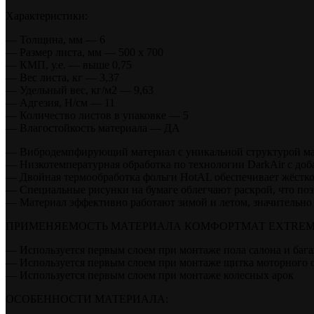
Характеристики:
— Толщина, мм — 6
— Размер листа, мм — 500 х 700
— КМП, у.е. — выше 0,75
— Вес листа, кг — 3,37
— Удельный вес, кг/м2 — 9,63
— Адгезия, Н/см — 11
— Количество листов в упаковке — 5
— Влагостойкость материала — ДА
— Вибродемпфирующий материал с уникальной структурой мас
— Низкотемпературная обработка по технологии DarkAir с доб
— Двойная термообработка фольги HotAL обеспечивает жёстко
— Специальные рисунки на бумаге облегчают раскрой, что поз
— Материал эффективно работают зимой и летом, значительно
ПРИМЕНЯЕМОСТЬ МАТЕРИАЛА КОМФОРТМАТ EXTREME
— Используется первым слоем при монтаже пола салона и баг
— Используется первым слоем при монтаже щитка моторного 
— Используется первым слоем при монтаже колесных арок
ОСОБЕННОСТИ МАТЕРИАЛА: