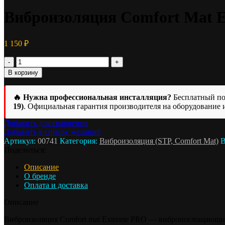
Виброизоляция Comfort Mat 
1 150
₽
Количество
товара
В корзину
Виброизоляция
Comfort
Mat
🔥 Нужна профессиональная инсталляция?
Бесплатный под
Extreme
19)
. Официальная гарантия производителя на оборудование 
PRO
Добавить для сравнения
Добавить в список желаний
Артикул:
00741
Категория:
Виброизоляция (STP, Comfort Mat)
B
Поделиться:
Описание
О бренде
Оплата и доставка
Описание
Виброизоляция Comfort mat Extreme PRO — вибропоглощающий 