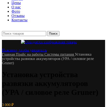
Цены
О нас
Фото
Отзывы
Контакты
+7 903 093-57-47
Запись и подбор:
Поиск
Нажмите, чтобы увеличить
Главная
Прайс на работы
Системы питания
Установка
устройства развязки аккумуляторов (УРА / силовое реле
Gruner)
Установка устройства
развязки аккумуляторов
(УРА / силовое реле Gruner)
3 000
₽