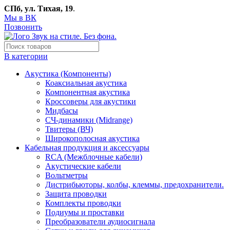
СПб, ул. Тихая, 19
.
Мы в ВК
Позвонить
В категории
Акустика (Компоненты)
Коаксиальная акустика
Компонентная акустика
Кроссоверы для акустики
Мидбасы
СЧ-динамики (Midrange)
Твитеры (ВЧ)
Широкополосная акустика
Кабельная продукция и аксессуары
RCA (Межблочные кабели)
Акустические кабели
Вольтметры
Дистрибьюторы, колбы, клеммы, предохранители.
Защита проводки
Комплекты проводки
Подиумы и проставки
Преобразователи аудиосигнала