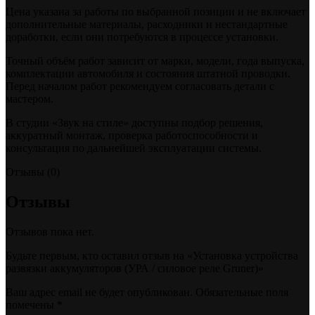
Цена указана за работы по выбранной позиции и не включает
дополнительные материалы, расходники и нестандартные
доработки, если они потребуются в процессе установки.
Точный объём работ зависит от марки, модели, года выпуска,
комплектации автомобиля и состояния штатной проводки.
Перед началом работ рекомендуем согласовать детали с
мастером.
В студии «Звук на стиле» доступны подбор решения,
аккуратный монтаж, проверка работоспособности и
консультация по дальнейшей эксплуатации системы.
Отзывы (0)
Отзывы
Отзывов пока нет.
Будьте первым, кто оставил отзыв на «Установка устройства
развязки аккумуляторов (УРА / силовое реле Gruner)»
Ваш адрес email не будет опубликован.
Обязательные поля
помечены
*