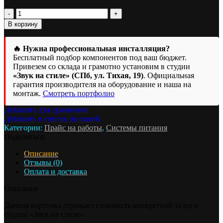
Количество
товара
В корзину
Установка
устройства
развязки
🔥 Нужна профессиональная инсталляция?
аккумуляторов
Бесплатный подбор компонентов под ваш бюджет.
(УРА
Привезем со склада и грамотно установим в студии
/
«Звук на стиле» (СПб, ул. Тихая, 19)
. Официальная
силовое
гарантия производителя на оборудование и наша на
реле
монтаж.
Смотреть портфолио
Gruner)
Добавить для сравнения
Добавить в список желаний
Категории:
Прайс на работы
,
Системы питания
Поделиться:
Описание
Отзывы (0)
Оплата и доставка
Описание
Данная карточка отражает стоимость конкретной услуги
студии «Звук на стиле».