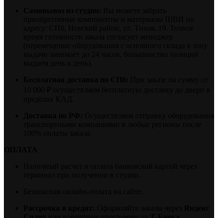
Самовывоз из студии:
Вы можете забрать
приобретенные компоненты и материалы ШВИ по
адресу: СПб, Невский район, ул. Тихая, 19. Точное
время готовности заказа согласует менеджер
(перемещение оборудования с основного склада в зону
выдачи занимает до 24 часов, большинство позиций
выдаем день в день).
Бесплатная доставка по СПб:
При заказе на сумму от
10 000 ₽ осуществляем бесплатную доставку до двери в
пределах КАД.
Доставка по РФ:
Осуществляем отправку оборудования
транспортными компаниями в любые регионы после
100% оплаты заказа.
ОПЛАТА
Наличный расчет и оплата банковской картой через
терминал при получении в студии.
Безопасная онлайн-оплата на сайте.
Рассрочка и кредит:
Оформляйте заказы через
Яндекс
Сплит
или кредитные программы от
Т-Банка