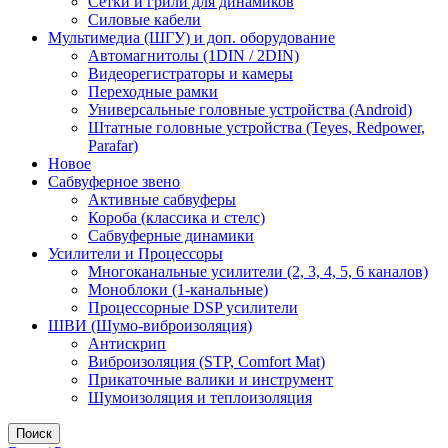
Сетки и грили для динамиков
Силовые кабели
Мультимедиа (ШГУ) и доп. оборудование
Автомагнитолы (1DIN / 2DIN)
Видеорегистраторы и камеры
Переходные рамки
Универсальные головные устройства (Android)
Штатные головные устройства (Teyes, Redpower,
Parafar)
Новое
Сабвуферное звено
Активные сабвуферы
Короба (классика и стелс)
Сабвуферные динамики
Усилители и Процессоры
Многоканальные усилители (2, 3, 4, 5, 6 каналов)
Моноблоки (1-канальные)
Процессорные DSP усилители
ШВИ (Шумо-виброизоляция)
Антискрип
Виброизоляция (STP, Comfort Mat)
Прикаточные валики и инструмент
Шумоизоляция и теплоизоляция
Поиск