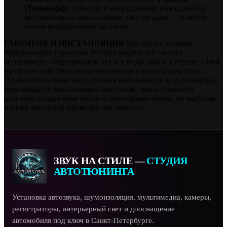
(Тинькофф)
. Забирайте оборудование или сдавайте
автомобиль на инсталляцию уже сегодня — платите
потом комфортными частями.
ГАРАНТИЯ И ИНСТАЛЛЯЦИЯ
Мы предоставляем
официальную гарантию от производителей на весь
ассортимент оборудования. На все виды работ в студии «Звук
на стиле» действует наша фирменная гарантия качества.
Профессиональная инсталляция компонентов и мультимедиа
производится максимально аккуратно: мы используем
штатные посадочные места и переходные рамки, не нарушая
логику заводской проводки автомобиля.
ЗВУК НА СТИЛЕ —
СТУДИЯ
АВТОТЮНИНГА
Установка автозвука, шумоизоляция, мультимедиа, камеры,
регистраторы, интерьерный свет и дооснащение
автомобиля под ключ в Санкт-Петербурге.