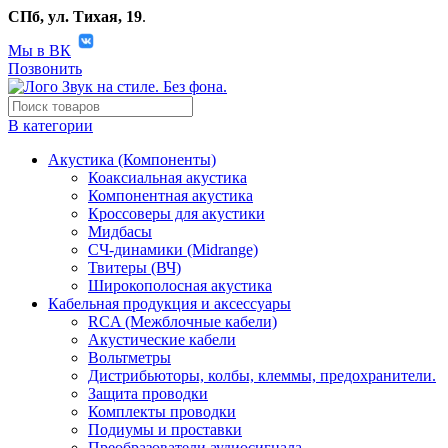
СПб, ул. Тихая, 19
.
Мы в ВК
Позвонить
В категории
Акустика (Компоненты)
Коаксиальная акустика
Компонентная акустика
Кроссоверы для акустики
Мидбасы
СЧ-динамики (Midrange)
Твитеры (ВЧ)
Широкополосная акустика
Кабельная продукция и аксессуары
RCA (Межблочные кабели)
Акустические кабели
Вольтметры
Дистрибьюторы, колбы, клеммы, предохранители.
Защита проводки
Комплекты проводки
Подиумы и проставки
Преобразователи аудиосигнала