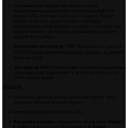
Самовывоз из студии:
Вы можете забрать
приобретенные компоненты и материалы ШВИ по
адресу: СПб, Невский район, ул. Тихая, 19. Точное
время готовности заказа согласует менеджер
(перемещение оборудования с основного склада в зону
выдачи занимает до 24 часов, большинство позиций
выдаем день в день).
Бесплатная доставка по СПб:
При заказе на сумму от
10 000 ₽ осуществляем бесплатную доставку до двери в
пределах КАД.
Доставка по РФ:
Осуществляем отправку оборудования
транспортными компаниями в любые регионы после
100% оплаты заказа.
ОПЛАТА
Наличный расчет и оплата банковской картой через
терминал при получении в студии.
Безопасная онлайн-оплата на сайте.
Рассрочка и кредит:
Оформляйте заказы через
Яндекс
Сплит
или кредитные программы от
Т-Банка