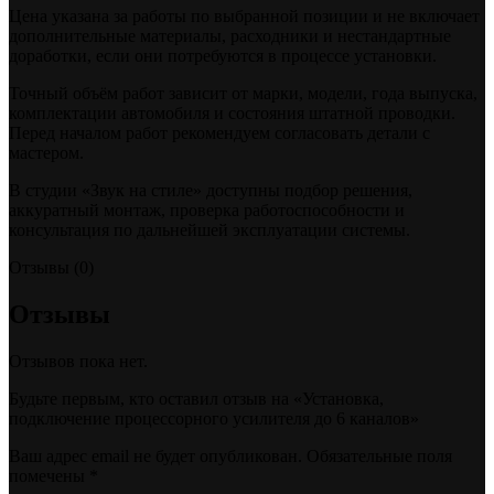
Цена указана за работы по выбранной позиции и не включает
дополнительные материалы, расходники и нестандартные
доработки, если они потребуются в процессе установки.
Точный объём работ зависит от марки, модели, года выпуска,
комплектации автомобиля и состояния штатной проводки.
Перед началом работ рекомендуем согласовать детали с
мастером.
В студии «Звук на стиле» доступны подбор решения,
аккуратный монтаж, проверка работоспособности и
консультация по дальнейшей эксплуатации системы.
Отзывы (0)
Отзывы
Отзывов пока нет.
Будьте первым, кто оставил отзыв на «Установка,
подключение процессорного усилителя до 6 каналов»
Ваш адрес email не будет опубликован.
Обязательные поля
помечены
*