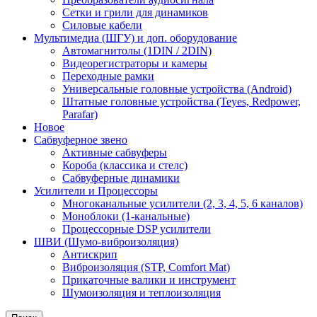
Сетки и грили для динамиков
Силовые кабели
Мультимедиа (ШГУ) и доп. оборудование
Автомагнитолы (1DIN / 2DIN)
Видеорегистраторы и камеры
Переходные рамки
Универсальные головные устройства (Android)
Штатные головные устройства (Teyes, Redpower,
Parafar)
Новое
Сабвуферное звено
Активные сабвуферы
Короба (классика и стелс)
Сабвуферные динамики
Усилители и Процессоры
Многоканальные усилители (2, 3, 4, 5, 6 каналов)
Моноблоки (1-канальные)
Процессорные DSP усилители
ШВИ (Шумо-виброизоляция)
Антискрип
Виброизоляция (STP, Comfort Mat)
Прикаточные валики и инструмент
Шумоизоляция и теплоизоляция