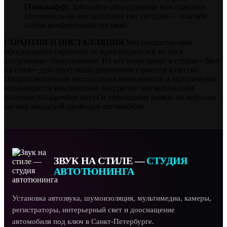
(Тинькофф)
. Забирайте оборудование или сдавайте
автомобиль на инсталляцию уже сегодня — платите
потом комфортными частями.
ГАРАНТИЯ И ИНСТАЛЛЯЦИЯ
Мы предоставляем
официальную гарантию от производителей на весь
ассортимент оборудования. На все виды работ в студии «Звук
на стиле» действует наша фирменная гарантия качества.
Профессиональная инсталляция компонентов и мультимедиа
производится максимально аккуратно: мы используем
штатные посадочные места и переходные рамки, не нарушая
логику заводской проводки автомобиля.
ЗВУК НА СТИЛЕ —
СТУДИЯ
АВТОТЮНИНГА
Установка автозвука, шумоизоляция, мультимедиа, камеры,
регистраторы, интерьерный свет и дооснащение
автомобиля под ключ в Санкт-Петербурге.