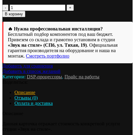
Количество
товара
В корзину
Установка,
подключение
процессорного
🔥 Нужна профессиональная инсталляция?
усилителя
Бесплатный подбор компонентов под ваш бюджет.
до
Привезем со склада и грамотно установим в студии
6
«Звук на стиле» (СПб, ул. Тихая, 19)
. Официальная
каналов
гарантия производителя на оборудование и наша на
монтаж.
Смотреть портфолио
Добавить для сравнения
Добавить в список желаний
Категории:
DSP-процессоры
,
Прайс на работы
Поделиться:
Описание
Отзывы (0)
Оплата и доставка
Описание
Данная карточка отражает стоимость конкретной услуги
студии «Звук на стиле».