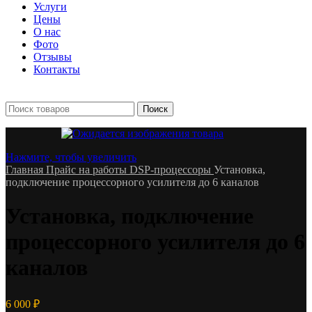
Услуги
Цены
О нас
Фото
Отзывы
Контакты
+7 903 093-57-47
Запись и подбор:
Поиск
Нажмите, чтобы увеличить
Главная
Прайс на работы
DSP-процессоры
Установка,
подключение процессорного усилителя до 6 каналов
Установка, подключение
процессорного усилителя до 6
каналов
6 000
₽