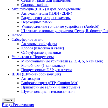
Сетки и грили для динамиков
Силовые кабели
Мультимедиа (ШГУ) и доп. оборудование
Автомагнитолы (1DIN / 2DIN)
Видеорегистраторы и камеры
Переходные рамки
Универсальные головные устройства (Android)
Штатные головные устройства (Teyes, Redpower, Par
Новое
Сабвуферное звено
Активные сабвуферы
Короба (классика и стелс)
Сабвуферные динамики
Усилители и Процессоры
Многоканальные усилители (2, 3, 4, 5, 6 каналов)
Моноблоки (1-канальные)
Процессорные DSP усилители
ШВИ (Шумо-виброизоляция)
Антискрип
Виброизоляция (STP, Comfort Mat)
Прикаточные валики и инструмент
Шумоизоляция и теплоизоляция
Поиск
Вход / Регистрация