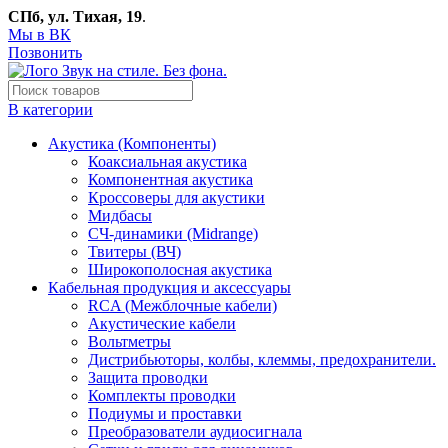
СПб, ул. Тихая, 19
.
Мы в ВК
Позвонить
В категории
Акустика (Компоненты)
Коаксиальная акустика
Компонентная акустика
Кроссоверы для акустики
Мидбасы
СЧ-динамики (Midrange)
Твитеры (ВЧ)
Широкополосная акустика
Кабельная продукция и аксессуары
RCA (Межблочные кабели)
Акустические кабели
Вольтметры
Дистрибьюторы, колбы, клеммы, предохранители.
Защита проводки
Комплекты проводки
Подиумы и проставки
Преобразователи аудиосигнала