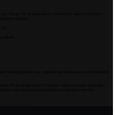
. Тихая, 19. Точное время готовности заказа согласует
ем день в день).
КАД.
 заказа.
райте оборудование или сдавайте автомобиль на инсталляцию
я. На все виды работ в студии «Звук на стиле» действует
куратно: мы используем штатные посадочные места и