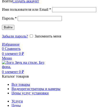
Войти
Создать аккаунт
Обязательно
Имя пользователя или Email
*
Обязательно
Пароль
*
Войти
Забыли пароль?
Запомнить меня
Избранное
0
Сравнить
0
элемент
0
₽
Меню
0
элемент
0
₽
Каталог товаров
Все товары
Видеорегистраторы и камеры
Цены услуг установки
Услуги
Цены