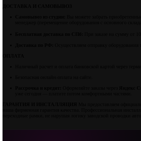
ДОСТАВКА И САМОВЫВОЗ
Самовывоз из студии:
Вы можете забрать приобретенные 
менеджер (перемещение оборудования с основного склада 
Бесплатная доставка по СПб:
При заказе на сумму от 1
Доставка по РФ:
Осуществляем отправку оборудования 
ОПЛАТА
Наличный расчет и оплата банковской картой через терм
Безопасная онлайн-оплата на сайте.
Рассрочка и кредит:
Оформляйте заказы через
Яндекс С
уже сегодня — платите потом комфортными частями.
ГАРАНТИЯ И ИНСТАЛЛЯЦИЯ
Мы предоставляем официальну
наша фирменная гарантия качества. Профессиональная инстал
переходные рамки, не нарушая логику заводской проводки авт