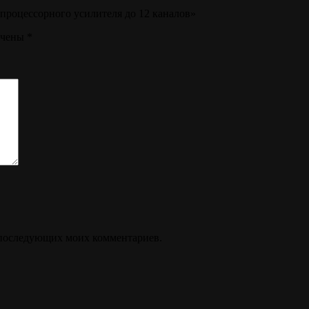
 процессорного усилителя до 12 каналов»
ечены
*
ля последующих моих комментариев.