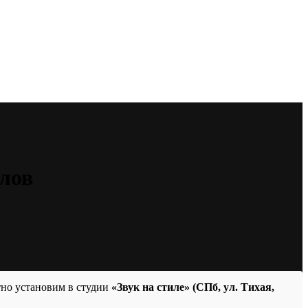
алов
тно установим в студии
«Звук на стиле» (СПб, ул. Тихая,