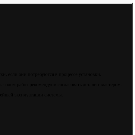
ки, если они потребуются в процессе установки.
ачалом работ рекомендуем согласовать детали с мастером.
нейшей эксплуатации системы.