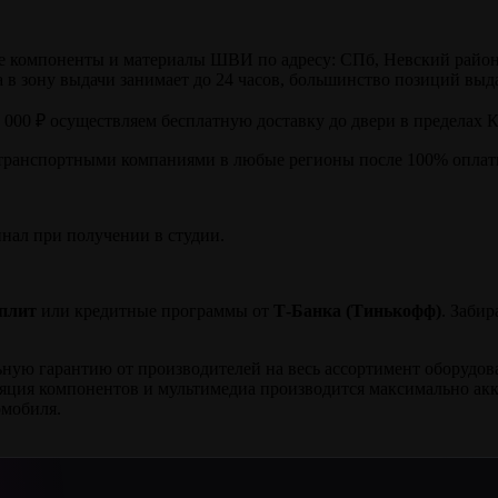
компоненты и материалы ШВИ по адресу: СПб, Невский район, ул
в зону выдачи занимает до 24 часов, большинство позиций выда
0 000 ₽ осуществляем бесплатную доставку до двери в пределах 
транспортными компаниями в любые регионы после 100% оплаты
инал при получении в студии.
плит
или кредитные программы от
Т-Банка (Тинькофф)
. Заби
ю гарантию от производителей на весь ассортимент оборудовани
ляция компонентов и мультимедиа производится максимально ак
омобиля.