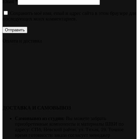
Email
*
Сохранить моё имя, email и адрес сайта в этом браузере для
последующих моих комментариев.
Оплата и доставка
ДОСТАВКА И САМОВЫВОЗ
Самовывоз из студии:
Вы можете забрать
приобретенные компоненты и материалы ШВИ по
адресу: СПб, Невский район, ул. Тихая, 19. Точное
время готовности заказа согласует менеджер