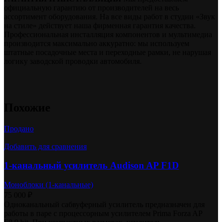
официальную гарантию от производителей на весь
ассортимент оборудования. На все виды работ в студии «Звук
на стиле» действует наша фирменная гарантия качества.
Профессиональная инсталляция компонентов и мультимедиа
производится максимально аккуратно: мы используем
штатные посадочные места и переходные рамки, не нарушая
логику заводской проводки автомобиля.
Похожие
Продано
Добавить для сравнения
1-канальный усилитель Audison AP F1D
Моноблоки (1-канальные)
75 000
₽
Одноканальный сабвуферный усилитель предназначен для
работы в паре с процессорным усилителем Prima Forza AP