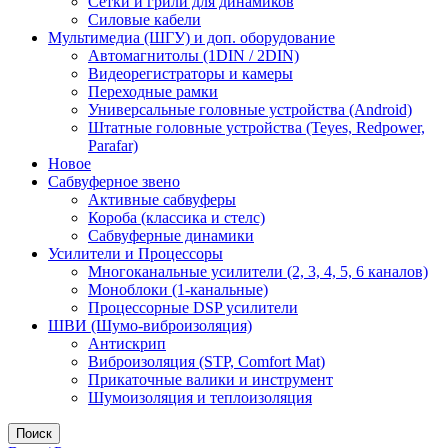
Сетки и грили для динамиков
Силовые кабели
Мультимедиа (ШГУ) и доп. оборудование
Автомагнитолы (1DIN / 2DIN)
Видеорегистраторы и камеры
Переходные рамки
Универсальные головные устройства (Android)
Штатные головные устройства (Teyes, Redpower,
Parafar)
Новое
Сабвуферное звено
Активные сабвуферы
Короба (классика и стелс)
Сабвуферные динамики
Усилители и Процессоры
Многоканальные усилители (2, 3, 4, 5, 6 каналов)
Моноблоки (1-канальные)
Процессорные DSP усилители
ШВИ (Шумо-виброизоляция)
Антискрип
Виброизоляция (STP, Comfort Mat)
Прикаточные валики и инструмент
Шумоизоляция и теплоизоляция
Поиск