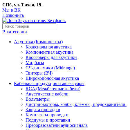
СПб, ул. Тихая, 19
.
Мы в ВК
Позвонить
В категории
Акустика (Компоненты)
Коаксиальная акустика
Компонентная акустика
Кроссоверы для акустики
Мидбасы
СЧ-динамики (Midrange)
Твитеры (ВЧ)
Широкополосная акустика
Кабельная продукция и аксессуары
RCA (Межблочные кабели)
Акустические кабели
Вольтметры
Дистрибьюторы, колбы, клеммы, предохранители.
Защита проводки
Комплекты проводки
Подиумы и проставки
Преобразователи аудиосигнала