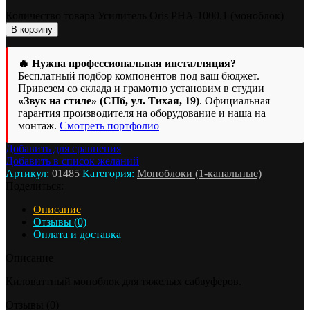
Количество товара Усилитель Oris PHA-1000.1 (моноблок)
В корзину
🔥 Нужна профессиональная инсталляция?
Бесплатный подбор компонентов под ваш бюджет.
Привезем со склада и грамотно установим в студии
«Звук на стиле» (СПб, ул. Тихая, 19)
. Официальная
гарантия производителя на оборудование и наша на
монтаж.
Смотреть портфолио
Добавить для сравнения
Добавить в список желаний
Артикул:
01485
Категория:
Моноблоки (1-канальные)
Поделиться:
Описание
Отзывы (0)
Оплата и доставка
Описание
Киловаттный моноблок для тяжелых сабвуферов.
Отзывы (0)