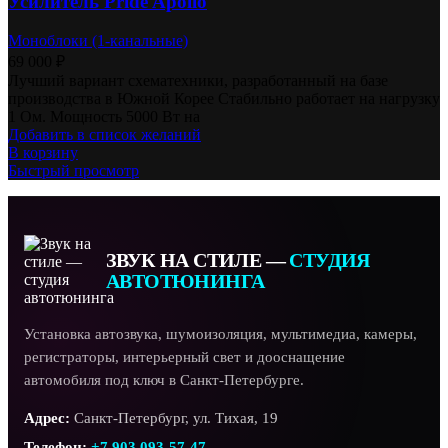
Усилитель Pride Apollo
Моноблоки (1-канальные)
69 000
₽
Лучший вариант схематехники, разработанный на базе
производства в Южной Корее Стабильно работает на нагрузку
1 Ом. Мощность 5000 Вт на
Добавить в список желаний
В корзину
Быстрый просмотр
ЗВУК НА СТИЛЕ —
СТУДИЯ
АВТОТЮНИНГА
Установка автозвука, шумоизоляция, мультимедиа, камеры,
регистраторы, интерьерный свет и дооснащение
автомобиля под ключ в Санкт-Петербурге.
Адрес:
Санкт-Петербург, ул. Тихая, 19
Телефон:
+7 903 093-57-47