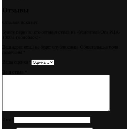
Отзывы
Отзывов пока нет.
Будьте первым, кто оставил отзыв на «Усилитель Oris PHA-
1000.1 (моноблок)»
Ваш адрес email не будет опубликован.
Обязательные поля
помечены
*
Ваша оценка
*
Ваш отзыв
*
Имя
*