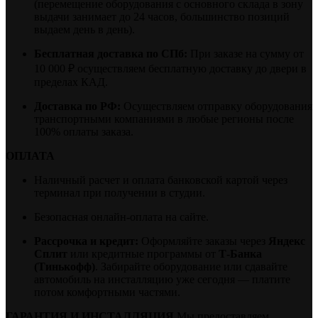
(перемещение оборудования с основного склада в зону
выдачи занимает до 24 часов, большинство позиций
выдаем день в день).
Бесплатная доставка по СПб:
При заказе на сумму от
10 000 ₽ осуществляем бесплатную доставку до двери в
пределах КАД.
Доставка по РФ:
Осуществляем отправку оборудования
транспортными компаниями в любые регионы после
100% оплаты заказа.
ОПЛАТА
Наличный расчет и оплата банковской картой через
терминал при получении в студии.
Безопасная онлайн-оплата на сайте.
Рассрочка и кредит:
Оформляйте заказы через
Яндекс
Сплит
или кредитные программы от
Т-Банка
(Тинькофф)
. Забирайте оборудование или сдавайте
автомобиль на инсталляцию уже сегодня — платите
потом комфортными частями.
ГАРАНТИЯ И ИНСТАЛЛЯЦИЯ
Мы предоставляем