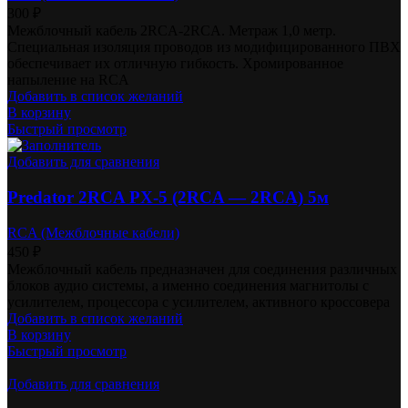
300
₽
Межблочный кабель 2RCA-2RCA. Метраж 1,0 метр.
Специальная изоляция проводов из модифицированного ПВХ
обеспечивает их отличную гибкость. Хромированное
напыление на RCA
Добавить в список желаний
В корзину
Быстрый просмотр
Добавить для сравнения
Predator 2RCA PX-5 (2RCA — 2RCA) 5м
RCA (Межблочные кабели)
450
₽
Межблочный кабель предназначен для соединения различных
блоков аудио системы, а именно соединения магнитолы с
усилителем, процессора с усилителем, активного кроссовера
Добавить в список желаний
В корзину
Быстрый просмотр
Добавить для сравнения