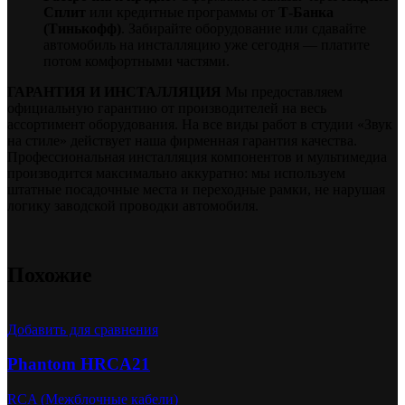
Сплит
или кредитные программы от
Т-Банка
(Тинькофф)
. Забирайте оборудование или сдавайте
автомобиль на инсталляцию уже сегодня — платите
потом комфортными частями.
ГАРАНТИЯ И ИНСТАЛЛЯЦИЯ
Мы предоставляем
официальную гарантию от производителей на весь
ассортимент оборудования. На все виды работ в студии «Звук
на стиле» действует наша фирменная гарантия качества.
Профессиональная инсталляция компонентов и мультимедиа
производится максимально аккуратно: мы используем
штатные посадочные места и переходные рамки, не нарушая
логику заводской проводки автомобиля.
Похожие
Добавить для сравнения
Phantom HRCA21
RCA (Межблочные кабели)