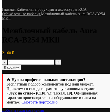
Главная
Кабельная продукция и аксессуары
RCA
(Межблочные кабели)
Межблочный кабель Aura RCA-B254
MKll
Межблочный кабель Aura
RCA-B254 MKll
2 160
₽
Количество
товара
В корзину
Межблочный
кабель
Aura
🔥 Нужна профессиональная инсталляция?
RCA-
Бесплатный подбор компонентов под ваш бюджет.
B254
Привезем со склада и грамотно установим в студии
MKll
«Звук на стиле» (СПб, ул. Тихая, 19)
. Официальная
гарантия производителя на оборудование и наша на
монтаж.
Смотреть портфолио
Добавить для сравнения