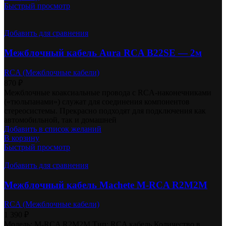
Быстрый просмотр
Добавить для сравнения
Межблочный кабель Aura RCA B22SE — 2м
RCA (Межблочные кабели)
870
₽
Межблочные коаксиальные провода с RCA-наконечниками
(«тюльпанами») служат для соединения компонентов
стереосистемы. Прекрасно подходят для подключения как
автомобильной, так и домашней
Добавить в список желаний
В корзину
Быстрый просмотр
Добавить для сравнения
Межблочный кабель Machete M-RCA R2M2M
RCA (Межблочные кабели)
1 390
₽
Модель: M-RCA R2M2M Тип: RCA кабель Количество в