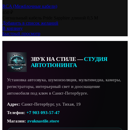
RCA (Межблочные кабели)
450
₽
Сигнальный кабель Pride Sapphire длиной 0,5 М
Добавить в список желаний
В корзину
Быстрый просмотр
ЗВУК НА СТИЛЕ —
СТУДИЯ
АВТОТЮНИНГА
Установка автозвука, шумоизоляция, мультимедиа, камеры,
регистраторы, интерьерный свет и дооснащение
автомобиля под ключ в Санкт-Петербурге.
Адрес:
Санкт-Петербург, ул. Тихая, 19
Телефон:
+7 903 093-57-47
Магазин:
zvuknastile.store