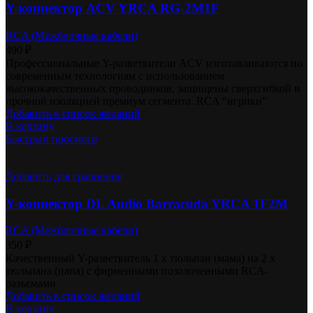
Y-коннектор ACV YRCA RG-2M1F
RCA (Межблочные кабели)
490
₽
Профессиональные Y-разветвители ACV изготавливаются по
современным технологиям с использованием
высококачественных проводников, защищены сверхгибкой и
прочной изоляцией премиум сегмента. RCA “игрики”
Добавить в список желаний
В корзину
Быстрый просмотр
Добавить для сравнения
Y-коннектор DL Audio Barracuda YRCA 1F2M
RCA (Межблочные кабели)
350
₽
Качественный Y-разветвитель 1 x тюльпан (мама) на 2 x
тюльпана (папа) с фирменными позолоченными RCA-
разъемами
Добавить в список желаний
В корзину