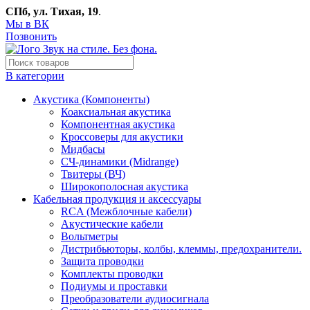
СПб, ул. Тихая, 19
.
Мы в ВК
Позвонить
В категории
Акустика (Компоненты)
Коаксиальная акустика
Компонентная акустика
Кроссоверы для акустики
Мидбасы
СЧ-динамики (Midrange)
Твитеры (ВЧ)
Широкополосная акустика
Кабельная продукция и аксессуары
RCA (Межблочные кабели)
Акустические кабели
Вольтметры
Дистрибьюторы, колбы, клеммы, предохранители.
Защита проводки
Комплекты проводки
Подиумы и проставки
Преобразователи аудиосигнала