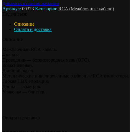
Добавить в список желаний
Артикул:
00373
Категория:
RCA (Межблочные кабели)
Поделиться:
Описание
Оплата и доставка
Описание
Межблочный RCA-кабель.
4 канала.
Проводник — бескислородная медь (OFC).
Коаксиальный.
Двойной экран.
Металлические никелированные разборные RCA коннекторы.
Гибкая ПВХ-изоляция.
Длина — 5 метров.
Упаковка — блистер.
Оплата и доставка