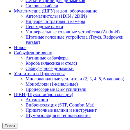
Сетки и грили для динамиков
Силовые кабели
Мультимедиа (ШГУ) и доп. оборудование
Автомагнитолы (1DIN / 2DIN)
Видеорегистраторы и камеры
Переходные рамки
Универсальные головные устройства (Android)
Штатные головные устройства (Teyes, Redpower,
Parafar)
Новое
Сабвуферное звено
Активные сабвуферы
Короба (классика и стелс)
Сабвуферные динамики
Усилители и Процессоры
Многоканальные усилители (2, 3, 4, 5, 6 каналов)
Моноблоки (1-канальные)
Процессорные DSP усилители
ШВИ (Шумо-виброизоляция)
Антискрип
Виброизоляция (STP, Comfort Mat)
Прикаточные валики и инструмент
Шумоизоляция и теплоизоляция
Поиск