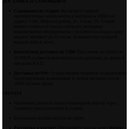
ДОСТАВКА И САМОВЫВОЗ
Самовывоз из студии:
Вы можете забрать
приобретенные компоненты и материалы ШВИ по
адресу: СПб, Невский район, ул. Тихая, 19. Точное
время готовности заказа согласует менеджер
(перемещение оборудования с основного склада в зону
выдачи занимает до 24 часов, большинство позиций
выдаем день в день).
Бесплатная доставка по СПб:
При заказе на сумму от
10 000 ₽ осуществляем бесплатную доставку до двери в
пределах КАД.
Доставка по РФ:
Осуществляем отправку оборудования
транспортными компаниями в любые регионы после
100% оплаты заказа.
ОПЛАТА
Наличный расчет и оплата банковской картой через
терминал при получении в студии.
Безопасная онлайн-оплата на сайте.
Рассрочка и кредит:
Оформляйте заказы через
Яндекс