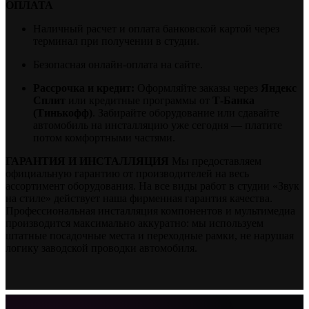
ОПЛАТА
Наличный расчет и оплата банковской картой через
терминал при получении в студии.
Безопасная онлайн-оплата на сайте.
Рассрочка и кредит:
Оформляйте заказы через
Яндекс
Сплит
или кредитные программы от
Т-Банка
(Тинькофф)
. Забирайте оборудование или сдавайте
автомобиль на инсталляцию уже сегодня — платите
потом комфортными частями.
ГАРАНТИЯ И ИНСТАЛЛЯЦИЯ
Мы предоставляем
официальную гарантию от производителей на весь
ассортимент оборудования. На все виды работ в студии «Звук
на стиле» действует наша фирменная гарантия качества.
Профессиональная инсталляция компонентов и мультимедиа
производится максимально аккуратно: мы используем
штатные посадочные места и переходные рамки, не нарушая
логику заводской проводки автомобиля.