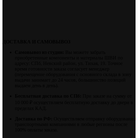
ДОСТАВКА И САМОВЫВОЗ
Самовывоз из студии:
Вы можете забрать
приобретенные компоненты и материалы ШВИ по
адресу: СПб, Невский район, ул. Тихая, 19. Точное
время готовности заказа согласует менеджер
(перемещение оборудования с основного склада в зону
выдачи занимает до 24 часов, большинство позиций
выдаем день в день).
Бесплатная доставка по СПб:
При заказе на сумму от
10 000 ₽ осуществляем бесплатную доставку до двери в
пределах КАД.
Доставка по РФ:
Осуществляем отправку оборудования
транспортными компаниями в любые регионы после
100% оплаты заказа.