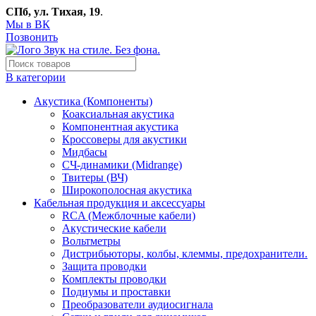
СПб, ул. Тихая, 19
.
Мы в ВК
Позвонить
В категории
Акустика (Компоненты)
Коаксиальная акустика
Компонентная акустика
Кроссоверы для акустики
Мидбасы
СЧ-динамики (Midrange)
Твитеры (ВЧ)
Широкополосная акустика
Кабельная продукция и аксессуары
RCA (Межблочные кабели)
Акустические кабели
Вольтметры
Дистрибьюторы, колбы, клеммы, предохранители.
Защита проводки
Комплекты проводки
Подиумы и проставки
Преобразователи аудиосигнала