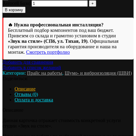
Aerocell База)
В корзину
🔥 Нужна профессиональная инсталляция?
Бесплатный подбор компонентов под ваш бюджет.
Привезем со склада и грамотно установим в студии
«Звук на стиле» (СПб, ул. Тихая, 19)
. Официальная
гарантия производителя на оборудование и наша на
монтаж.
Смотреть портфолио
Добавить для сравнения
Добавить в список желаний
Категории:
Прайс на работы
,
Шумо- и виброизоляция (ШВИ)
Поделиться:
Описание
Отзывы (0)
Оплата и доставка
Описание
Данная карточка отражает стоимость конкретной услуги
студии «Звук на стиле».