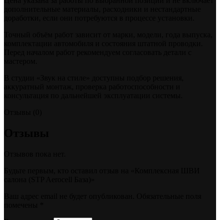
Цена указана за работы по выбранной позиции и не включает
дополнительные материалы, расходники и нестандартные
доработки, если они потребуются в процессе установки.
Точный объём работ зависит от марки, модели, года выпуска,
комплектации автомобиля и состояния штатной проводки.
Перед началом работ рекомендуем согласовать детали с
мастером.
В студии «Звук на стиле» доступны подбор решения,
аккуратный монтаж, проверка работоспособности и
консультация по дальнейшей эксплуатации системы.
Отзывы (0)
Отзывы
Отзывов пока нет.
Будьте первым, кто оставил отзыв на «Комплексная ШВИ
салона (STP Aerocell База)»
Ваш адрес email не будет опубликован.
Обязательные поля
помечены
*