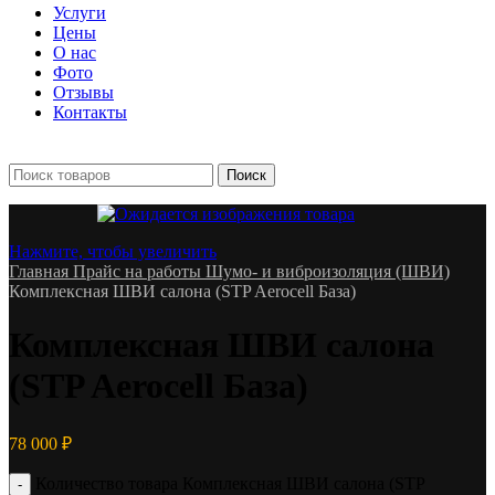
Услуги
Цены
О нас
Фото
Отзывы
Контакты
+7 903 093-57-47
Запись и подбор:
Поиск
Нажмите, чтобы увеличить
Главная
Прайс на работы
Шумо- и виброизоляция (ШВИ)
Комплексная ШВИ салона (STP Aerocell База)
Комплексная ШВИ салона
(STP Aerocell База)
78 000
₽
Количество товара Комплексная ШВИ салона (STP