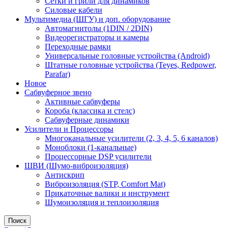
Сетки и грили для динамиков
Силовые кабели
Мультимедиа (ШГУ) и доп. оборудование
Автомагнитолы (1DIN / 2DIN)
Видеорегистраторы и камеры
Переходные рамки
Универсальные головные устройства (Android)
Штатные головные устройства (Teyes, Redpower,
Parafar)
Новое
Сабвуферное звено
Активные сабвуферы
Короба (классика и стелс)
Сабвуферные динамики
Усилители и Процессоры
Многоканальные усилители (2, 3, 4, 5, 6 каналов)
Моноблоки (1-канальные)
Процессорные DSP усилители
ШВИ (Шумо-виброизоляция)
Антискрип
Виброизоляция (STP, Comfort Mat)
Прикаточные валики и инструмент
Шумоизоляция и теплоизоляция
Поиск