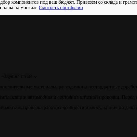
бор компонентов под ваш бюджет. Привезем со склада и грамо
и наша на монтаж.
Смотреть портфолио
 «Звук на стиле».
дополнительные материалы, расходники и нестандартные доработ
комплектации автомобиля и состояния штатной проводки. Перед н
ый монтаж, проверка работоспособности и консультация по даль