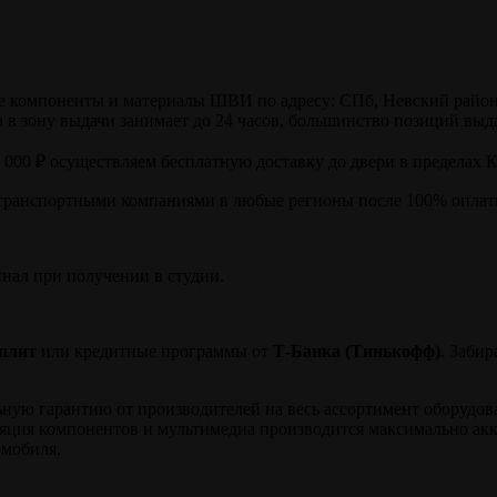
компоненты и материалы ШВИ по адресу: СПб, Невский район, ул
в зону выдачи занимает до 24 часов, большинство позиций выда
0 000 ₽ осуществляем бесплатную доставку до двери в пределах 
транспортными компаниями в любые регионы после 100% оплаты
инал при получении в студии.
плит
или кредитные программы от
Т-Банка (Тинькофф)
. Заби
ю гарантию от производителей на весь ассортимент оборудовани
ляция компонентов и мультимедиа производится максимально ак
омобиля.