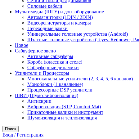
Сетки и грили для динамиков
Силовые кабели
Мультимедиа (ШГУ) и доп. оборудование
Автомагнитолы (1DIN / 2DIN)
Видеорегистраторы и камеры
Переходные рамки
Универсальные головные устройства (Android)
Штатные головные устройства (Teyes, Redpower, Par
Новое
Сабвуферное звено
Активные сабвуферы
Короба (классика и стелс)
Сабвуферные динамики
Усилители и Процессоры
Многоканальные усилители (2, 3, 4, 5, 6 каналов)
Моноблоки (1-канальные)
Процессорные DSP усилители
ШВИ (Шумо-виброизоляция)
Антискрип
Виброизоляция (STP, Comfort Mat)
Прикаточные валики и инструмент
Шумоизоляция и теплоизоляция
Поиск
Вход / Регистрация