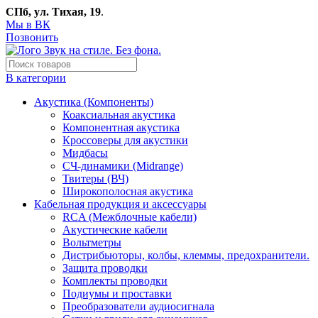
СПб, ул. Тихая, 19
.
Мы в ВК
Позвонить
В категории
Акустика (Компоненты)
Коаксиальная акустика
Компонентная акустика
Кроссоверы для акустики
Мидбасы
СЧ-динамики (Midrange)
Твитеры (ВЧ)
Широкополосная акустика
Кабельная продукция и аксессуары
RCA (Межблочные кабели)
Акустические кабели
Вольтметры
Дистрибьюторы, колбы, клеммы, предохранители.
Защита проводки
Комплекты проводки
Подиумы и проставки
Преобразователи аудиосигнала