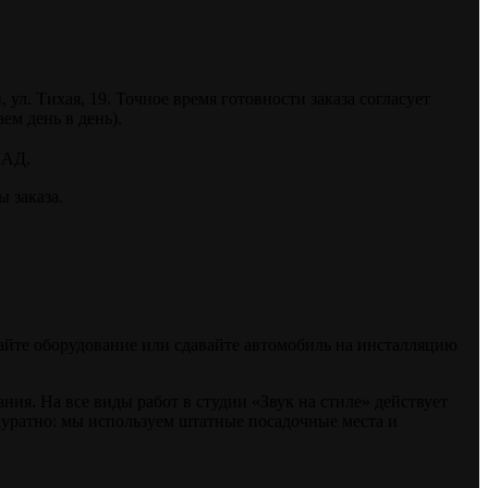
. Тихая, 19. Точное время готовности заказа согласует
ем день в день).
КАД.
 заказа.
райте оборудование или сдавайте автомобиль на инсталляцию
я. На все виды работ в студии «Звук на стиле» действует
куратно: мы используем штатные посадочные места и