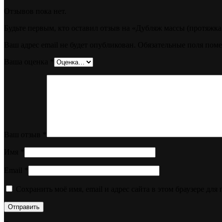
Отзывов пока нет.
Будьте первым, кто оставил отзыв на «Дубляж массы (протяжк
Ваш адрес email не будет опубликован.
Обязательные поля пом
Ваша оценка
*
Ваш отзыв
*
Имя
*
Email
*
Сохранить моё имя, email и адрес сайта в этом браузере д