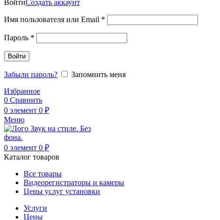
Войти
Создать аккаунт
Обязательно
Имя пользователя или Email
*
Обязательно
Пароль
*
Войти
Забыли пароль?
Запомнить меня
Избранное
0
Сравнить
0
элемент
0
₽
Меню
0
элемент
0
₽
Каталог товаров
Все товары
Видеорегистраторы и камеры
Цены услуг установки
Услуги
Цены