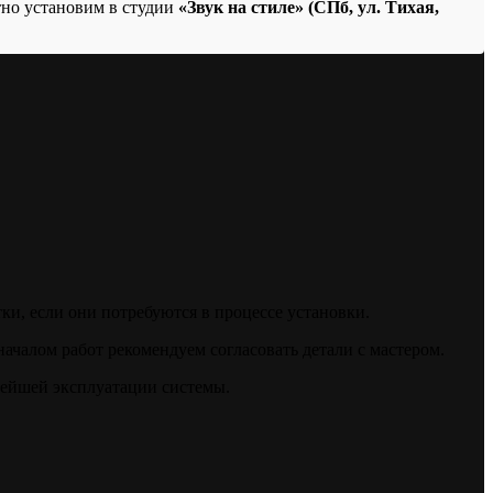
тно установим в студии
«Звук на стиле» (СПб, ул. Тихая,
ки, если они потребуются в процессе установки.
ачалом работ рекомендуем согласовать детали с мастером.
нейшей эксплуатации системы.