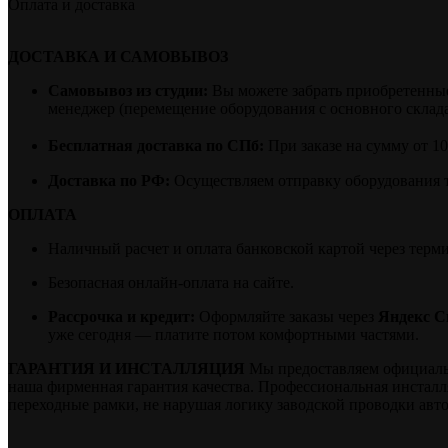
Оплата и доставка
ДОСТАВКА И САМОВЫВОЗ
Самовывоз из студии:
Вы можете забрать приобретенные 
менеджер (перемещение оборудования с основного склада 
Бесплатная доставка по СПб:
При заказе на сумму от 1
Доставка по РФ:
Осуществляем отправку оборудования 
ОПЛАТА
Наличный расчет и оплата банковской картой через терм
Безопасная онлайн-оплата на сайте.
Рассрочка и кредит:
Оформляйте заказы через
Яндекс С
уже сегодня — платите потом комфортными частями.
ГАРАНТИЯ И ИНСТАЛЛЯЦИЯ
Мы предоставляем официальну
наша фирменная гарантия качества. Профессиональная инстал
переходные рамки, не нарушая логику заводской проводки авт