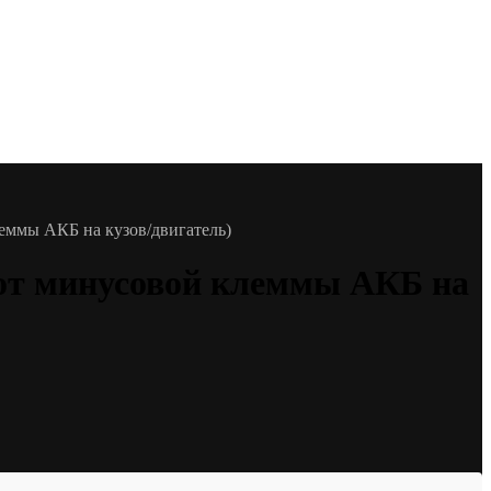
еммы АКБ на кузов/двигатель)
 от минусовой клеммы АКБ на