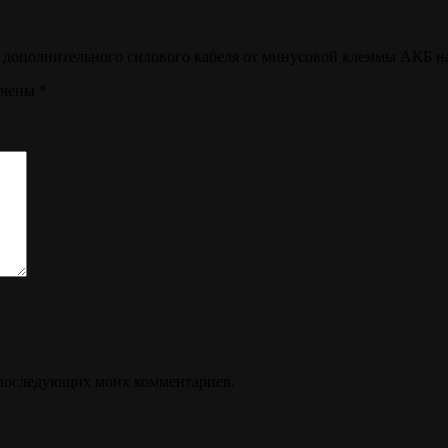
а дополнительного силового кабеля от минусовой клеммы АКБ на
ечены
*
ля последующих моих комментариев.