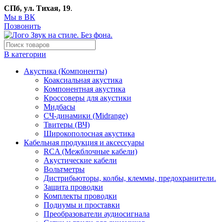
СПб, ул. Тихая, 19
.
Мы в ВК
Позвонить
В категории
Акустика (Компоненты)
Коаксиальная акустика
Компонентная акустика
Кроссоверы для акустики
Мидбасы
СЧ-динамики (Midrange)
Твитеры (ВЧ)
Широкополосная акустика
Кабельная продукция и аксессуары
RCA (Межблочные кабели)
Акустические кабели
Вольтметры
Дистрибьюторы, колбы, клеммы, предохранители.
Защита проводки
Комплекты проводки
Подиумы и проставки
Преобразователи аудиосигнала