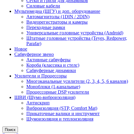
Сетки и грили для динамиков
Силовые кабели
Мультимедиа (ШГУ) и доп. оборудование
Автомагнитолы (1DIN / 2DIN)
Видеорегистраторы и камеры
Переходные рамки
Универсальные головные устройства (Android)
Штатные головные устройства (Teyes, Redpower,
Parafar)
Новое
Сабвуферное звено
Активные сабвуферы
Короба (классика и стелс)
Сабвуферные динамики
Усилители и Процессоры
Многоканальные усилители (2, 3, 4, 5, 6 каналов)
Моноблоки (1-канальные)
Процессорные DSP усилители
ШВИ (Шумо-виброизоляция)
Антискрип
Виброизоляция (STP, Comfort Mat)
Прикаточные валики и инструмент
Шумоизоляция и теплоизоляция
Поиск