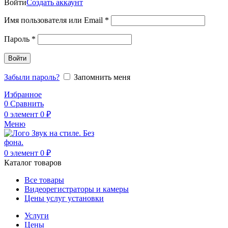
Войти
Создать аккаунт
Обязательно
Имя пользователя или Email
*
Обязательно
Пароль
*
Войти
Забыли пароль?
Запомнить меня
Избранное
0
Сравнить
0
элемент
0
₽
Меню
0
элемент
0
₽
Каталог товаров
Все товары
Видеорегистраторы и камеры
Цены услуг установки
Услуги
Цены