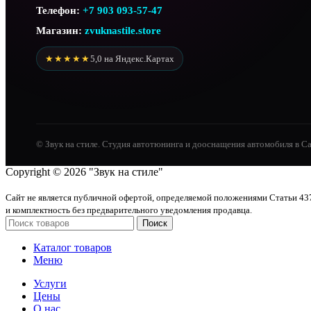
Телефон:
+7 903 093-57-47
Магазин:
zvuknastile.store
★★★★★
5,0 на Яндекс.Картах
© Звук на стиле. Студия автотюнинга и дооснащения автомобиля в С
Copyright © 2026 "Звук на стиле"
Сайт не является публичной офертой, определяемой положениями Статьи 437
и комплектность без предварительного уведомления продавца.
Поиск
Каталог товаров
Меню
Услуги
Цены
О нас