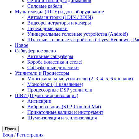
Сетки и грили для динамиков
Силовые кабели
Мультимедиа (ШГУ) и доп. оборудование
Автомагнитолы (1DIN / 2DIN)
Видеорегистраторы и камеры
Переходные рамки
Универсальные головные устройства (Android)
Штатные головные устройства (Teyes, Redpower, Par
Новое
Сабвуферное звено
Активные сабвуферы
Короба (классика и стелс)
Сабвуферные динамики
Усилители и Процессоры
Многоканальные усилители (2, 3, 4, 5, 6 каналов)
Моноблоки (1-канальные)
Процессорные DSP усилители
ШВИ (Шумо-виброизоляция)
Антискрип
Виброизоляция (STP, Comfort Mat)
Прикаточные валики и инструмент
Шумоизоляция и теплоизоляция
Поиск
Вход / Регистрация