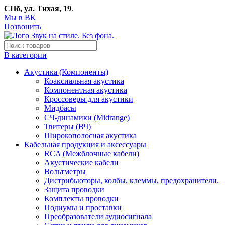
СПб, ул. Тихая, 19
.
Мы в ВК
Позвонить
В категории
Акустика (Компоненты)
Коаксиальная акустика
Компонентная акустика
Кроссоверы для акустики
Мидбасы
СЧ-динамики (Midrange)
Твитеры (ВЧ)
Широкополосная акустика
Кабельная продукция и аксессуары
RCA (Межблочные кабели)
Акустические кабели
Вольтметры
Дистрибьюторы, колбы, клеммы, предохранители.
Защита проводки
Комплекты проводки
Подиумы и проставки
Преобразователи аудиосигнала