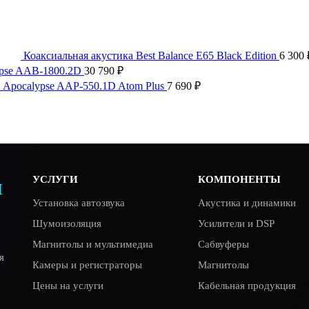
Коаксиальная акустика Best Balance E65 Black Edition
6 300
ypse AAB-1800.2D
30 790
₽
 Apocalypse AAP-550.1D Atom Plus
7 690
₽
УСЛУГИ
КОМПОНЕНТЫ
Я
Установка автозвука
Акустика и динамики
Шумоизоляция
Усилители и DSP
Магнитолы и мультимедиа
Сабвуферы
я
Камеры и регистраторы
Магнитолы
Цены на услуги
Кабельная продукция